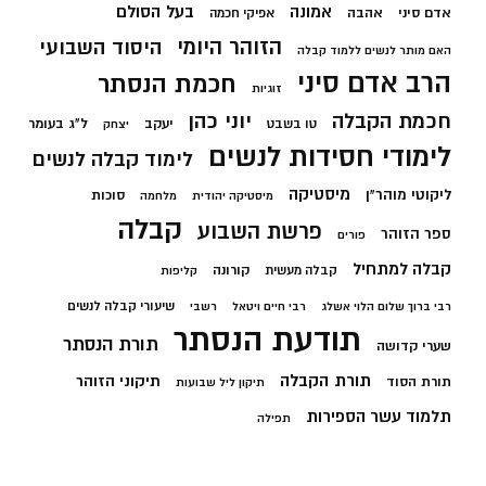
בעל הסולם
אמונה
אדם סיני
אהבה
אפיקי חכמה
הזוהר היומי
היסוד השבועי
האם מותר לנשים ללמוד קבלה
הרב אדם סיני
חכמת הנסתר
זוגיות
חכמת הקבלה
יוני כהן
יעקב
ל"ג בעומר
טו בשבט
יצחק
לימודי חסידות לנשים
לימוד קבלה לנשים
מיסטיקה
ליקוטי מוהר"ן
סוכות
מיסטיקה יהודית
מלחמה
קבלה
פרשת השבוע
ספר הזוהר
פורים
קבלה למתחיל
קורונה
קבלה מעשית
קליפות
שיעורי קבלה לנשים
רבי ברוך שלום הלוי אשלג
רבי חיים ויטאל
רשבי
תודעת הנסתר
תורת הנסתר
שערי קדושה
תורת הקבלה
תיקוני הזוהר
תורת הסוד
תיקון ליל שבועות
תלמוד עשר הספירות
תפילה