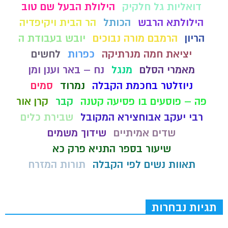
דואליות גל חלקיק
הילולת הבעל שם טוב
הילולתא הרבש
הכותל
הר הבית ויקיפדיה
הריון
הרמבם מורה נבוכים
יובש בעבודת ה
יציאת חמה מנרתיקה
כפרות
לחשים
מאמרי הסלם
מנגל
נח – באר וענן ומן
ניוזלטר בחכמת הקבלה
נמרוד
סמים
פה – פוסעים בו פסיעה קטנה
קבר
קרן אור
רבי יעקב אבוחצירא המקובל
שבירת כלים
שדים אמיתיים
שידוך משמים
שיעור בספר התניא פרק כא
תאוות נשים לפי הקבלה
תורות המזרח
תגיות נבחרות