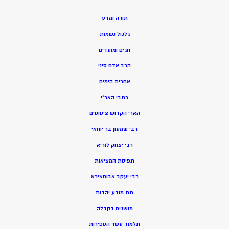
תורה ומדע
גלגול נשמות
חגים ומועדים
הרב אדם סיני
אחרית הימים
כתבי האר”י
הארי הקדוש ציטוטים
רבי שמעון בר יוחאי
רבי יצחק לוריא
תפיסת המציאות
רבי יעקב אבוחצירא
תת מודע יהדות
מושגים בקבלה
תלמוד עשר הספירות