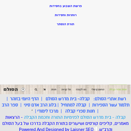
פרשת השבוע בחסידות
רוחניות וחסידות
תורת הנסתר
רשת אתרי הסולם:
קבלה- בית מדרש הסולם
|
הדף היומי בזוהר
|
תלמוד עשר הספירות
|
קבלה למתחיל
|
בלוג הרב אדם סיני
|
ספר הרב
|
חנות ספרי קבלה
|
מרכז לימודי
|
'
קבלה - בית מדרש הסולם לפנימיות התורה וחכמת הקבלה
- הרצאות
מאמרים, קליפים קורסים ושיעורים בתורת הקבלה בדרכו של בעל הסולם
והרב"ש.
.
*
SEO
Designed by Laisner
Powered And