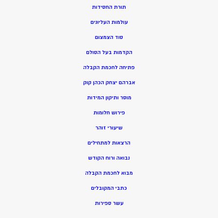
תורת החסידות
עולמות העליונים
סוד הצמצום
הקדמות בעל הסולם
פתיחה לחכמת הקבלה
אברהם יצחק הכהן קוק
מוסר ותיקון המידות
פירוש חלומות
שיעורי זוהר
הרצאות למתחילים
נבואה ורוח הקודש
מ
בוא לחכמת הקבלה
כתבי המקובלים
ע
שר ספירות