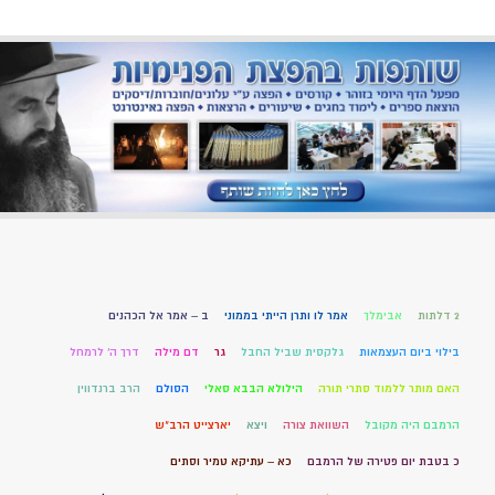
2 דלתות
אבימלך
אמר לו ותרן הייתי בממוני
ב – אמר אל הכהנים
בילוי ביום העצמאות
גלקסית שביל החבל
גר
דם מילה
דרך ה' לרמחל
האם מותר ללמוד סתרי תורה
הילולא הבבא סאלי
הסולם
הרב ברנדווין
הרמבם היה מקובל
השוואת צורה
ויצא
יארצייט הרב"ש
כ בטבת יום פטירה של הרמבם
כא – עתיקא טמיר וסתים