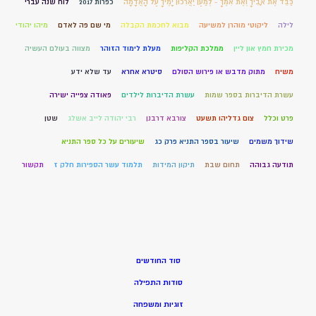
כַּבֵּד אֶת אָבִיךָ וְאֶת אִמֶּךָ - לְמַעַן יַאֲרִכוּן יָמֶיךָ עַל הָאֲדָמָה
כפרות 2017
לוח שנה עברי
לילה
ליקוטי מוהרן למשיעה
מבוא לחכמת הקבלה
מי שם פה לאדם
מיהו יהודי
מכירת חמץ און ליין
ממלכת הקליפות
מעלת לימוד הזוהר
מצווה בעולם העשיה
משיח
מתוק מדבש או פירוש הסולם
סיטרא אחרא
עד שלא ידע
עשרת הדיברות בספר שמות
עשרת הדיברות לילדים
פאודה צפייה ישירה
פרט וכלל
צום גדליהו תשעט
צורבא דרבנן
רבי יהודה לייב אשלג
שטן
שידוך משמים
שיעור בספר התניא פרק כג
שיעורים על כל ספר התניא
תודעה גבוהה
תחום שבת
תיקון המידות
תלמוד עשר הספירות חלק ז
תקשור
סוד החודשים
סודות התפילה
זוגיות ומשפחה