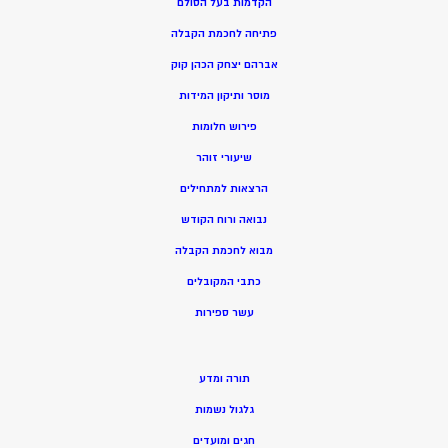
הקדמות בעל הסולם
פתיחה לחכמת הקבלה
אברהם יצחק הכהן קוק
מוסר ותיקון המידות
פירוש חלומות
שיעורי זוהר
הרצאות למתחילים
נבואה ורוח הקודש
מ
בוא לחכמת הקבלה
כתבי המקובלים
ע
שר ספירות
תורה ומדע
גלגול נשמות
חגים ומועדים