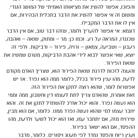
והפוכו, אפשר להשיג את מציאותו האמיתי של המושג הנגדי.
ומשום זה אי אפשר להשיג את הדבר בתכלית הבהירות, אם
אין לו את הדבר המקבילו.
דוגמא: אי אפשר להעריך ולומר, שזהו דבר טוב, אם אין הדבר
שכנגדו, המראה על רע. וכמו כן: מר – ומתוק, שנאה – ואהבה,
רעבון – ושביעה, צמאון – ורויה, פירוד – ודביקות. ולפי זה
יוצא, שאי אפשר לבוא לידי אהבת הדביקות, מטרם שמשיג את
שנאת הפירוד.
והעצה לזכות לדרגת שנאת הפירוד הוא, שצריך האדם מקודם
לדעת, מהו ענין פירוד בכלל, כלומר ממה הוא נפרד. אז יש
אפשרות לומר, שהוא רוצה לתקן את הפירוד הזה.
זאת אומרת, שהאדם צריך לתת לעצמו דין וחשבון, ממה וממי
הוא נעשה נפרד. והוא יכול אח”כ להשתדל לתקן את זה. והוא
יחבר עצמו למי שהוא נעשה נפרד ממנו. כלומר, אם הוא מבין,
שירויח מזה, אם יתחבר עמו, ואז הוא יכול לשער ולדעת, מהו
ההפסד, אם הוא ישאר בפירוד.
וענין ריוח והפסד נמדד לפי תענוג ויסורים. כלומר, מדבר