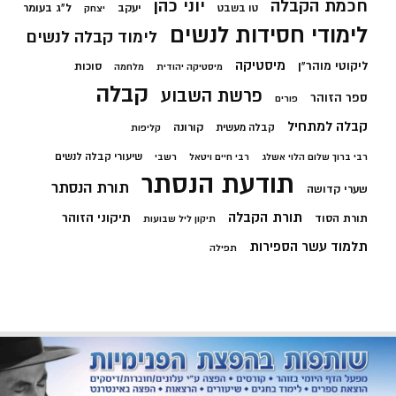
חכמת הקבלה
יוני כהן
יעקב
ל"ג בעומר
טו בשבט
יצחק
לימודי חסידות לנשים
לימוד קבלה לנשים
מיסטיקה
ליקוטי מוהר"ן
סוכות
מיסטיקה יהודית
מלחמה
קבלה
פרשת השבוע
ספר הזוהר
פורים
קבלה למתחיל
קורונה
קבלה מעשית
קליפות
שיעורי קבלה לנשים
רבי ברוך שלום הלוי אשלג
רבי חיים ויטאל
רשבי
תודעת הנסתר
תורת הנסתר
שערי קדושה
תורת הקבלה
תיקוני הזוהר
תורת הסוד
תיקון ליל שבועות
תלמוד עשר הספירות
תפילה