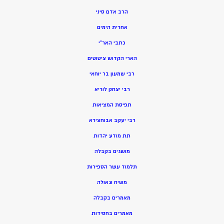
הרב אדם סיני
אחרית הימים
כתבי האר”י
הארי הקדוש ציטוטים
רבי שמעון בר יוחאי
רבי יצחק לוריא
תפיסת המציאות
רבי יעקב אבוחצירא
תת מודע יהדות
מושגים בקבלה
תלמוד עשר הספירות
משיח וגאולה
מאמרים בקבלה
מאמרים בחסידות