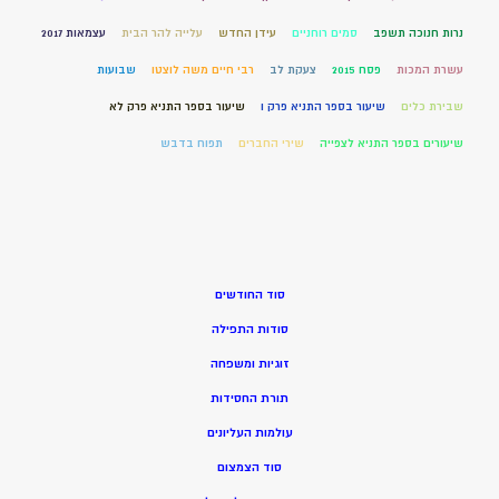
נרות חנוכה תשפב
סמים רוחניים
עידן החדש
עלייה להר הבית
עצמאות 2017
עשרת המכות
פסח 2015
צעקת לב
רבי חיים משה לוצטו
שבועות
שבירת כלים
שיעור בספר התניא פרק ו
שיעור בספר התניא פרק לא
שיעורים בספר התניא לצפייה
שירי החברים
תפוח בדבש
סוד החודשים
סודות התפילה
זוגיות ומשפחה
תורת החסידות
עולמות העליונים
סוד הצמצום