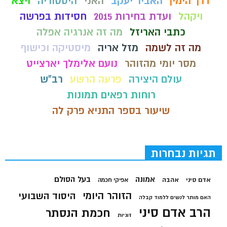
דרך הימין
האביר יעקב
האני
היסטוריה
ויצא
ויקהל
ועדת בחירות 2015
חסידות בפרשה
כתבי האריזל
מה זה אנרגיה אפלה
מה זה לשמה
מזל אריה
מיסטיקה וכישוף
מסר יומי מהזוהר
נועם אלימלך יארצייט
עולם היצירה
פרעה הרשע
רב"ש
רוחות רפאים תמונות
שיעור בספר התניא פרק לה
תגיות נבחרות
בעל הסולם
אמונה
אדם סיני
אהבה
אפיקי חכמה
הזוהר היומי
היסוד השבועי
האם מותר לנשים ללמוד קבלה
הרב אדם סיני
חכמת הנסתר
זוגיות