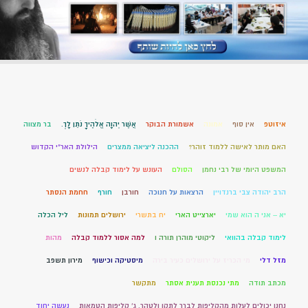
איזוטפ
אין סוף
אמונה
אשמורת הבוקר
אֲשֶׁר יְהוָה אֱלֹהֶיךָ נֹתֵן לָךְ.
בר מצווה
האם מותר לאישה ללמוד זוהר?
ההכנה ליציאה ממצרים
הילולת האר"י הקדוש
המשפט היומי של רבי נחמן
הסולם
העונש על לימוד קבלה לנשים
הרב יהודה צבי ברנדויין
הרצאות על חנוכה
חורבן
חורף
חחמת הנסתר
יא – אני ה הוא שמי
יארצייט הארי
יח בתשרי
ירושלים תמונות
ליל הכלה
לימוד קבלה בהוואי
ליקוטי מוהרן תורה ו
למה אסור ללמוד קבלה
מהות
מזל דלי
מי הכריז על ירושלים כעיר בירה
מיסטיקה וכישוף
מירון תשפב
מכתב תודה
מתי נכנסת תענית אסתר
מתקשר
נחנו יכולים לעלות מהקליפות לברר לתקן ולטהר. ג' קליפות הטמאות
נעשה יחוד