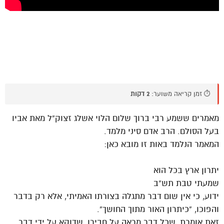
⏱️ זמן קריאה משוער:
2 דקות
מאמרים ששמע רבי ברוך שלום הלוי אשלג זצוק”ל מאת אביו
בעל הסולם. הרב אדם סיני מלמד.
המאמר הנלמד באות זו מובא כאן:
יתרון ארץ בכל הוא
שמעתי טבת תש”ב
ידוע, כי אין שום דבר מתגלה בצורתו האמיתי, אלא רק בדבר
והפוכו, “כיתרון האור מתוך החושך”.
זאת אומרת, שכל דבר מראה על חבירו, שדוקא על ידי דבר