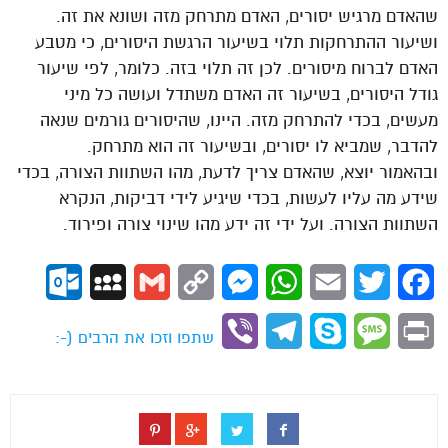
שהאדם מרגיש יסורים, האדם מתרחק מזה ושונא את זה.
ושיעור ההתרחקות תלוי בשיעור הרגשת היסורים, כי מטבע
האדם לברוח מיסורים. לכן זה תלוי בזה. כלומר, לפי שיעור
גודל היסורים, בשיעור זה האדם משתדל ועושה כל מיני
מעשים, בכדי להתרחק מזה. היינו, שהיסורים גורמים שנאה
להדבר, שמביא לו יסורים, ובשיעור זה הוא מתרחק.
ובהאמור יוצא, שהאדם צריך לדעת, מהו השתוות הצורה, בכדי
שידע מה עליו לעשות, בכדי שיגיע לידי דביקות, הנקרא
השתוות הצורה. ועל ידי זה ידע מהו שינוי צורה ופירוד.
ok.com
MySpace
Gmail
Copy
Messenger
WhatsApp
Email
Twitter
Facebook
Link
Viber
Telegram
Skype
Message
Print
שתפו וזכו את הרבים (-: