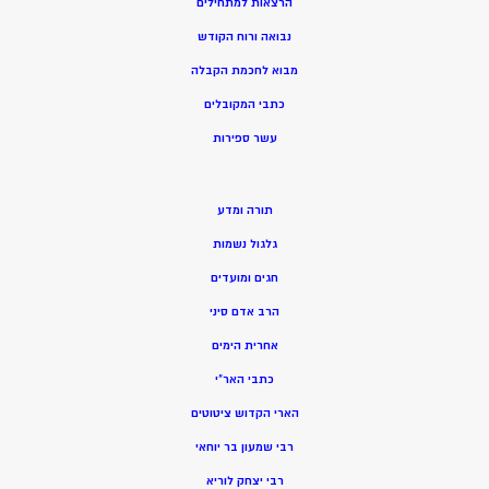
הרצאות למתחילים
נבואה ורוח הקודש
מ
בוא לחכמת הקבלה
כתבי המקובלים
ע
שר ספירות
תורה ומדע
גלגול נשמות
חגים ומועדים
הרב אדם סיני
אחרית הימים
כתבי האר”י
הארי הקדוש ציטוטים
רבי שמעון בר יוחאי
רבי יצחק לוריא