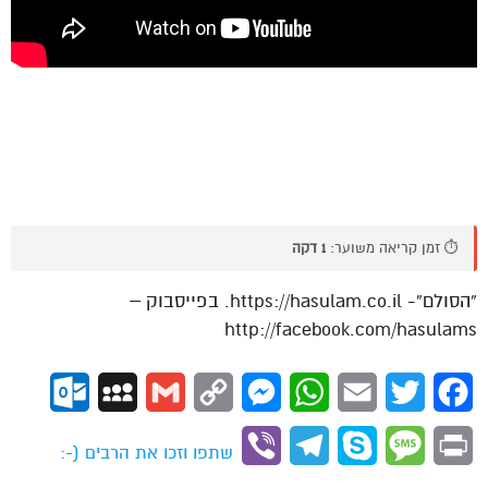
⏱️ זמן קריאה משוער:
1 דקה
“הסולם”- https://hasulam.co.il. בפייסבוק –
http://facebook.com/hasulams
ok.com
MySpace
Gmail
Copy
Messenger
WhatsApp
Email
Twitter
Facebook
Link
Viber
Telegram
Skype
Message
Print
שתפו וזכו את הרבים (-: