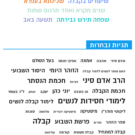
שיעורים בקבלה
שכינתא בעפרא
שנים מקרא ואחד תרגום שמות
שפחה תירש גבירתה
תשעה באב
תגיות נבחרות
בעל הסולם
אמונה
אדם סיני
אהבה
אפיקי חכמה
הזוהר היומי
היסוד השבועי
האם מותר לנשים ללמוד קבלה
הרב אדם סיני
חכמת הנסתר
זוגיות
חכמת הקבלה
יוני כהן
יעקב
ל"ג בעומר
טו בשבט
יצחק
לימודי חסידות לנשים
לימוד קבלה לנשים
מיסטיקה
ליקוטי מוהר"ן
סוכות
מיסטיקה יהודית
מלחמה
קבלה
פרשת השבוע
ספר הזוהר
פורים
קבלה למתחיל
קורונה
קבלה מעשית
קליפות