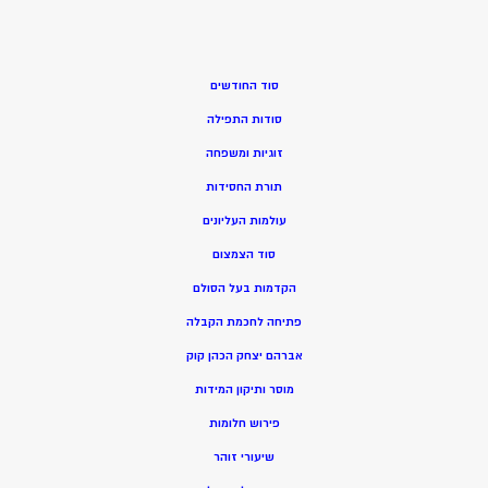
סוד החודשים
סודות התפילה
זוגיות ומשפחה
תורת החסידות
עולמות העליונים
סוד הצמצום
הקדמות בעל הסולם
פתיחה לחכמת הקבלה
אברהם יצחק הכהן קוק
מוסר ותיקון המידות
פירוש חלומות
שיעורי זוהר