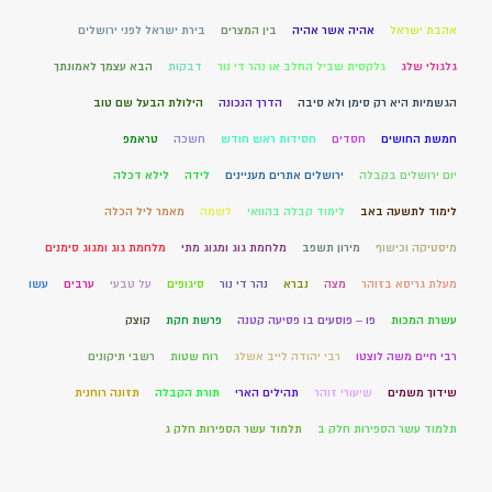
אהבת ישראל
אהיה אשר אהיה
בין המצרים
בירת ישראל לפני ירושלים
גלגולי שלג
גלקסית שביל החלב או נהר די נור
דבקות
הבא עצמך לאמונתך
הגשמיות היא רק סימן ולא סיבה
הדרך הנכונה
הילולת הבעל שם טוב
חמשת החושים
חסדים
חסידות ראש חודש
חשכה
טראמפ
יום ירושלים בקבלה
ירושלים אתרים מעניינים
לידה
לילא דכלה
לימוד לתשעה באב
לימוד קבלה בהוואי
לשמה
מאמר ליל הכלה
מיסטיקה וכישוף
מירון תשפב
מלחמת גוג ומגוג מתי
מלחמת גוג ומגוג סימנים
מעלת גריסא בזוהר
מצה
נברא
נהר די נור
סיגופים
על טבעי
ערבים
עשו
עשרת המכות
פו – פוסעים בו פסיעה קטנה
פרשת חקת
קוצק
רבי חיים משה לוצטו
רבי יהודה לייב אשלג
רוח שטות
רשבי תיקונים
שידוך משמים
שיעורי זוהר
תהילים הארי
תורת הקבלה
תזונה רוחנית
תלמוד עשר הספירות חלק ב
תלמוד עשר הספירות חלק ג