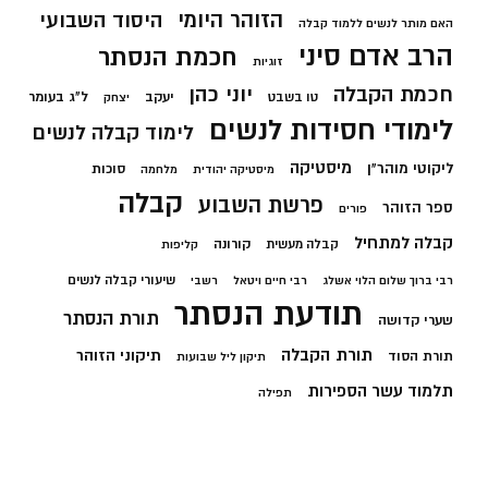
הזוהר היומי
היסוד השבועי
האם מותר לנשים ללמוד קבלה
הרב אדם סיני
חכמת הנסתר
זוגיות
חכמת הקבלה
יוני כהן
יעקב
ל"ג בעומר
טו בשבט
יצחק
לימודי חסידות לנשים
לימוד קבלה לנשים
מיסטיקה
ליקוטי מוהר"ן
סוכות
מיסטיקה יהודית
מלחמה
קבלה
פרשת השבוע
ספר הזוהר
פורים
קבלה למתחיל
קורונה
קבלה מעשית
קליפות
שיעורי קבלה לנשים
רבי ברוך שלום הלוי אשלג
רבי חיים ויטאל
רשבי
תודעת הנסתר
תורת הנסתר
שערי קדושה
תורת הקבלה
תיקוני הזוהר
תורת הסוד
תיקון ליל שבועות
תלמוד עשר הספירות
תפילה