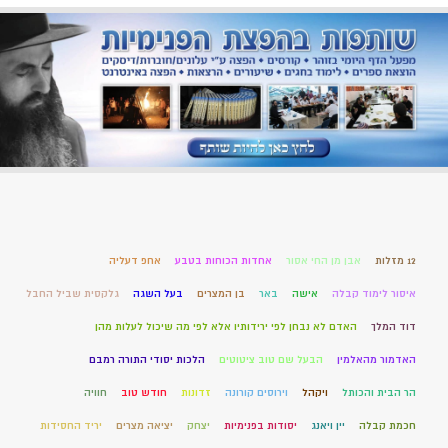
12 מזלות
אבן מן החי אסור
אחדות הכוחות בטבע
אחפ דעליה
איסור לימוד קבלה
אישה
באר
בן המצרים
בעל השגה
גלקסית שביל החבל
דוד המלך
האדם לא נבחן לפי ירידותיו אלא לפי מה שיכול לעלות מהן
האדמור מהאלמין
הבעל שם טוב ציטוטים
הלכות יסודי התורה רמבם
הר הבית והכותל
ויקהל
וירוסים קורונה
זדונות
חודש טוב
חוויה
חכמת קבלה
יין ויאנג
יסודות בפנימיות
יצחק
יציאה מצרים
יריד החסידות