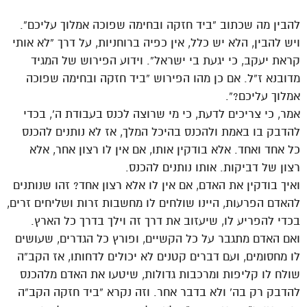
להבין מה שכתוב “ביד חזקה ובחימה שפוכה אמלוך עליכם”.
ויש להבין, הלא יש כלל, אין כפיה ברוחניות, על דרך “לא אותי
קראת יעקב, כי יגעת בי ישראל”. וידוע הפירוש של המגיד
מדובנא ז”ל. אם כן מהו הפירוש “ביד חזקה ובחימה שפוכה
אמלוך עליכם?”.
אמר, כי צריכים לדעת, כי מי שרוצה לכנס בעבודת ה’, בכדי
להדבק בו באמת ולהכנס בהיכל המלך, אז לא נותנים להכנס
כל אחד ואחד. אלא בודקין אותו, אם אין לו רצון אחר, אלא
רצון של דביקות. אותו נותנים להכנס.
ואיך בודקין את האדם, אם אין לו אלא רצון אחד? זהו שנותנים
להאדם הפרעות, היינו שולחים לו מחשבות זרות ושליחים זרים,
בכדי להפריע לו, שיעזוב את דרך זה וילך בדרך כל הארץ.
ואם האדם מתגבר על כל הקשיים, ופורץ כל הגדרים, שעושים
לו מחסומים, ועם דברים קטנים לא יכולים לדחותו, אז הקב”ה
שולח לו קליפות ומרכבות גדולות, שיטעו את האדם מלהכנס
להדבק רק בה’ ולא בדבר אחר. וזה נקרא “ביד חזקה הקב”ה