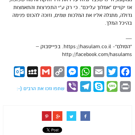
אז יקויים “אמלוך עליכם”. כי רק ע”י התפרצות והתאמצות
גדולה, מתגלה אליו את המלכות שמים, וזוכה להכנס פנימה
בהיכל המלך.
—
“הסולם”- https://hasulam.co.il. בפייסבוק –
http://facebook.com/hasulams
ok.com
MySpace
Gmail
Copy
Messenger
WhatsApp
Email
Twitter
Facebook
Link
Viber
Telegram
Skype
Message
Print
שתפו וזכו את הרבים (-: