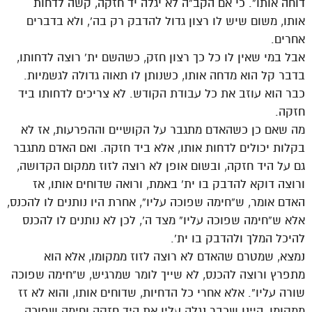
דוחה אותו”. כי אם הקב”ה לא יגלה יד חזקה, קשה לדחות
אותו, משום שיש לו רצון גדול להדבק רק בה’, ולא בדברים
אחרים.
אבל במי שאין לו כל כך רצון חזק, כשהשם ית’ רוצה לדחותו,
בדבר קל הוא מדחה אותו, כשנותן לו תאוה גדולה לגשמיות.
כבר הוא עוזב את כל עבודת הקודש. לא צריכים לדחותו ביד
חזקה.
מה שאם כן כשהאדם מתגבר על הקושיים וההפרעות, אז לא
בקלות יכולים לדחות אותו, אלא ביד חזקה. ואם האדם מתגבר
גם על היד חזקה, ובשום אופן לא רוצה לזוז ממקום הקדושה,
ורוצה דוקא להדבק בו ית’ באמת, ורואה שדוחים אותו, אז
האדם אומר, ש”חימה שפוכה עליו”, אחרת היו נותנים לו להכנס,
אלא ש”חימה שפוכה עליו” מצד ה’, לכן לא נותנים לו להכנס
להיכל המלך ולהדבק בו ית’.
נמצא, שמטרם שהאדם לא רוצה לזוז ממקומו, אלא הוא
מתפרץ ורוצה להכנס, לא שייך לומר שמרגיש, ש”חימה שפוכה
שורה עליו”. אלא אחרי כל הדחיות, שדוחים אותו, והוא לא זז
ממקומו, היינו שכבר נגלה עליו את היד חזקה וחימה שפוכה,