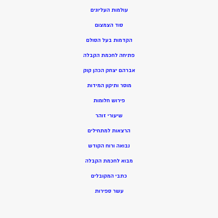
עולמות העליונים
סוד הצמצום
הקדמות בעל הסולם
פתיחה לחכמת הקבלה
אברהם יצחק הכהן קוק
מוסר ותיקון המידות
פירוש חלומות
שיעורי זוהר
הרצאות למתחילים
נבואה ורוח הקודש
מ
בוא לחכמת הקבלה
כתבי המקובלים
ע
שר ספירות