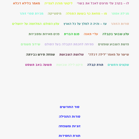
לו – בקרב עלי מרעים לאכל את בשרי
ליקוטי מוהרן לצפייה
מאמר בלילא דכלא
מגילת אסתר
מו – מחאת כף בשעת התפלה
מיסטייקה
מכירת ספרי זוהר
סודות הזוהר
עז – והיה ה למלך על כל הארץ
עלון הסולם: המלחמה על ירושלים
עלון שבועי בקבלה
עליי תאנה
פגם הברית
פנים מאירות ומסבירות
פרשת השבוע שופטים
פתיחה לחכמת הקבלה בעל הסולם
שידוך משמים
שיעור על מאמר "לילה דכלה"
שלושת השבועות
שפחה תירש גבירתה
שקצים ורמשים
תורת קבלה
תיקון לילה שבועות
תשעה באב תשסט
סוד החודשים
סודות התפילה
זוגיות ומשפחה
תורת החסידות