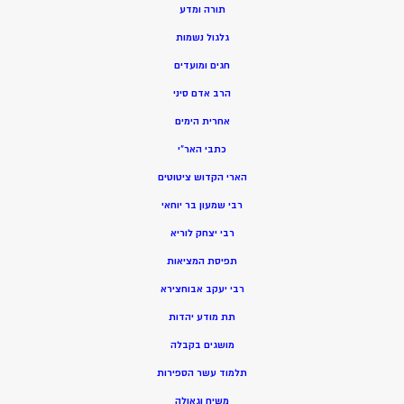
תורה ומדע
גלגול נשמות
חגים ומועדים
הרב אדם סיני
אחרית הימים
כתבי האר”י
הארי הקדוש ציטוטים
רבי שמעון בר יוחאי
רבי יצחק לוריא
תפיסת המציאות
רבי יעקב אבוחצירא
תת מודע יהדות
מושגים בקבלה
תלמוד עשר הספירות
משיח וגאולה