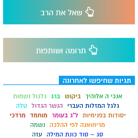
תגיות שחיפשו לאחרונה
אנכי ה אלוהיך
ביקוש
ברג
גלגול נשמות
גלגל המזלות העברי
הנשר הגדול
טלה
יסודות בפנימיות
ל"ג בעומר
מוחמד
מרדכי
מריחואנה לפי ההלכה
נשמה
סג – סוד כונת המילה
עזה