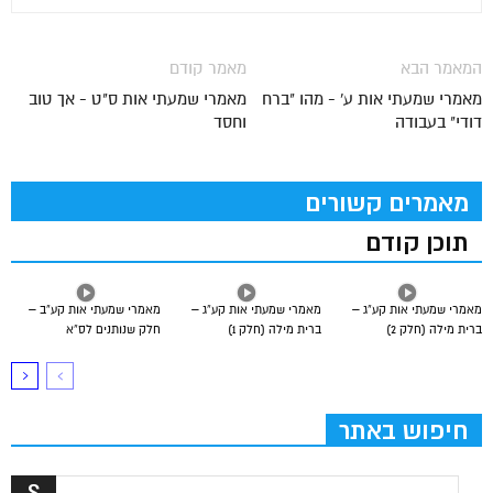
המאמר הבא
מאמר קודם
מאמרי שמעתי אות ע' - מהו "ברח
מאמרי שמעתי אות ס"ט - אך טוב
דודי" בעבודה
וחסד
מאמרים קשורים
תוכן קודם
מאמרי שמעתי אות קע”ג –
מאמרי שמעתי אות קע”ג –
מאמרי שמעתי אות קע”ב –
ברית מילה (חלק 2)
ברית מילה (חלק 1)
חלק שנותנים לס”א
חיפוש באתר