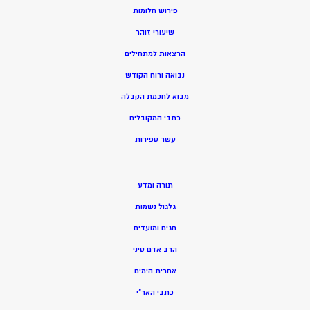
פירוש חלומות
שיעורי זוהר
הרצאות למתחילים
נבואה ורוח הקודש
מ
בוא לחכמת הקבלה
כתבי המקובלים
ע
שר ספירות
תורה ומדע
גלגול נשמות
חגים ומועדים
הרב אדם סיני
אחרית הימים
כתבי האר”י