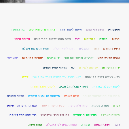
אושפיזין
איזון גוף ונפש
איסור לימוד זוהר
בין המצרים תאריכים
בני החושך
ברכות
בשלח
ג קליפות
דרך
האם מותר ללמוד סתרי תורה
הזוהר היומי
העידן החדש
התך
התכלית
זוהר לילא דכלה
חסידות פרשת וישלח
טופס מכירת חמץ
יארצייט הבעל שם טוב
יב שבטים
יסודות בפנימיות
יעוץ זוגי
יריד החסידות
ישועות לשידוך
כא – עתיקא טמיר וסתים
כז – רציצא דמית בביעותה
לו – בקרב עלי מרעים לאכל את בשרי
לילה
לימודי קבלה בנהריה
לימודי קבלה תל אביב
ליקוטי מוהרן תורה ו
מבוא ופתיחה לתיקוני הזוהר
מירון תשפא
מלחמת גוג ומגוג סימנים
מראה שחורה
נברא
נקודה פנימית
סימן ולא סיבה
ספירת יסוד דיסוד
עשרת הדיברות – פירוט
פיוטים האריזל
פסיכולוגיה יהודית
רבו של הרב שיינברגר
רבי נחמן הכל לטובה
רוגז
רשבי תשפא
שמירה
תאוות נשים לפי הקבלה
תורת משה