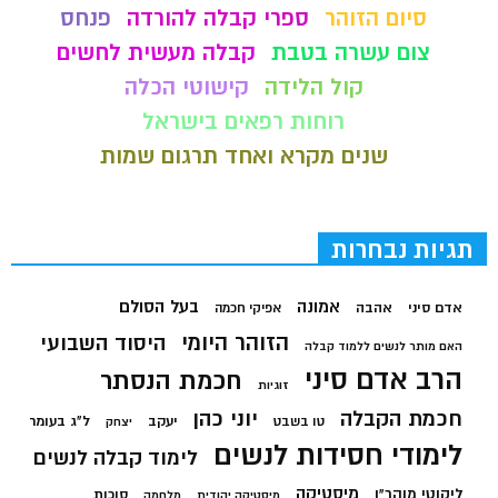
סיום הזוהר
ספרי קבלה להורדה
פנחס
צום עשרה בטבת
קבלה מעשית לחשים
קול הלידה
קישוטי הכלה
רוחות רפאים בישראל
שנים מקרא ואחד תרגום שמות
תגיות נבחרות
בעל הסולם
אמונה
אדם סיני
אהבה
אפיקי חכמה
הזוהר היומי
היסוד השבועי
האם מותר לנשים ללמוד קבלה
הרב אדם סיני
חכמת הנסתר
זוגיות
חכמת הקבלה
יוני כהן
יעקב
ל"ג בעומר
טו בשבט
יצחק
לימודי חסידות לנשים
לימוד קבלה לנשים
מיסטיקה
ליקוטי מוהר"ן
סוכות
מיסטיקה יהודית
מלחמה