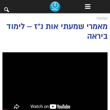
שמעתי
מאמרי שמעתי אות נ”ז – לימוד
ביראה