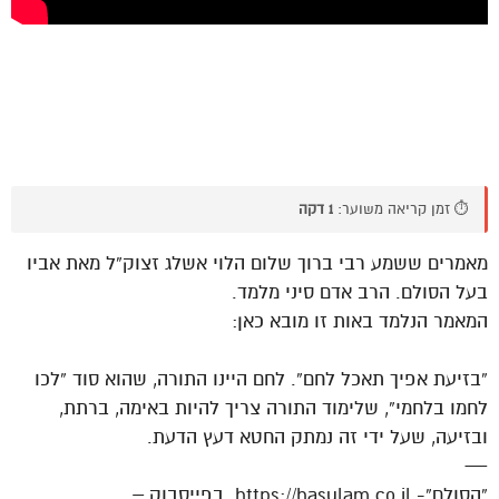
⏱️ זמן קריאה משוער:
1 דקה
מאמרים ששמע רבי ברוך שלום הלוי אשלג זצוק”ל מאת אביו
בעל הסולם. הרב אדם סיני מלמד.
המאמר הנלמד באות זו מובא כאן:
“בזיעת אפיך תאכל לחם”. לחם היינו התורה, שהוא סוד “לכו
לחמו בלחמי”, שלימוד התורה צריך להיות באימה, ברתת,
ובזיעה, שעל ידי זה נמתק החטא דעץ הדעת.
—
“הסולם”- https://hasulam.co.il. בפייסבוק –