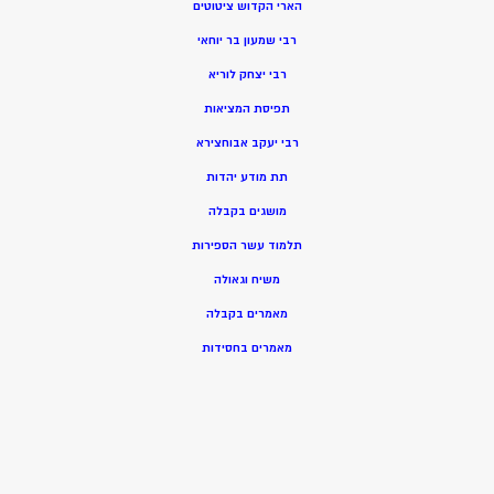
הארי הקדוש ציטוטים
רבי שמעון בר יוחאי
רבי יצחק לוריא
תפיסת המציאות
רבי יעקב אבוחצירא
תת מודע יהדות
מושגים בקבלה
תלמוד עשר הספירות
משיח וגאולה
מאמרים בקבלה
מאמרים בחסידות