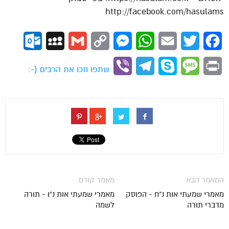
http://facebook.com/hasulams
ok.com
MySpace
Gmail
Copy
Messenger
WhatsApp
Email
Twitter
Facebook
Link
Viber
Telegram
Skype
Message
Print
שתפו וזכו את הרבים (-:
המאמר הבא
מאמר קודם
מאמרי שמעתי אות נ"ח - הפוסק
מאמרי שמעתי אות נ"ו - תורה
מדברי תורה
לשמה