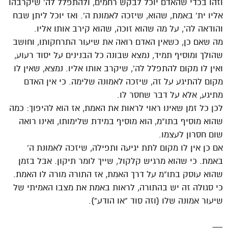
וזהו בכדי שהאדם יוכל לבקש רחמים, ולהתפלל לה’ שיקרבהו
אליו ית’ באמת, שהוא, שיזכה לאמונת ה’. ואז יוכל ליתן שבח
והודאה לה’, על מה שהוא זוכה, שהוא קירב אותו אליו.
מה שאם כן, כשאין האדם רואה את שיעור התרחקותו, וחושב
שהולך ומוסיף תמיד, נמצא שבונה כל הבנינים על יסוד רעוע,
ואין לו מקום להתפלל לה’, שיקרב אותו אליו. נמצא, שאין לו
מקום להתיגע על זה, שיזכה לאמונה שלימה. כי אין האדם
מתיגע, אלא על דבר שחסר לו.
לכן כל זמן שאינו ראוי לראות את האמת, אז הוא להיפוך: כמה
שהוא מוסיף בתו”מ, הוא מוסיף במידת שלימותו, ואינו רואה
שום חסרון לעצמו.
אם כן אין לו מקום לתת יגיעה ותפילה, שיזכה לאמונת ה’
באמת. כי שהוא מרגיש קלקול, שייך לומר תיקון. אבל בזמן
שהוא עוסק בתו”מ על דרך האמת, אז התורה מורה לו האמת.
כי סגולה זה יש בהתורה, לראות באמת את מצבו האמיתי של
שיעור אמונה שלו (וזה סוד “או הודע”).
—