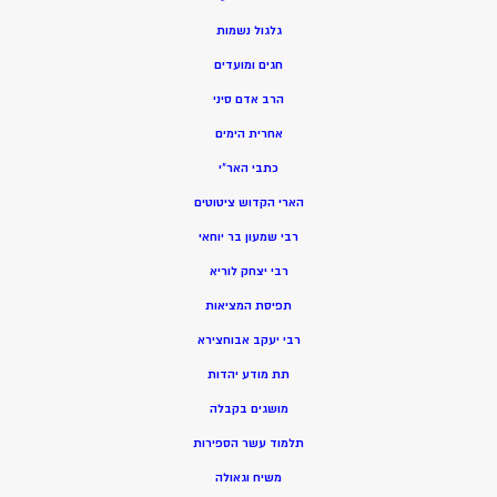
גלגול נשמות
חגים ומועדים
הרב אדם סיני
אחרית הימים
כתבי האר”י
הארי הקדוש ציטוטים
רבי שמעון בר יוחאי
רבי יצחק לוריא
תפיסת המציאות
רבי יעקב אבוחצירא
תת מודע יהדות
מושגים בקבלה
תלמוד עשר הספירות
משיח וגאולה