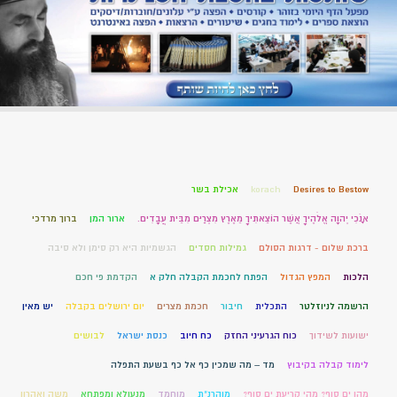
Desires to Bestow
korach
אכילת בשר
אָנֹכִי יְהוָה אֱלֹהֶיךָ אֲשֶׁר הוֹצֵאתִיךָ מֵאֶרֶץ מִצְרַיִם מִבֵּית עֲבָדִים.
ארור המן
ברוך מרדכי
ברכת שלום - דרגות הסולם
גמילות חסדים
הגשמיות היא רק סימן ולא סיבה
הלכות
המפץ הגדול
הפתח לחכמת הקבלה חלק א
הקדמת פי חכם
הרשמה לניוזלטר
התכלית
חיבור
חכמת מצרים
יום ירושלים בקבלה
יש מאין
ישועות לשידוך
כוח הגרעיני החזק
כח חיוב
כנסת ישראל
לבושים
לימוד קבלה בקיבוץ
מד – מה שמכין כף אל כף בשעת התפלה
מהו ים סוף? מהי קריעת ים סוף?
מוהרנ”ת
מוחמד
מנעולא ומפתחא
משה ואהרון