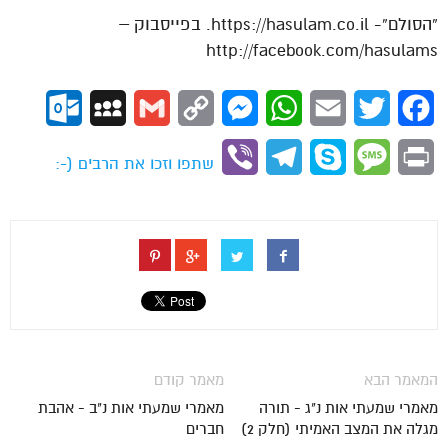
“הסולם”- https://hasulam.co.il. בפייסבוק –
http://facebook.com/hasulams
ok.com
MySpace
Gmail
Copy
Messenger
WhatsApp
Email
Twitter
Facebook
Link
Viber
Telegram
Skype
Message
Print
שתפו וזכו את הרבים (-:
המאמר הבא
מאמר קודם
מאמרי שמעתי אות נ"ג - תורה
מאמרי שמעתי אות נ"ב - אהבת
מגלה את המצב האמיתי (חלק 2)
חברים