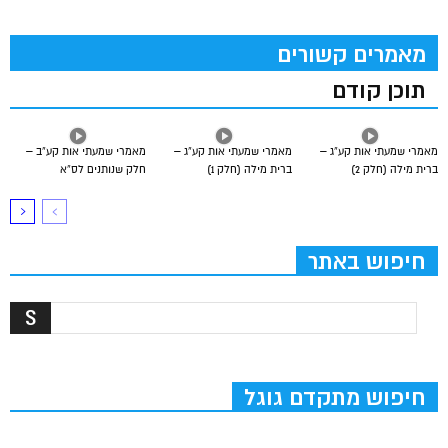
מאמרים קשורים
תוכן קודם
מאמרי שמעתי אות קע”ג –
מאמרי שמעתי אות קע”ג –
מאמרי שמעתי אות קע”ב –
ברית מילה (חלק 2)
ברית מילה (חלק 1)
חלק שנותנים לס”א
חיפוש באתר
חיפוש מתקדם גוגל