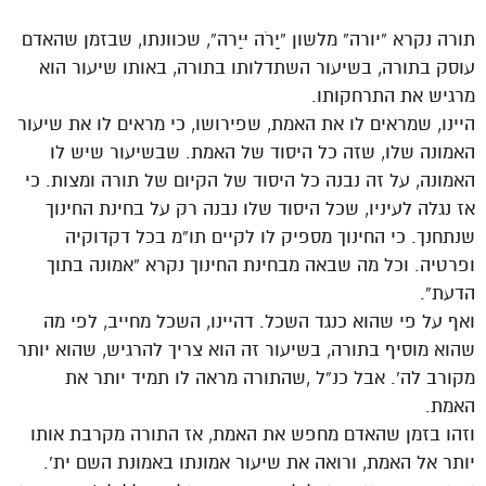
תורה נקרא “יורה” מלשון “יָרֹה יִיַרה”, שכוונתו, שבזמן שהאדם
עוסק בתורה, בשיעור השתדלותו בתורה, באותו שיעור הוא
מרגיש את התרחקותו.
היינו, שמראים לו את האמת, שפירושו, כי מראים לו את שיעור
האמונה שלו, שזה כל היסוד של האמת. שבשיעור שיש לו
האמונה, על זה נבנה כל היסוד של הקיום של תורה ומצות. כי
אז נגלה לעיניו, שכל היסוד שלו נבנה רק על בחינת החינוך
שנתחנך. כי החינוך מספיק לו לקיים תו”מ בכל דקדוקיה
ופרטיה. וכל מה שבאה מבחינת החינוך נקרא “אמונה בתוך
הדעת”.
ואף על פי שהוא כנגד השכל. דהיינו, השכל מחייב, לפי מה
שהוא מוסיף בתורה, בשיעור זה הוא צריך להרגיש, שהוא יותר
מקורב לה’. אבל כנ”ל ,שהתורה מראה לו תמיד יותר את
האמת.
וזהו בזמן שהאדם מחפש את האמת, אז התורה מקרבת אותו
יותר אל האמת, ורואה את שיעור אמונתו באמונת השם ית’.