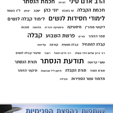
הרב אדם סיני
חכמת הנסתר
זוגיות
חכמת הקבלה
יוני כהן
יעקב
ל"ג בעומר
טו בשבט
יצחק
לימודי חסידות לנשים
לימוד קבלה לנשים
מיסטיקה
ליקוטי מוהר"ן
סוכות
מיסטיקה יהודית
מלחמה
קבלה
פרשת השבוע
ספר הזוהר
פורים
קבלה למתחיל
קורונה
קבלה מעשית
קליפות
שיעורי קבלה לנשים
רבי ברוך שלום הלוי אשלג
רבי חיים ויטאל
רשבי
תודעת הנסתר
תורת הנסתר
שערי קדושה
תורת הקבלה
תיקוני הזוהר
תורת הסוד
תיקון ליל שבועות
תלמוד עשר הספירות
תפילה