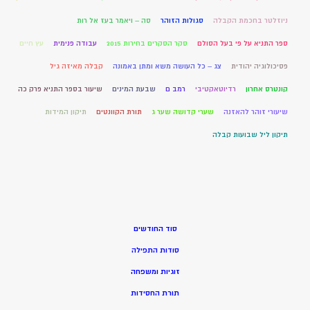
ניוזלטר בחכמת הקבלה
סגולות הזוהר
סה – ויאמר בעז אל רות
ספר התניא על פי בעל הסולם
סקר הסקרים בחירות 2015
עבודה פנימית
עץ חיים
פסיכולוגיה יהודית
צג – כל העושה משא ומתן באמונה
קבלה מאיזה גיל
קונטרס אחרון
רדיוטאקטיבי
רמב ם
שבעת המינים
שיעור בספר התניא פרק כה
שיעורי זוהר להאזנה
שערי קדושה שער ג
תורת הקוונטים
תיקון המידות
תיקון ליל שבועות קבלה
סוד החודשים
סודות התפילה
זוגיות ומשפחה
תורת החסידות