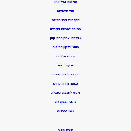
עולמות העליונים
סוד הצמצום
הקדמות בעל הסולם
פתיחה לחכמת הקבלה
אברהם יצחק הכהן קוק
מוסר ותיקון המידות
פירוש חלומות
שיעורי זוהר
הרצאות למתחילים
נבואה ורוח הקודש
מ
בוא לחכמת הקבלה
כתבי המקובלים
ע
שר ספירות
תורה ומדע