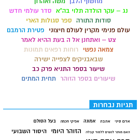
מחשוף הלבן
משה ואהרון
נג – עקר הולדה תלוי בה"א
סדר עולמי חדש
סודות התורה
ספר סגולות הארי
עולם פנימי מקרין לעולם חיצוני
פטירת הרמבם
צט – ואתחנן אל ה בעת ההיא לאמר
צמאה נפשי
רוחות רפאים תמונות
שבאבניקים לצפייה ישירה
שיעור בספר התניא פרק כב
שיעורים בספר הזוהר
תחית המתים
תגיות נבחרות
בעל הסולם
אמונה
אדם סיני
אהבה
אפיקי חכמה
הזוהר היומי
היסוד השבועי
האם מותר לנשים ללמוד קבלה