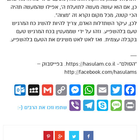
כן, אם הוא עושה מעשה לתועלת ה’, אפילו שהמעשה תהיה
הכי קטנה, מכל מקום נקרא זה “מצוה”.
לכן, עיקר השתדלות האדם, צריך להיות להשיג כח המרגיש
טעם בלהשפיע. וזהו על ידי שממעטין בכח המרגיש טעם
בקבלה עצמית. ואז לאט לאט משיגים את הטעם בלהשפיע.
—
“הסולם”- https://hasulam.co.il. בפייסבוק –
http://facebook.com/hasulams
ok.com
MySpace
Gmail
Copy
Messenger
WhatsApp
Email
Twitter
Facebook
Link
Viber
Telegram
Skype
Message
Print
שתפו וזכו את הרבים (-: