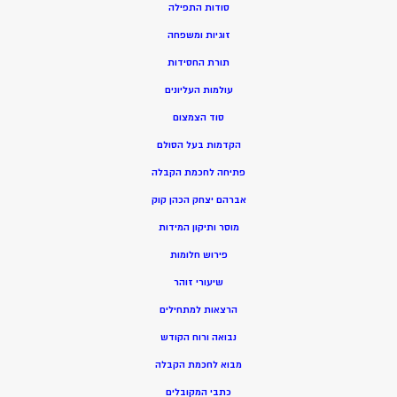
סודות התפילה
זוגיות ומשפחה
תורת החסידות
עולמות העליונים
סוד הצמצום
הקדמות בעל הסולם
פתיחה לחכמת הקבלה
אברהם יצחק הכהן קוק
מוסר ותיקון המידות
פירוש חלומות
שיעורי זוהר
הרצאות למתחילים
נבואה ורוח הקודש
מ
בוא לחכמת הקבלה
כתבי המקובלים