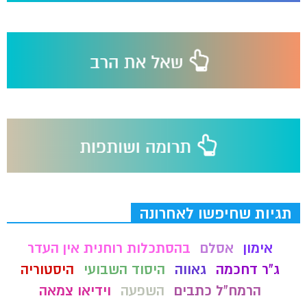
תגיות שחיפשו לאחרונה
אימון
אסלם
בהסתכלות רוחנית אין העדר
ג"ר דחכמה
גאווה
היסוד השבועי
היסטוריה
הרמח"ל כתבים
השפעה
וידיאו צמאה