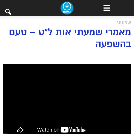
שמעתי
מאמרי שמעתי אות ל”ט – טעם
בהשפעה