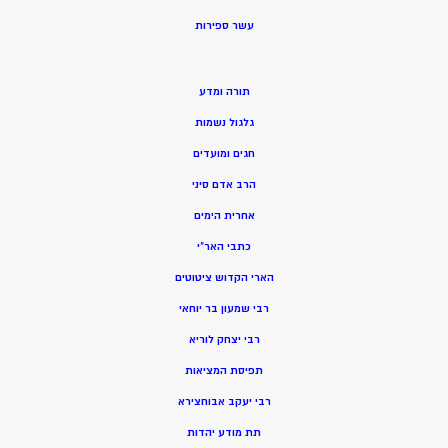
ע
שר ספירות
תורה ומדע
גלגול נשמות
חגים ומועדים
הרב אדם סיני
אחרית הימים
כתבי האר”י
הארי הקדוש ציטוטים
רבי שמעון בר יוחאי
רבי יצחק לוריא
תפיסת המציאות
רבי יעקב אבוחצירא
תת מודע יהדות