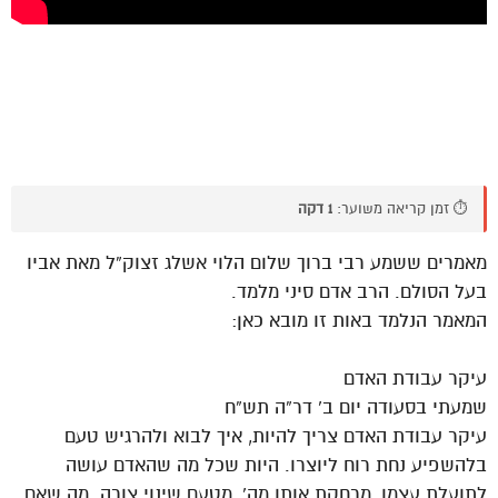
⏱️ זמן קריאה משוער:
1 דקה
מאמרים ששמע רבי ברוך שלום הלוי אשלג זצוק”ל מאת אביו
בעל הסולם. הרב אדם סיני מלמד.
המאמר הנלמד באות זו מובא כאן:
עיקר עבודת האדם
שמעתי בסעודה יום ב’ דר”ה תש”ח
עיקר עבודת האדם צריך להיות, איך לבוא ולהרגיש טעם
בלהשפיע נחת רוח ליוצרו. היות שכל מה שהאדם עושה
לתועלת עצמו, מרחקת אותו מה’, מטעם שינוי צורה. מה שאם