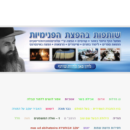
12 מזלות
אדום
אכילת בשר
אנוכיות
אסור לנשים ללמוד קבלה
בנין החברה העתידית - בעל הסולם
גבר מוכה
דעאש
האביר יעקב על התורה
הודיה
הילולת הבעל שם טוב
הרמב" ם
ז – ואלה המשפטים
חווה
חלל
חסידות פרשת שמות
יאוש
יעקב אבוחצירא mas ud abihatzeira