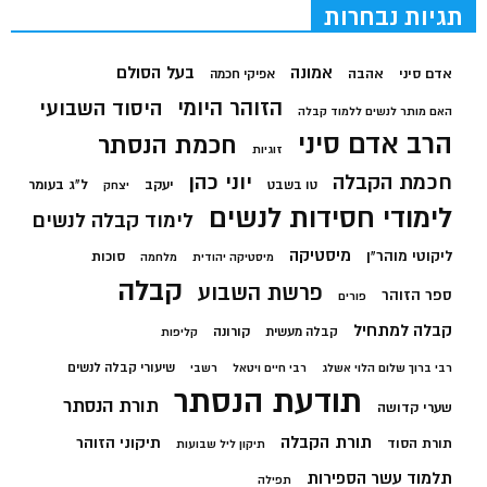
תגיות נבחרות
בעל הסולם
אמונה
אדם סיני
אהבה
אפיקי חכמה
הזוהר היומי
היסוד השבועי
האם מותר לנשים ללמוד קבלה
הרב אדם סיני
חכמת הנסתר
זוגיות
חכמת הקבלה
יוני כהן
יעקב
ל"ג בעומר
טו בשבט
יצחק
לימודי חסידות לנשים
לימוד קבלה לנשים
מיסטיקה
ליקוטי מוהר"ן
סוכות
מיסטיקה יהודית
מלחמה
קבלה
פרשת השבוע
ספר הזוהר
פורים
קבלה למתחיל
קורונה
קבלה מעשית
קליפות
שיעורי קבלה לנשים
רבי ברוך שלום הלוי אשלג
רבי חיים ויטאל
רשבי
תודעת הנסתר
תורת הנסתר
שערי קדושה
תורת הקבלה
תיקוני הזוהר
תורת הסוד
תיקון ליל שבועות
תלמוד עשר הספירות
תפילה