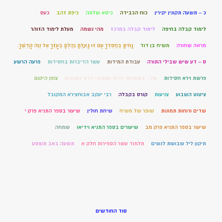
כ – תשעה תקונין יקירין
כוח הכבידה
כיסא שלמה
כיפת זהב
כעס
לימוד קבלה בחיפה
לימוד קבלה במרכז
מהי נשמה
מעלת לימוד הזוהר
מראה שחורה
משיח בן דוד
נָחִיתָ בְחַסְדְּךָ עַם זוּ גָּאָלְתָּ נֵהַלְתָּ בְעָזְּךָ אֶל נְוֵה קָדְשֶׁךָ.
ס – דע שיש שבילי התורה
עבודת המידות
עשר הדיברות בחסידות
פרעה הרשע
פרשת וירא חסידות
צה – כשפרנסי הדור ומנהיגי הדור נתגאים
צופן היקום
ציטוט השבוע
צניעות
קורס בקבלה
רבי יעקב אבוחצירא המקובל
שדים ורוחות תמונות
שופר של משיח
שיחת חולין
שיעור בספר התניא פרק י
שיעור בספר התניא פרק מב
שיעורים בספר התניא וידיאו
שמחה
תיקון ליל שבועות לנשים
תלמוד עשר הספירות חלק א
תשעה באב תשסט
סוד החודשים