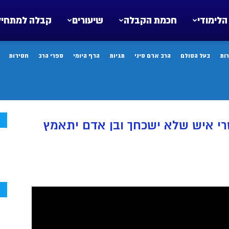
הלימודי
חכמת הקבלה
שיעורים
קבלה למתחיל
ות
בעל הסולם
הרב אדם סיני
תגיות
הדף היומי
ספרי הרב
חסידות
ח
י איש שלא ישכחך ובן אדם יתאמץ
ח