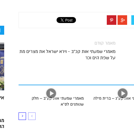
ה
מאמר קודם
מאמרי שמעתי אות קכ"ב - וירא ישראל את מצרים מת
על שפת הים וכו'
אי
 אות קע”ג – ברית מילה
מאמרי שמעתי אות קע”ב – חלק
שנותנים לס”א
מג
הק