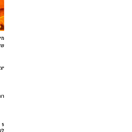
מי
של
יצ
רוח
5
לש