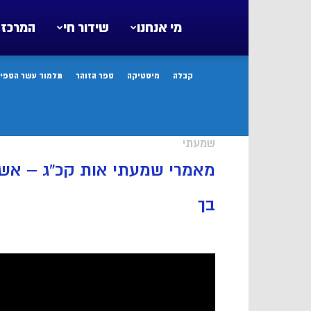
מי אנחנו
שידור חי
המרכז 
קבלה
מיסטיקה
ספר הזוהר
תלמוד עשר הספיר
שמעתי
מאמרי שמעתי אות קכ”ג – אשר
בך