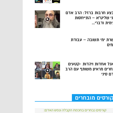
צע חרבות ברזל: הרב אדם
ני שליט”א – התייחסות
מית ודברי...
רת ימי תשובה – עבודת
מים
נל אחדות ויהדות -קטעים
חרים מראיון משותף עם הרב
ם סיני
ורסים מובחרים