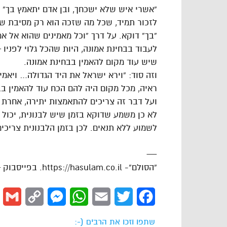
“אשרי איש שלא ישכחך, ובן אדם יתאמץ בך” (
לזכור תמיד, שכל מה שזכה הוא רק מסיבת ש
“בך” דוקא. על דרך “וכל מאמינים שהוא אל א
לעבוד בבחינת אמונה, היות שהכל גלוי לפניו
שיש עוד מקום להאמין בבחינת אמונה.
וזה סוד: “וירא ישראל את היד הגדולה… ויאמינו
ראיה, מכל מקום היה להם הכח עוד להאמין בב
ועל דבר זה צריכים להתאמצות יתירה, אחרת נ
לא כן משמע שדוקא בזמן שיש לבנונית, יכול ל
לשמוע ללא תנאים. לכן בזמן הלבנונית צריכי
—
“הסולם”- https://hasulam.co.il. בפייסבוק – http://facebook.com/hasulams
l
Copy
Messenger
WhatsApp
Email
Twitter
Facebook
Link
שתפו וזכו את הרבים (-: