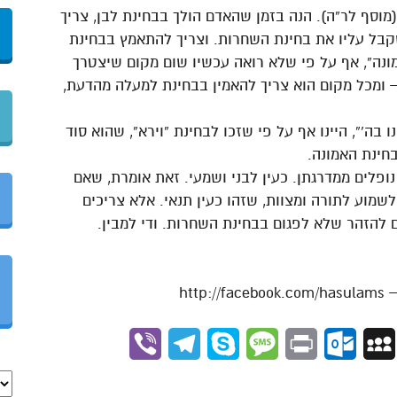
מוסף לר”ה). הנה בזמן שהאדם הולך בבחינת לבן, צריך
קבל עליו את בחינת השחרות. וצריך להתאמץ בבחינת
מונה”, אף על פי שלא רואה עכשיו שום מקום שיצטרך
 – ומכל מקום הוא צריך להאמין בבחינת למעלה מהדעת,
 בה'”, היינו אף על פי שזכו לבחינת “וירא”, שהוא סוד
חינת האמונה.
ופלים ממדרגתן. כעין לבני ושמעי. זאת אומרת, שאם
שמוע לתורה ומצוות, שזהו כעין תנאי. אלא צריכים
ם להזהר שלא לפגום בבחינת השחרות. ודי למבין.
Viber
Telegram
Skype
Message
Outlook.com
Print
MySpace
Gmai