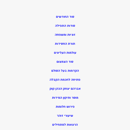
סוד החודשים
סודות התפילה
זוגיות ומשפחה
תורת החסידות
עולמות העליונים
סוד הצמצום
הקדמות בעל הסולם
פתיחה לחכמת הקבלה
אברהם יצחק הכהן קוק
מוסר ותיקון המידות
פירוש חלומות
שיעורי זוהר
הרצאות למתחילים