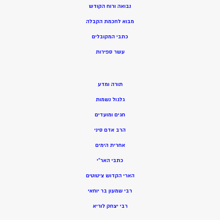
נבואה ורוח הקודש
מ
בוא לחכמת הקבלה
כתבי המקובלים
ע
שר ספירות
תורה ומדע
גלגול נשמות
חגים ומועדים
הרב אדם סיני
אחרית הימים
כתבי האר”י
הארי הקדוש ציטוטים
רבי שמעון בר יוחאי
רבי יצחק לוריא