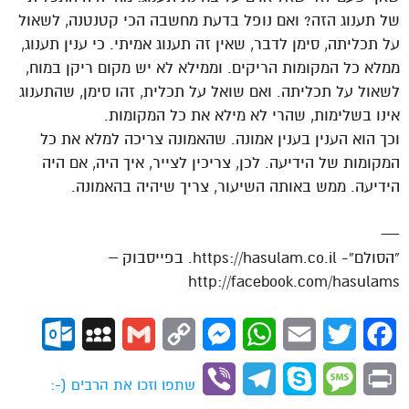
של תענוג הזה? ואם נופל בדעת מחשבה הכי קטנטנה, לשאול
על תכליתה, סימן לדבר, שאין זה תענוג אמיתי. כי ענין תענוג,
ממלא כל המקומות הריקים. וממילא לא יש מקום ריקן במוח,
לשאול על תכליתה. ואם שואל על תכלית, זהו סימן, שהתענוג
אינו בשלימות, שהרי לא מילא את כל המקומות.
וכך הוא הענין בענין אמונה. שהאמונה צריכה למלא את כל
המקומות של הידיעה. לכן, צריכין לצייר, איך היה, אם היה
הידיעה. ממש באותה השיעור, צריך שיהיה בהאמונה.
—
“הסולם”- https://hasulam.co.il. בפייסבוק –
http://facebook.com/hasulams
ok.com
MySpace
Gmail
Copy
Messenger
WhatsApp
Email
Twitter
Facebook
Link
Viber
Telegram
Skype
Message
Print
שתפו וזכו את הרבים (-: