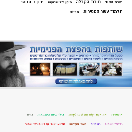
תורת הקבלה
תיקוני הזוהר
תורת הסוד
תיקון ליל שבועות
תלמוד עשר הספירות
תפילה
אושפיזין
אֵת אֲשֶׁר יִשָּׂא אֶת שְׁמוֹ לַשָּׁוְא.
בילוי ביום העצמאות
ברית
גלגולי נשמות
גשמיות
הארי הקדוש
הלוואי אותי עזבו ותורתי שמור