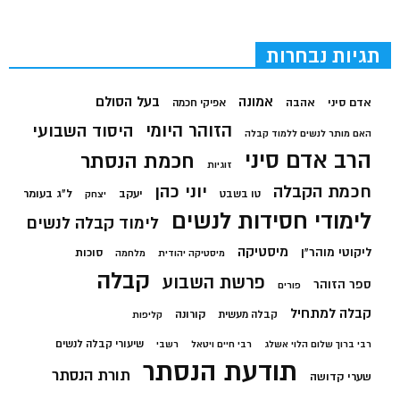
תגיות נבחרות
בעל הסולם
אמונה
אדם סיני
אהבה
אפיקי חכמה
הזוהר היומי
היסוד השבועי
האם מותר לנשים ללמוד קבלה
הרב אדם סיני
חכמת הנסתר
זוגיות
חכמת הקבלה
יוני כהן
יעקב
ל"ג בעומר
טו בשבט
יצחק
לימודי חסידות לנשים
לימוד קבלה לנשים
מיסטיקה
ליקוטי מוהר"ן
סוכות
מיסטיקה יהודית
מלחמה
קבלה
פרשת השבוע
ספר הזוהר
פורים
קבלה למתחיל
קורונה
קבלה מעשית
קליפות
שיעורי קבלה לנשים
רבי ברוך שלום הלוי אשלג
רבי חיים ויטאל
רשבי
תודעת הנסתר
תורת הנסתר
שערי קדושה