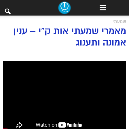
שמעתי
מאמרי שמעתי אות ק”י – ענין
אמונה ותענוג