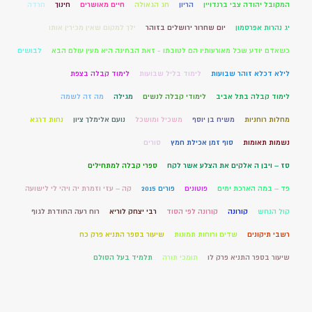
המקובל יהודה צבי ברנדויין
הריון
חג הגאולה
חיים מאושרים
חינוך
חרדה
יג נהרות אפרסמון
יום שחרור ירושלים בזוהר
ילך למקום שאין מכירין אותו
כשאדם יודע שכל מאורעותיו הם לטובתו - זאת הבחינה היא מעין עולם הבא
לבושים
לילא דכלא זוהר שבועות
לימוד בליל שבועות
לימוד קבלה בצפת
לימוד קבלה בתל אביב
לימודי קבלה לנשים
מגילה
מה זה לשמה
מחלות רוחניות
משיח בן יוסף
משכיל ומושכל
נועם אלימלך ציון
נחות דרגא
נשמות תאומות
סוף זמן אכילת חמץ
סורים
סז – ויבן ה אלקים את הצלע אשר לקח
ספרי קבלה למתחילים
פד – במה הארכת ימים
פוטונים
פורים 2015
קה – עזי וזמרת יה ויהי לי לישועה
קול הנחש
קורונה
קורונה לפי הסוד
רבי יצחק לוריא
רוח רעה החודרת לגוף
רשבי תיקונים
שדים ורוחות תמונות
שיעור בספר התניא פרק כח
שיעור בספר התניא פרק לו
תומכי תורה
תלמיד בעל הסולם