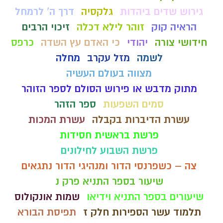
גירוש שדים ביהדות
גלקסיה
דרך ה' לרמחל
הראיה קוק
זוהר לילא דכלה
זיכוי הרבים
חידושי צורה
יהודי
כי האדם עץ השדה
כרפס
לשמה
מזל עקרב
מחלה
מצווה בעולם העשיה
מתוק מדבש או פירוש הסולם לספר הזוהר
סמים השפעות
ספר הזהר
עשרת הדיברות בקבלה
עשרת המכות
פרשת בראשית חסידות
פרשת השבוע לחילונים
צה – כשפרנסי הדור ומנהיגי הדור נתגאים
שיעור בספר התניא פרק נ
שיעורים בספר התניא וידיאו
שמות אונקולוס
תלמוד עשר הספירות חלק ז
תפיסת הבורא