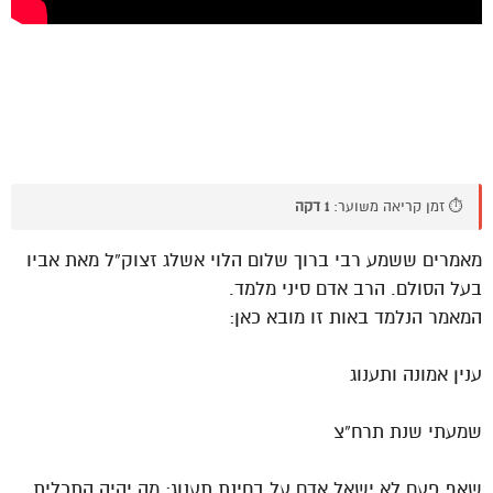
⏱️ זמן קריאה משוער:
1 דקה
מאמרים ששמע רבי ברוך שלום הלוי אשלג זצוק”ל מאת אביו
בעל הסולם. הרב אדם סיני מלמד.
המאמר הנלמד באות זו מובא כאן:
ענין אמונה ותענוג
שמעתי שנת תרח”צ
שאף פעם לא ישאל אדם על בחינת תענוג: מה יהיה התכלית