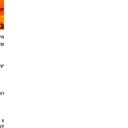
מי
של
יצ
רוח
5
לש