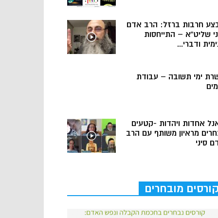
צע חרבות ברזל: הרב אדם
ני שליט”א – התייחסות
מית ודברי...
רת ימי תשובה – עבודת
מים
נל אחדות ויהדות -קטעים
חרים מראיון משותף עם הרב
ם סיני
ורסים מובחרים