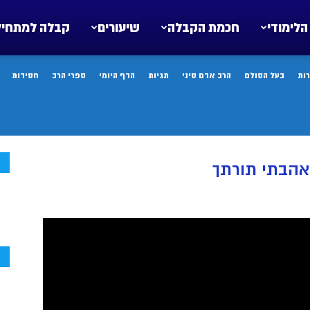
הלימודי
חכמת הקבלה
שיעורים
קבלה למתחיל
ות
בעל הסולם
הרב אדם סיני
תגיות
הדף היומי
ספרי הרב
חסידות
ח
אהבתי תורתך
ח