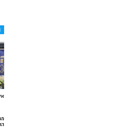
ה
אי
מג
הק