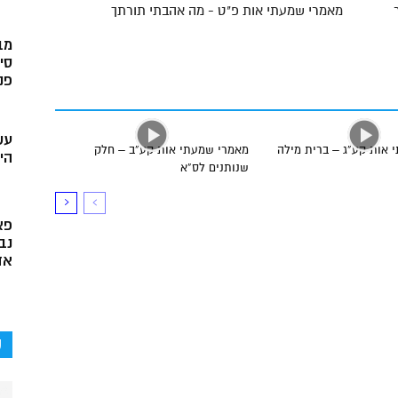
מאמרי שמעתי אות פ"ט - מה אהבתי תורתך
מב
סי
פני
עש
 אות קע”ג – ברית מילה
מאמרי שמעתי אות קע”ב – חלק
הי
שנותנים לס”א
פא
נב
אד
ק