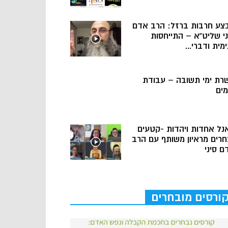
צע חרבות ברזל: הרב אדם
ני שליט”א – התייחסות
מית ודברי...
רת ימי תשובה – עבודת
מים
נל אחדות ויהדות -קטעים
חרים מראיון משותף עם הרב
ם סיני
ורסים מובחרים