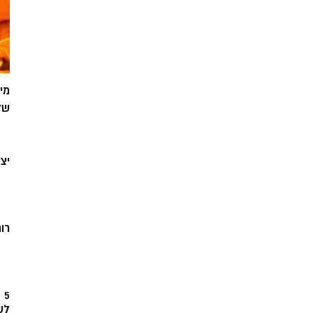
מי
של
יצ
רוח
5
לש