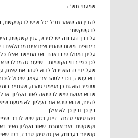
שמעתי תש”ה
להבין מה שאמר חז”ל “כל שיש לו קשקשת, בידו
לו קשקשת”.
על דרך העבודה יש לפרש, ענין קשקשת, היינ
תירוצים. משום שהתירוצים אינם מתמלאים בשכ
עליון המתלבש בהאדם. ואז מתיישב אצלו כל 
לכן כפי רבוי הקושיות, בשיעור זה מתלבש א
שעל ידי זה הוא יכול לבוא לטהר את עצמו, ע”
הוא עושה, בכדי לטהר את עצמו, שיכול לזכות 
וסנפיר הוא גם כן מסימני טהרה, שסנפיר רומז
שהוא מטעם שיש לו שנאה לאור העליון. אבל מי
להיות, שהוא שונא אור העליון, לא מטעם שיש
בין כך ובין כך לא אילך.
וזהו סימני טהרה. היינו, בזמן שיש לו דג. ש
וקשקשת. זאת אומרת, שאור העליון מאיר באלו
קושיות בעבודה, אין זה סימן טהרה, בזה שאין