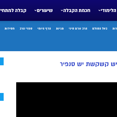
הלימודי
חכמת הקבלה
שיעורים
קבלה למתחיל
ות
בעל הסולם
הרב אדם סיני
תגיות
הדף היומי
ספרי הרב
חסידות
ח
יש קשקשת יש סנפיר
ח