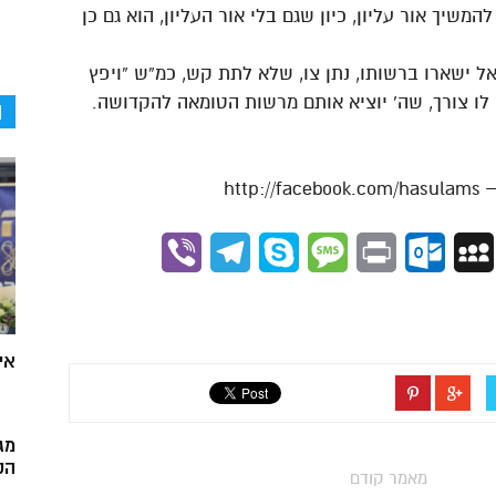
המשיך אור עליון, כיון שגם בלי אור העליון, הוא גם כן
ל ישארו ברשותו, נתן צו, שלא לתת קש, כמ”ש “ויפץ
לו צורך, שה’ יוציא אותם מרשות הטומאה להקדושה.
ה
Viber
Telegram
Skype
Message
Outlook.com
Print
MySpace
Gmai
אי
מג
הק
מאמר קודם