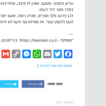
עליון בתוכה. מטעם, שאין לו סיבה, שיחייבהו ל
בסדר גמור לפי דעתו.
לכן פרעה מלך מצרים, שהיה רוצה, שעם ישרא
העם ללקוט קש”. אז ממילא אף פעם לא יהיה 
—
“הסולם”- https://hasulam.co.il. בפייסבוק – http://facebook.com/hasulams
l
Copy
Messenger
WhatsApp
Email
Twitter
Facebook
Link
שתפו וזכו את הרבים (-:
שתף אותנו
Twitter
Facebook
המאמר הבא