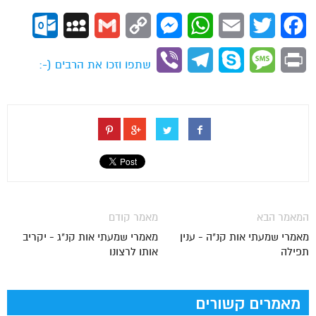
ok.com
MySpace
Gmail
Copy
Messenger
WhatsApp
Email
Twitter
Facebook
Link
Viber
Telegram
Skype
Message
Print
שתפו וזכו את הרבים (-:
המאמר הבא
מאמר קודם
מאמרי שמעתי אות קנ"ה - ענין
מאמרי שמעתי אות קנ"ג - יקריב
תפילה
אותו לרצונו
מאמרים קשורים