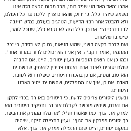
אמרו “מאד מאד הוי שפל רוח”, מכל מקום הקצה הזה אינו
משמע שיהיה כלל. כי ידוע, שהאדם צריך ללכת נגד כל העולם,
ולא להבטל אחר רבוי הדיעות, הנוהגים בעולם, כמ”ש “ויגבה
לבו בדרכי ה'”. אם כן, כלל הזה לא נקרא כלל, שנוכל לומר,
שיש בו שלימות.
ואם ללכת בקצה השני, שהוא הגיאות, גם כן לא בסדר, כי “כל
המתגאה, אומר הקב”ה, אין אני והוא יכולים לדור במדור אחד”.
וכמו כן אנו רואים הופכיות בענין יסורים. היינו, אם הקב”ה
שולח יסורים לאיזה אדם, ואנחנו צריכין להאמין, שהשם ית’
הוא טוב ומטיב, אם כן בהכרח היסורים ששלח הוא לטובת
האדם. אם כן, איך אנו מתפללים, שהשם ית’ יסיר מאתנו
היסורים.
ובענין היסורים צריכים לדעת, כי היסורים באו רק בכדי לתקן
את האדם, שיהיה מוכשר לקבלת אור ה’. ותפקיד היסורים הוא
למרק את הגוף, כמו שאמרו חז”ל: “מה מלח ממתיק את הבשר,
כך יסורים ממרקין את הגוף”. וענין התפילה תיקנו, שיהיה
במקום יסורים, היינו שגם התפילה ממרק את הגוף. אלא