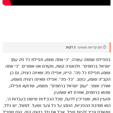
⏱️ זמן קריאה משוער:
3 דקות
בתפילת שמונה עשרה: “כי אתה שומע תפילת כל פה עמך
ישראל ברחמים”. ולכאורה קשה, מקודם אנו אומרים: “כי אתה
שומע תפילת כל פה”. היינו, אפילו פה שאינה רצויה, גם כן
הקב”ה שומע, כתוב: “כל-פה”. אפילו שאינה רצויה משמע.
ואח”כ אומר: “עמך ישראל ברחמים”. משמע, שדוקא תפילה,
שהוא ברחמים, אחרת לא שומעין.
והענין הוא, שצריכין לדעת, שכל הכבידות שישנו בעבדות ה’,
הוא מסיבת ההפכיות, הנוהג על כל צעד ושעל. למשל, יש כלל,
שהאדם צריך להיות שפל. אבל אם נלך בקצה הזה, הגם שחז”ל