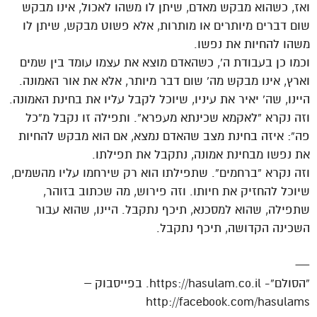
ואז, כשהוא מבקש מאדם, שיתן לו משהו לאכול, אינו מבקש
שום דברים מיותרים או מותרות, אלא פשוט מבקש, שיתן לו
משהו להחיות את נפשו.
וכמו כן בעבודת ה’, כשהאדם מוצא את עצמו עומד בין שמים
וארץ, אינו מבקש מה’ שום דבר מיותר, אלא את אור האמונה.
היינו, שה’ יאיר את עיניו, שיוכל לקבל עליו את בחינת האמונה.
וזה נקרא “לאקמא שכינתא מעפרא”. ותפילה זו נקבל מ”כל
פה”: איזה בחינת מצב שהאדם נמצא, אם הוא מבקש להחיות
את נפשו מבחינת אמונה, נתקבל את תפילתו.
וזה נקרא “ברחמים”. שתפילתו הוא רק שירחמו עליו מהשמים,
שיוכל להחזיק את חיותו. וזה פירוש, מה שכתוב בזוהר,
שתפילה, שהוא למסכנא, תיכף נתקבל. היינו, שהוא עבור
השכינה הקדושה, תיכף נתקבל.
—
“הסולם”- https://hasulam.co.il. בפייסבוק –
http://facebook.com/hasulams