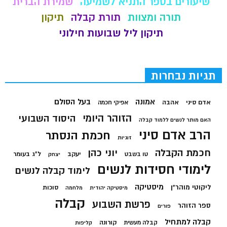
שיעורים בספר התניא לשמיעה
שמירת הברית
תורה ומצוות
תורת קבלה
תיקון
תיקון ליל שבועות חילוני
תגיות נבחרות
בעל הסולם
אמונה
אדם סיני
אהבה
אפיקי חכמה
הזוהר היומי
היסוד השבועי
האם מותר לנשים ללמוד קבלה
הרב אדם סיני
חכמת הנסתר
זוגיות
חכמת הקבלה
יוני כהן
יעקב
ל"ג בעומר
טו בשבט
יצחק
לימודי חסידות לנשים
לימוד קבלה לנשים
מיסטיקה
ליקוטי מוהר"ן
סוכות
מיסטיקה יהודית
מלחמה
קבלה
פרשת השבוע
ספר הזוהר
פורים
קבלה למתחיל
קורונה
קבלה מעשית
קליפות