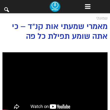
שמעתי
מאמרי שמעתי אות קנ”ד – כי
אתה שומע תפילת כל פה