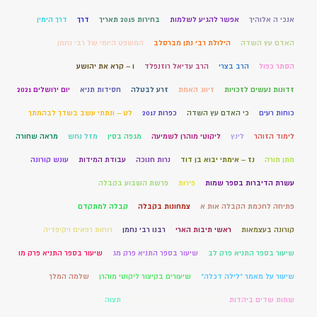
אנכי ה אלוהיך
אפשר להגיע לשלמות
בחירות 2015 תאריך
דרך
דרך הימין
האדם עץ השדה
הילולת רבי נתן מברסלב
המשפט היומי של רבי נחמן
הסתר כפול
הרב בצרי
הרב עדיאל רוזנפלד
ו – קרא את יהושע
זדונות נעשים לזכויות
זיווג האמת
זרע לבטלה
חסידות תניא
יום ירושלים 2021
כוחות רעים
כי האדם עץ השדה
כפרות 2017
לט – ונתתי עשב בשדך לבהמתך
לימוד הזוהר
לינץ
ליקוטי מוהרן לשמיעה
מגפה בסין
מזל נחש
מראה שחורה
מתן תורה
נז – אימתי יבוא בן דוד
נרות חנוכה
עבודת המידות
עונש קורונה
עשרת הדיברות בספר שמות
פירות
פרשת השבוע בקבלה
פתיחה לחכמת הקבלה אות א
צמחונות בקבלה
קבלה למתקדם
קורונה בעצמאות
ראשי תיבות הארי
רבנו רבי נחמן
רוחות רפאים ויקיפדיה
שיעור בספר התניא פרק לב
שיעור בספר התניא פרק מג
שיעור בספר התניא פרק מו
שיעור על מאמר "לילה דכלה"
שיעורים בקיצור ליקוטי מוהרן
שלמה המלך
שמות שדים ביהדות
תלמוד עשר הספירות חלק ג
תצוה