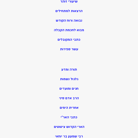
שיעורי זוהר
הרצאות למתחילים
נבואה ורוח הקודש
מ
בוא לחכמת הקבלה
כתבי המקובלים
ע
שר ספירות
תורה ומדע
גלגול נשמות
חגים ומועדים
הרב אדם סיני
אחרית הימים
כתבי האר”י
הארי הקדוש ציטוטים
רבי שמעון בר יוחאי