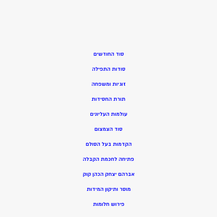
סוד החודשים
סודות התפילה
זוגיות ומשפחה
תורת החסידות
עולמות העליונים
סוד הצמצום
הקדמות בעל הסולם
פתיחה לחכמת הקבלה
אברהם יצחק הכהן קוק
מוסר ותיקון המידות
פירוש חלומות