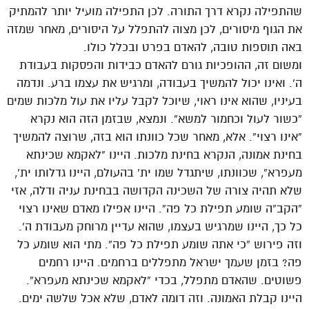
שהתפילה נקרא דרך התורה. לכן התפילה מועיל יותר להמתיק
את הגוף מיסורים, לכן מצוה להתפלל על היסורים, מאחר שמזה
באה תוספות טובה, להאדם בפרט ובכלל כולו.
ומשום זה, ההופכיות גורם להאדם כבידות והפסקות בעבודת
ה’. ואינו יכול להמשיך בעבודה, ומרגיש את עצמו ברע. ונדמה
בעיניו, שהוא אינו ראוי, שיוכל לקבל עליו את עול מלכות שמים
“כשור לעול וכחמור למשא”. ונמצא, שבזמן הזה הוא נקרא
“אינו רצוי”. אלא, מאחר שכל כוונתו הוא בזה, שרוצה להמשיך
בחינת אמונה, הנקרא בחינת מלכות. היינו “לאקמא שכינתא
מעפרא”, שכוונתו, שיתגדל שמו ית’ בהעולם, היינו גדלותו ית’,
שלא תהיה צורה של השכינה הקדושה בבחינת עניה ודלה, אזי
“הקב”ה שומע תפילת כל פה”. היינו אפילו מאדם שאינו רצוי
כל כך, היינו שמרגיש בעצמו, שהוא עדיין מרוחק מעבודת ה’.
וזה פירוש “כי אתה שומע תפילת כל פה”. מתי הוא שומע כל
פה? בזמן שעמך ישראל מתפללים ברחמים. היינו רחמים
פשוטים. שהאדם מתפלל, בכדי “לאקמא שכינתא מעפרא”.
היינו קבלת האמונה. וזה דומה לאדם, שלא אכל שלשה ימים.