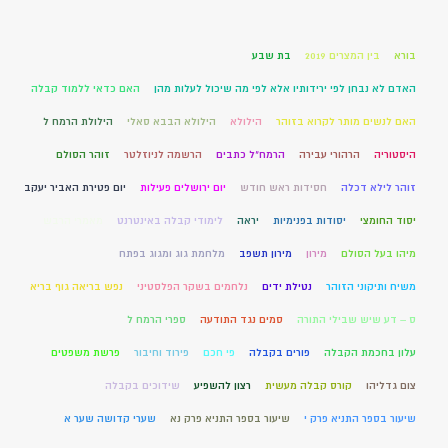
בורא
בין המצרים 2019
בת שבע
האדם לא נבחן לפי ירידותיו אלא לפי מה שיכול לעלות מהן
האם כדאי ללמוד קבלה
האם לנשים מותר לקרוא בזוהר
הילולא
הילולא הבבא סאלי
הילולת הרמח ל
היסטוריה
הרהורי עבירה
הרמח"ל כתבים
הרשמה לניוזלטר
זוהר הסולם
זוהר לילא דכלה
חסידות ראש חודש
יום ירושלים פעילות
יום פטירת האביר יעקב
יסוד החומצי
יסודות בפנימיות
יראה
לימודי קבלה באינטרנט
מאמרי הרבש
מיהו בעל הסולם
מירון
מירון תשפב
מלחמת גוג ומגוג בפתח
משיח ותיקוני הזוהר
נטילת ידים
נלחמים בשקר הפלסטיני
נפש בריאה גוף בריא
ס – דע שיש שבילי התורה
סמים נגד התודעה
ספרי הרמח ל
עלון בחכמת הקבלה
פורים בקבלה
פי חכם
פירוד וחיבור
פרשת משפטים
צום גדליהו
קורס קבלה מעשית
רצון להשפיע
שידוכים בקבלה
שיעור בספר התניא פרק י
שיעור בספר התניא פרק נא
שערי קדושה שער א