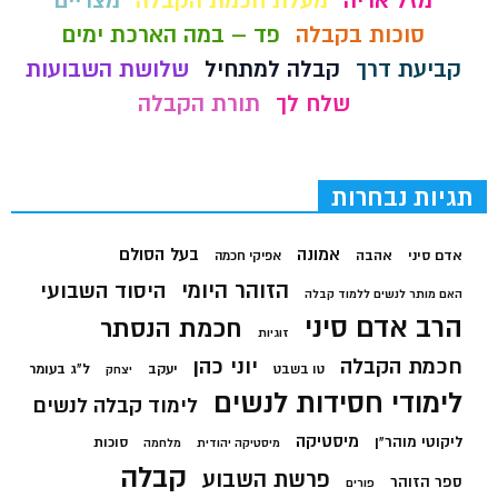
מזל אריה
מעלת חכמת הקבלה
מצריים
סוכות בקבלה
פד – במה הארכת ימים
קביעת דרך
קבלה למתחיל
שלושת השבועות
שלח לך
תורת הקבלה
תגיות נבחרות
בעל הסולם
אמונה
אדם סיני
אהבה
אפיקי חכמה
הזוהר היומי
היסוד השבועי
האם מותר לנשים ללמוד קבלה
הרב אדם סיני
חכמת הנסתר
זוגיות
חכמת הקבלה
יוני כהן
יעקב
ל"ג בעומר
טו בשבט
יצחק
לימודי חסידות לנשים
לימוד קבלה לנשים
מיסטיקה
ליקוטי מוהר"ן
סוכות
מיסטיקה יהודית
מלחמה
קבלה
פרשת השבוע
ספר הזוהר
פורים