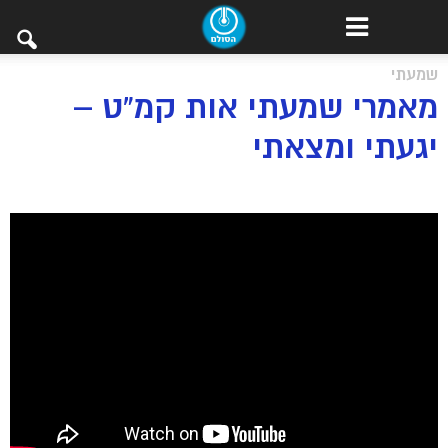
שמעתי
מאמרי שמעתי אות קמ”ט –
יגעתי ומצאתי