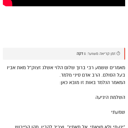
⏱️ זמן קריאה משוער:
1 דקה
מאמרים ששמע רבי ברוך שלום הלוי אשלג זצוק”ל מאת אביו
בעל הסולם. הרב אדם סיני מלמד.
המאמר הנלמד באות זו מובא כאן:
השלמת היגיעה
שמעתי
“יגעתי ולא מצאתי, אל תאמין”. וצריך להבין, מהו הפירוש