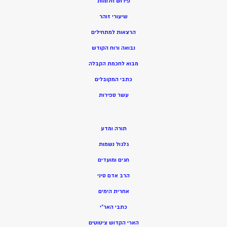
פירוש חלומות
שיעורי זוהר
הרצאות למתחילים
נבואה ורוח הקודש
מ
בוא לחכמת הקבלה
כתבי המקובלים
ע
שר ספירות
תורה ומדע
גלגול נשמות
חגים ומועדים
הרב אדם סיני
אחרית הימים
כתבי האר”י
הארי הקדוש ציטוטים