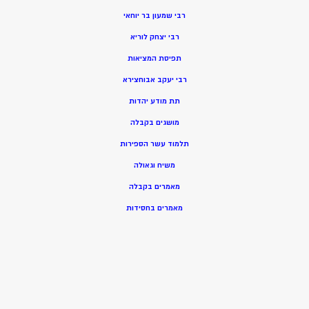
רבי שמעון בר יוחאי
רבי יצחק לוריא
תפיסת המציאות
רבי יעקב אבוחצירא
תת מודע יהדות
מושגים בקבלה
תלמוד עשר הספירות
משיח וגאולה
מאמרים בקבלה
מאמרים בחסידות