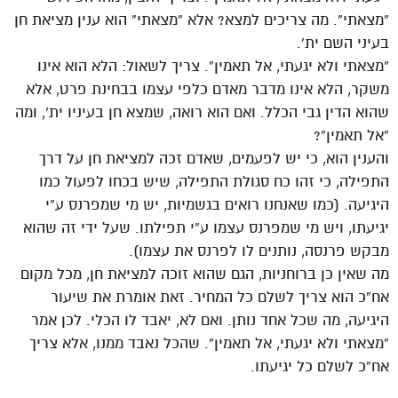
“מצאתי”. מה צריכים למצא? אלא “מצאתי” הוא ענין מציאת חן
בעיני השם ית’.
“מצאתי ולא יגעתי, אל תאמין”. צריך לשאול: הלא הוא אינו
משקר, הלא אינו מדבר מאדם כלפי עצמו בבחינת פרט, אלא
שהוא הדין גבי הכלל. ואם הוא רואה, שמצא חן בעיניו ית’, ומה
“אל תאמין”?
והענין הוא, כי יש לפעמים, שאדם זכה למציאת חן על דרך
התפילה, כי זהו כח סגולת התפילה, שיש בכחו לפעול כמו
היגיעה. (כמו שאנחנו רואים בגשמיות, יש מי שמפרנס ע”י
יגיעתו, ויש מי שמפרנס עצמו ע”י תפילתו. שעל ידי זה שהוא
מבקש פרנסה, נותנים לו לפרנס את עצמו).
מה שאין כן ברוחניות, הגם שהוא זוכה למציאת חן, מכל מקום
אח”כ הוא צריך לשלם כל המחיר. זאת אומרת את שיעור
היגיעה, מה שכל אחד נותן. ואם לא, יאבד לו הכלי. לכן אמר
“מצאתי ולא יגעתי, אל תאמין”. שהכל נאבד ממנו, אלא צריך
אח”כ לשלם כל יגיעתו.