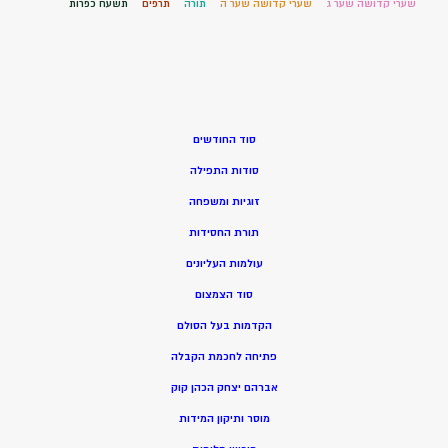
שערי קדושה שער ג
שערי קדושה שער ה
תורה
תרפים
תשעח כפרות
סוד החודשים
סודות התפילה
זוגיות ומשפחה
תורת החסידות
עולמות העליונים
סוד הצמצום
הקדמות בעל הסולם
פתיחה לחכמת הקבלה
אברהם יצחק הכהן קוק
מוסר ותיקון המידות