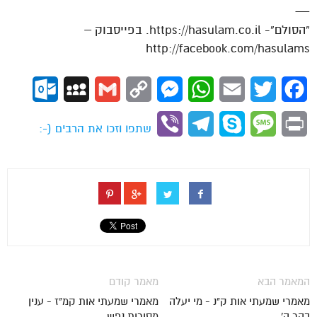
—
“הסולם”- https://hasulam.co.il. בפייסבוק –
http://facebook.com/hasulams
ok.com
MySpace
Gmail
Copy
Messenger
WhatsApp
Email
Twitter
Facebook
Link
Viber
Telegram
Skype
Message
Print
שתפו וזכו את הרבים (-:
המאמר הבא
מאמר קודם
מאמרי שמעתי אות ק"נ - מי יעלה
מאמרי שמעתי אות קמ"ז - ענין
בהר ה'
מסירות נפש