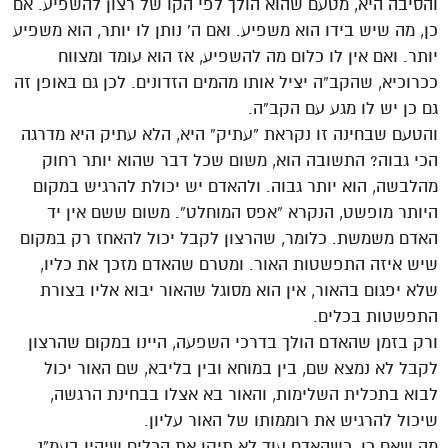
והסיבה היא, מטעם שהוא הולך לפי הקו של רצון להשפיע. אם
כן, מה שיש בידו הוא משפיע. ואם ה’ נותן לו יותר, הוא משפיע
יותר. ואם אין לו כלום מה להשפיע, אז הוא עומד ומצווח
ככרוכיא, שהקב”ה יציל אותו מהמים הזדונים. לכן גם באופן זה
גם כן יש לו מגע עם הקב”ה.
והטעם שבחינה זו נקראת “עתיק” היא, הלא עתיק היא מדרגה
הכי גבוה? התשובה הוא, משום שכל דבר שהוא יותר רחוק
מהלבשה, הוא יותר גבוה. ולהאדם יש יכולת להרגיש במקום
היותר מופשט, הנקרא “אפס המוחלט”. משום ששם אין יד
האדם משמשת. כלומר, שהרצון לקבל יכול להאחז רק במקום
שיש איזה התפשטות האור. ומטרם שהאדם מזכך את כליו,
שלא יפגום בהאור, אין הוא מסוגל שהאור יבוא אליו בצורת
התפשטות בכלים.
ורק בזמן שהאדם הולך בדרכי השפעה, היינו במקום שהרצון
לקבל לא נמצא שם, בין במוחא ובין בליבא, שם האור יכול
לבוא בתכלית השלימות, והאור בא אצלו בבחינת הרגשה,
שיכול להרגיש את רוממותו של האור עליון.
מה שאם כן, כשהאדם עוד לא תיקן את הכלים שיהיו בעמ”נ