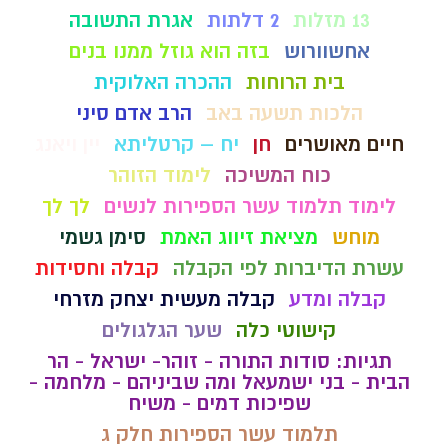
13 מזלות
2 דלתות
אגרת התשובה
אחשוורוש
בזה הוא גוזל ממנו בנים
בית הרוחות
ההכרה האלוקית
הלכות תשעה באב
הרב אדם סיני
חיים מאושרים
חן
יח – קרטליתא
יין ויאנג
כוח המשיכה
לימוד הזוהר
לימוד תלמוד עשר הספירות לנשים
לך לך
מוחש
מציאת זיווג האמת
סימן גשמי
עשרת הדיברות לפי הקבלה
קבלה וחסידות
קבלה ומדע
קבלה מעשית יצחק מזרחי
קישוטי כלה
שער הגלגולים
תגיות: סודות התורה - זוהר- ישראל - הר
הבית - בני ישמעאל ומה שביניהם - מלחמה -
שפיכות דמים - משיח
תלמוד עשר הספירות חלק ג