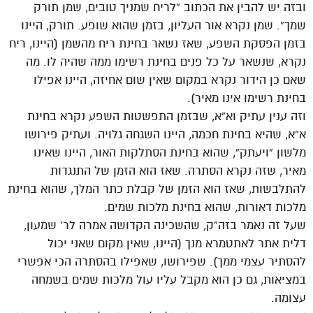
ובזה יש להבין את הכתוב “לריח שמניך טובים, שמן תורק
שמך”. שמן נקרא אור העליון, בזמן שהוא שופע. תורק, היינו
בזמן הפסקת השפע, שאז נשאר בחינת ריח מהשמן (היינו, ריח
נקרא, שנשאר על כל פנים בחינת רשימו ממה שהיה לו. מה
שאם כן הידור נקרא במקום שאין שום אחיזה, היינו אפילו
בחינת רשימו אינו מאיר).
וזה ענין עתיק וא”א, שבזמן התפשטות השפע נקרא בחינת
א”א, שהיא בחינת חכמה, היינו השגחה גלויה. ועתיק פירושו
מלשון “ויעתק”, שהוא בחינת הסתלקות האור, היינו שאינו
מאיר, שזה נקרא הסתרה. שאז הוא הזמן של התנגדות
להתלבשות, שאז הוא הזמן של קבלת כתר המלך, שהוא בחינת
מלכות דאורות, שהוא בחינת מלכות שמים.
שעל זה נאמר בזה”ק, שהשכינה הקדושה אמרה לר’ שמעון,
דלית אתר לאתטמרא מנך (היינו, שאין מקום שאני יכול
להסתיר עצמי ממך). שפירושו, שאפילו בהסתרה הכי אפשרי
במציאות, גם כן הוא מקבל עליו עול מלכות שמים בשמחה
עצומה.