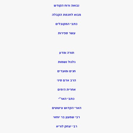
נבואה ורוח הקודש
מ
בוא לחכמת הקבלה
כתבי המקובלים
ע
שר ספירות
תורה ומדע
גלגול נשמות
חגים ומועדים
הרב אדם סיני
אחרית הימים
כתבי האר”י
הארי הקדוש ציטוטים
רבי שמעון בר יוחאי
רבי יצחק לוריא