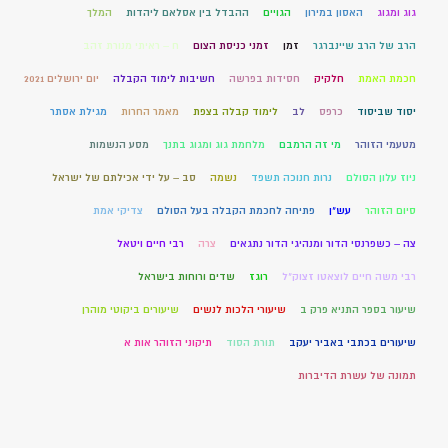
גוג ומגוג
האסון במירון
הגויים
ההבדל בין אסלאם ליהדות
המלך
הרב של הרב שיינברגר
זמן
זמני כניסת הצום
ח – ראיתי מנורת זהב
חכמת האמת
חלקיק
חסידות בפרשה
חשיבות לימוד הקבלה
יום ירושלים 2021
יסוד שביסוד
כרפס
לב
לימוד קבלה בצפת
מאמר החרות
מגילת אסתר
מטעמי הזוהר
מי זה הרמבם
מלחמת גוג ומגוג בתנך
מסע הנשמות
ניוז עלון הסולם
נרות חנוכה תשפד
נשמה
סב – על ידי אכילתם של ישראל
סיום הזוהר
עש"ן
פתיחה לחכמת הקבלה בעל הסולם
צדיקי אמת
צה – כשפרנסי הדור ומנהיגי הדור נתגאים
צרה
רבי חיים ויטאל
רבי משה חיים לוצאטו זצוק"ל
רוגז
שדים ורוחות בישראל
שיעור בספר התניא פרק ב
שיעורי הלכות לנשים
שיעורים ביקוטי מוהרן
שיעורים בכתבי באביר יעקב
תורת הסוד
תיקוני הזוהר אות א
תמונה של עשרת הדיברות