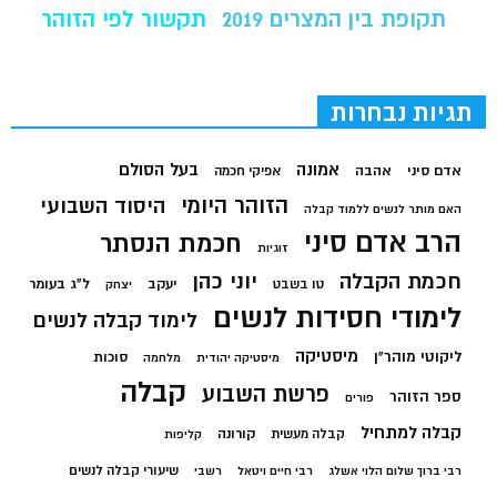
תקופת בין המצרים 2019
תקשור לפי הזוהר
תגיות נבחרות
בעל הסולם
אמונה
אדם סיני
אהבה
אפיקי חכמה
הזוהר היומי
היסוד השבועי
האם מותר לנשים ללמוד קבלה
הרב אדם סיני
חכמת הנסתר
זוגיות
חכמת הקבלה
יוני כהן
יעקב
ל"ג בעומר
טו בשבט
יצחק
לימודי חסידות לנשים
לימוד קבלה לנשים
מיסטיקה
ליקוטי מוהר"ן
סוכות
מיסטיקה יהודית
מלחמה
קבלה
פרשת השבוע
ספר הזוהר
פורים
קבלה למתחיל
קורונה
קבלה מעשית
קליפות
שיעורי קבלה לנשים
רבי ברוך שלום הלוי אשלג
רבי חיים ויטאל
רשבי