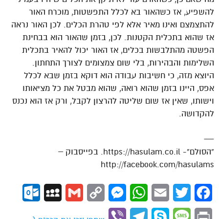
להשפיע, אז כשהאור בא לכלל התפשטות, מוכרח האור
להתצמצם ואינו מאיר אלא לפי טהרת הכלים. לכן האור נראה
אז שהוא בתכלית הקטנות. לכן, בזמן שהאור הוא בבחינת
הפשטה מהתלבשות בכלים, אז האור יכול להאיר בתכלית
השלימות והבהירות, בלי שום צמצומים לצורך התחתון.
היוצא מזה, כי חשיבות עבודה הוא דוקא בזמן שבא לכלל
אפס, היינו בזמן שהוא רואה, שהוא מבטל את כל מציאותו
וישותו, שאין אז שום שליטה להרצון לקבל, ורק אז הוא נכנס
להקדושה.
—
“הסולם”- https://hasulam.co.il. בפייסבוק –
http://facebook.com/hasulams
ok.com
MySpace
Gmail
Copy
Messenger
WhatsApp
Email
Twitter
Facebook
Link
Viber
Telegram
Skype
Message
Print