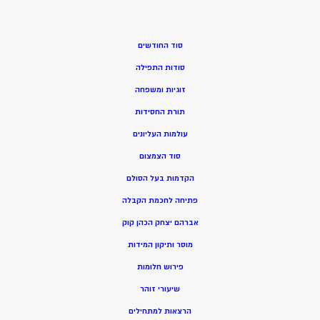
סוד החודשים
סודות התפילה
זוגיות ומשפחה
תורת החסידות
עולמות העליונים
סוד הצמצום
הקדמות בעל הסולם
פתיחה לחכמת הקבלה
אברהם יצחק הכהן קוק
מוסר ותיקון המידות
פירוש חלומות
שיעורי זוהר
הרצאות למתחילים