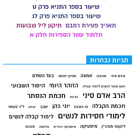
שיעור בספר התניא פרק ט
שיעור בספר התניא פרק לג
תאריך פטירת רמבם
תיקון ליל שבועות
תלמוד עשר הספירות חלק א
תגיות נבחרות
בעל הסולם
אמונה
אדם סיני
אהבה
אפיקי חכמה
הזוהר היומי
היסוד השבועי
האם מותר לנשים ללמוד קבלה
הרב אדם סיני
חכמת הנסתר
זוגיות
חכמת הקבלה
יוני כהן
יעקב
ל"ג בעומר
טו בשבט
יצחק
לימודי חסידות לנשים
לימוד קבלה לנשים
מיסטיקה
ליקוטי מוהר"ן
סוכות
מיסטיקה יהודית
מלחמה