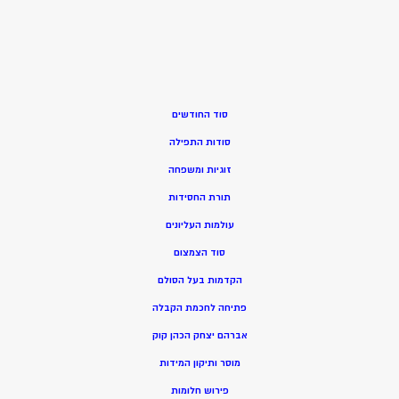
סוד החודשים
סודות התפילה
זוגיות ומשפחה
תורת החסידות
עולמות העליונים
סוד הצמצום
הקדמות בעל הסולם
פתיחה לחכמת הקבלה
אברהם יצחק הכהן קוק
מוסר ותיקון המידות
פירוש חלומות