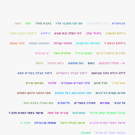
אבוחצירא
אביר יעקב ספר
אם יצרו מתגבר עליו
באבא סאלי
באר
גאוה
גדלות ההשגה
גלגולי שלג
דוד המלך ובת שבע
הילולא
הילולא הבבא סאלי
הילולת הרמח ל
הקדמה התיקונים
הרהורי עבירה
התאמת נשמות
זוהר שמות
חסידות פרשת דברים
חשוון הגדול
יארצייט הארי
יב שבטים
יט – תפלה לחבקוק
כאוס
כוח מופשט
כיסא שלמה
כרפס
לילא דכלא זוהר שבועות
לימוד קבלה בירושלים
לימוד קבלה בקריית אתא
מוות קליני
מזל סרטן
מלך השדים אשמדאי
מלכוד
מציאת שידוך
סודות עשרת הדיברות
ספר ההקדמות בעל הסולם
ספר הזוהר פירוש הסולם
על טבעי
עשירות
פאודה במצריים
פלישתים
צום עשרה בטבת 2017
קבלה מעשית יצחק מזרחי
קווארקים
שביעי של פסח
שיעור בספר התניא פרק ד
שיעור בספר התניא פרק נב
שיעור קבלה היומי
שפחה או גבירה
תורה יג
תקשור שקרי או אמיתי
תשובה