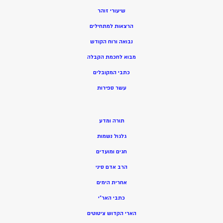
שיעורי זוהר
הרצאות למתחילים
נבואה ורוח הקודש
מ
בוא לחכמת הקבלה
כתבי המקובלים
ע
שר ספירות
תורה ומדע
גלגול נשמות
חגים ומועדים
הרב אדם סיני
אחרית הימים
כתבי האר”י
הארי הקדוש ציטוטים