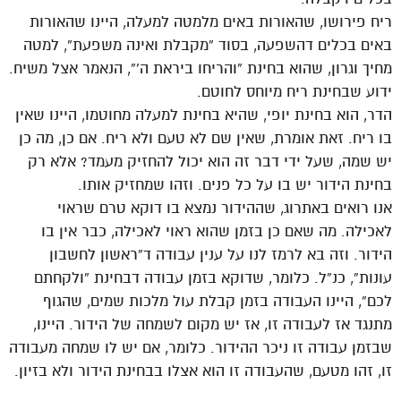
ריח פירושו, שהאורות באים מלמטה למעלה, היינו שהאורות
באים בכלים דהשפעה, בסוד “מקבלת ואינה משפעת”, למטה
מחיך וגרון, שהוא בחינת “והריחו ביראת ה'”, הנאמר אצל משיח.
ידוע שבחינת ריח מיוחס לחוטם.
הדר, הוא בחינת יופי, שהיא בחינת למעלה מחוטמו, היינו שאין
בו ריח. זאת אומרת, שאין שם לא טעם ולא ריח. אם כן, מה כן
יש שמה, שעל ידי דבר זה הוא יכול להחזיק מעמד? אלא רק
בחינת הידור יש בו על כל פנים. וזהו שמחזיק אותו.
אנו רואים באתרוג, שההידור נמצא בו דוקא טרם שראוי
לאכילה. מה שאם כן בזמן שהוא ראוי לאכילה, כבר אין בו
הידור. וזה בא לרמז לנו על ענין עבודה ד”ראשון לחשבון
עונות”, כנ”ל. כלומר, שדוקא בזמן עבודה דבחינת “ולקחתם
לכם”, היינו העבודה בזמן קבלת עול מלכות שמים, שהגוף
מתנגד אז לעבודה זו, אז יש מקום לשמחה של הידור. היינו,
שבזמן עבודה זו ניכר ההידור. כלומר, אם יש לו שמחה מעבודה
זו, זהו מטעם, שהעבודה זו הוא אצלו בבחינת הידור ולא בזיון.