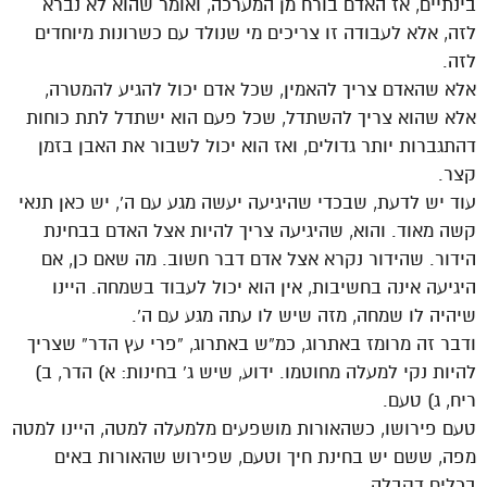
בינתיים, אז האדם בורח מן המערכה, ואומר שהוא לא נברא
לזה, אלא לעבודה זו צריכים מי שנולד עם כשרונות מיוחדים
לזה.
אלא שהאדם צריך להאמין, שכל אדם יכול להגיע להמטרה,
אלא שהוא צריך להשתדל, שכל פעם הוא ישתדל לתת כוחות
דהתגברות יותר גדולים, ואז הוא יכול לשבור את האבן בזמן
קצר.
עוד יש לדעת, שבכדי שהיגיעה יעשה מגע עם ה’, יש כאן תנאי
קשה מאוד. והוא, שהיגיעה צריך להיות אצל האדם בבחינת
הידור. שהידור נקרא אצל אדם דבר חשוב. מה שאם כן, אם
היגיעה אינה בחשיבות, אין הוא יכול לעבוד בשמחה. היינו
שיהיה לו שמחה, מזה שיש לו עתה מגע עם ה’.
ודבר זה מרומז באתרוג, כמ”ש באתרוג, “פרי עץ הדר” שצריך
להיות נקי למעלה מחוטמו. ידוע, שיש ג’ בחינות: א) הדר, ב)
ריח, ג) טעם.
טעם פירושו, כשהאורות מושפעים מלמעלה למטה, היינו למטה
מפה, ששם יש בחינת חיך וטעם, שפירוש שהאורות באים
בכלים דקבלה.