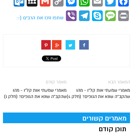
ok.com
MySpace
Gmail
Copy
Messenger
WhatsApp
Email
Twitter
Facebook
Link
Viber
Telegram
Skype
Message
Print
שתפו וזכו את הרבים (-:
המאמר הבא
מאמר קודם
מאמרי שמעתי אות קל"ו - מהו
מאמרי שמעתי אות קל"ו - מהו
שהקב"ה שונא את הגופים? (חלק 4)
שהקב"ה שונא את הגופים? (חלק 1)
מאמרים קשורים
תוכן קודם