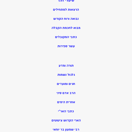
שיעורי זוהר
הרצאות למתחילים
נבואה ורוח הקודש
מ
בוא לחכמת הקבלה
כתבי המקובלים
ע
שר ספירות
תורה ומדע
גלגול נשמות
חגים ומועדים
הרב אדם סיני
אחרית הימים
כתבי האר”י
הארי הקדוש ציטוטים
רבי שמעון בר יוחאי