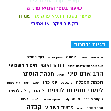
קא – בקרוב עלי מרעים
שיעור בספר התניא פרק מ
שיעור בספר התניא פרק מז
שמחה
תקשור שקרי או אמיתי
תגיות נבחרות
בעל הסולם
אמונה
אדם סיני
אהבה
אפיקי חכמה
הזוהר היומי
היסוד השבועי
האם מותר לנשים ללמוד קבלה
הרב אדם סיני
חכמת הנסתר
זוגיות
חכמת הקבלה
יוני כהן
יעקב
ל"ג בעומר
טו בשבט
יצחק
לימודי חסידות לנשים
לימוד קבלה לנשים
מיסטיקה
ליקוטי מוהר"ן
סוכות
מיסטיקה יהודית
מלחמה
קבלה
פרשת השבוע
ספר הזוהר
פורים