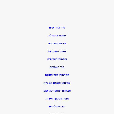
סוד החודשים
סודות התפילה
זוגיות ומשפחה
תורת החסידות
עולמות העליונים
סוד הצמצום
הקדמות בעל הסולם
פתיחה לחכמת הקבלה
אברהם יצחק הכהן קוק
מוסר ותיקון המידות
פירוש חלומות