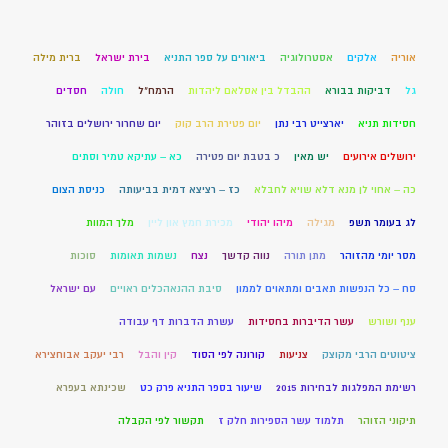
אוריה
אלקים
אסטרולוגיה
ביאורים על ספר התניא
בירת ישראל
ברית מילה
גל
דביקות בבורא
ההבדל בין אסלאם ליהדות
הרמח"ל
חולה
חסדים
חסידות תניא
יארצייט רבי נתן
יום פטירת הרב קוק
יום שחרור ירושלים בזוהר
ירושלים אירועים
יש מאין
כ בטבת יום פטירה
כא – עתיקא טמיר וסתים
כה – אחוי לן מנא דלא שויא לחבלא
כז – רציצא דמית בביעותה
כניסת הצום
לג בעומר תשפ
מגילה
מיהו יהודי
מכירת חמץ און ליין
מלך המוות
מסר יומי מהזוהר
מתן תורה
נווה קדשך
נצח
נשמות תאומות
סוכות
סח – כל הנפשות תאבים ומתאוים לממון
סיבת ההנאהכלים ראויים
עם ישראל
ענף ושורש
עשר הדיברות בחסידות
עשרת הדברות דף עבודה
ציטוטים הרבי מקוצק
צניעות
קורונה לפי הסוד
קין והבל
רבי יעקב אבוחצירא
רשימת המפלגות לבחירות 2015
שיעור בספר התניא פרק כט
שכינתא בעפרא
תיקוני הזוהר
תלמוד עשר הספירות חלק ז
תקשור לפי הקבלה