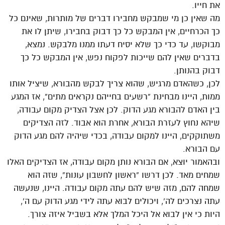
את חייו.
מה שאין כן מי שמבקש מחבירו דברים של מותרות, שאינם כל
כך הכרחיים, אין המבקש כל כך דבוק בחבירו, שיתן לו את
מבוקשו, עד כדי כך שלא יסיח דעתו ממנו מלבקש. נמצא,
בדברים שאין להם שייכות לפקוח נפש, אין המבקש כל כך
דבוק בהנותן.
לכן, כשהאדם מרגיש, שהוא צריך לבקש מהבורא, שיציל אותו
ממות, היינו מבחינת “רשעים בחייהם נקראים מתים”, אז המגע
בין האדם להבורא מגע הדוק. לכן אצל הצדיק מקום עבודה,
שיהא נחוץ לעזרת הבורא, אחרת הוא אבוד. לזה הצדיקים
משתוקקים, היינו למקום עבודה, בכדי שיהיה להם מגע הדוק
עם הבורא.
ובהאמור יוצא, אם הבורא נותן מקום עבודה, אז הצדיקים האלו
שמחים מאד. לכן דרשו “ראשון לחשבון עונות”, שזה הוא
שמחה להם, מזה שיש להם עתה מקום עבודה. היינו, שנעשה
עתה נצרכים לה’, ויכולים לבוא עתה לידי מגע הדוק עם ה’,
היות כי אין לבוא אל היכל המלך אלא בשביל איזה צורך.