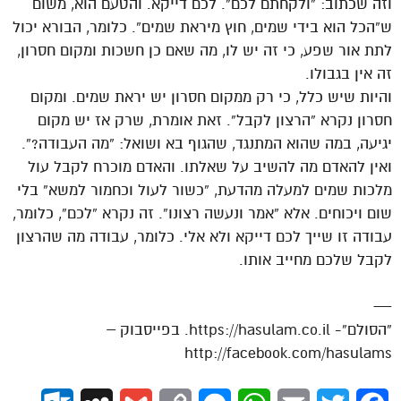
וזה שכתוב: “ולקחתם לכם”. לכם דייקא. והטעם הוא, משום
ש”הכל הוא בידי שמים, חוץ מיראת שמים”. כלומר, הבורא יכול
לתת אור שפע, כי זה יש לו, מה שאם כן חשכות ומקום חסרון,
זה אין בגבולו.
והיות שיש כלל, כי רק ממקום חסרון יש יראת שמים. ומקום
חסרון נקרא “הרצון לקבל”. זאת אומרת, שרק אז יש מקום
יגיעה, במה שהוא המתנגד, שהגוף בא ושואל: “מה העבודה?”.
ואין להאדם מה להשיב על שאלתו. והאדם מוכרח לקבל עול
מלכות שמים למעלה מהדעת, “כשור לעול וכחמור למשא” בלי
שום ויכוחים. אלא “אמר ונעשה רצונו”. זה נקרא “לכם”, כלומר,
עבודה זו שייך לכם דייקא ולא אלי. כלומר, עבודה מה שהרצון
לקבל שלכם מחייב אותו.
—
“הסולם”- https://hasulam.co.il. בפייסבוק –
http://facebook.com/hasulams