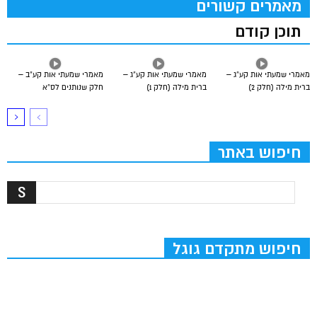
מאמרים קשורים
תוכן קודם
מאמרי שמעתי אות קע”ג –
מאמרי שמעתי אות קע”ג –
מאמרי שמעתי אות קע”ב –
ברית מילה (חלק 2)
ברית מילה (חלק 1)
חלק שנותנים לס”א
חיפוש באתר
חיפוש מתקדם גוגל