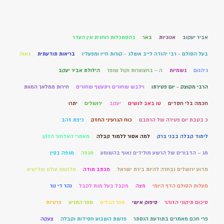
אביר יעקוב
אנוכיות
באר
בהסתכלות רוחנית אין העדר
בעל הסולם - רבי יהודה לייב אשלג - קורות חייו ומפעליו
בריאות תודעתית
גאוה
גיהנום
גשמיות
ה – בחצוצרות וקול שופר
הילולת אביר יעקב
הרבי מקוצק - יום פטירתו
וילבש שחורים ויתעטף שחורים
חירות ממלאך המוות
חכמה בלי חסדים
טו באב לנשים
יעקב
ירושלים
יתרו
כ בטבת יום פטירה של הרמבם
כוח הגרעיני החזק
כיפת זהב
לימוד קבלה בבני ברק
למה אסור ללמוד קבלה
מאמרי האדמור הזקן
מג – הדבורים של הרשע מולידים נאוף בהשומע
מגפה
מגפה בסין
מדוע ירושלים נבחרה להיות בירת ישראל
מכתב תודה
מלחמת עולם שלישית
מעלות הסולם הדף היומי
מצה
מקבל בעל מנת לקבל
נהר די נור
סיכום תיקוני הזוהר
סיפוק אישי
ספר הכלים
ספר התניא
פרטיות
פרי חכם מאמרים בתודעת הנסתר
פרשת השבוע חסידות וקבלה
צעקה