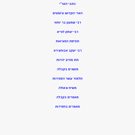
כתבי האר”י
הארי הקדוש ציטוטים
רבי שמעון בר יוחאי
רבי יצחק לוריא
תפיסת המציאות
רבי יעקב אבוחצירא
תת מודע יהדות
מושגים בקבלה
תלמוד עשר הספירות
משיח וגאולה
מאמרים בקבלה
מאמרים בחסידות