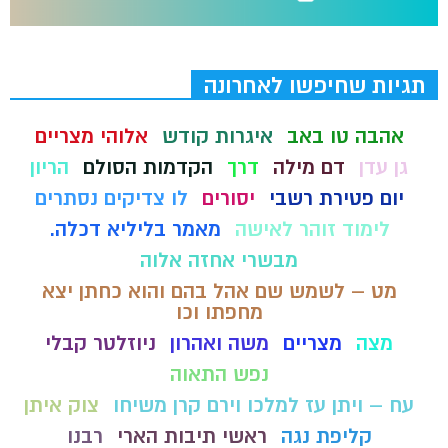
תגיות שחיפשו לאחרונה
אהבה טו באב
איגרות קודש
אלוהי מצריים
גן עדן
דם מילה
דרך
הקדמות הסולם
הריון
יום פטירת רשבי
יסורים
לו צדיקים נסתרים
לימוד זוהר לאישה
מאמר בליליא דכלה.
מבשרי אחזה אלוה
מט – לשמש שם אהל בהם והוא כחתן יצא
מחפתו וכו
מצה
מצריים
משה ואהרון
ניוזלטר קבלי
נפש התאוה
עח – ויתן עז למלכו וירם קרן משיחו
צוק איתן
קליפת נגה
ראשי תיבות הארי
רבנו