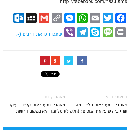
http://facebook.com/hasulams
ok.com
MySpace
Gmail
Copy
Messenger
WhatsApp
Email
Twitter
Facebook
Link
Viber
Telegram
Skype
Message
Print
שתפו וזכו את הרבים (-:
המאמר הבא
מאמר קודם
מאמרי שמעתי אות קל"ו - מהו
מאמרי שמעתי אות קל"ד - עיקר
שהקב"ה שונא את הגופים? (חלק 3)
המלחמה היא במקום הרשות