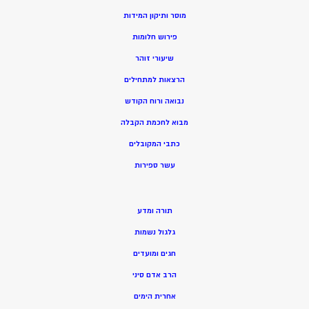
מוסר ותיקון המידות
פירוש חלומות
שיעורי זוהר
הרצאות למתחילים
נבואה ורוח הקודש
מ
בוא לחכמת הקבלה
כתבי המקובלים
ע
שר ספירות
תורה ומדע
גלגול נשמות
חגים ומועדים
הרב אדם סיני
אחרית הימים