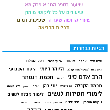
שיעור בספר התניא פרק מא
שיעורים על כל ליקוטי מוהרן
שערי קדושה שער ה
שפיכות דמים
תכלית הבריאה
תגיות נבחרות
בעל הסולם
אמונה
אדם סיני
אהבה
אפיקי חכמה
הזוהר היומי
היסוד השבועי
האם מותר לנשים ללמוד קבלה
הרב אדם סיני
חכמת הנסתר
זוגיות
חכמת הקבלה
יוני כהן
יעקב
ל"ג בעומר
טו בשבט
יצחק
לימודי חסידות לנשים
לימוד קבלה לנשים
מיסטיקה
ליקוטי מוהר"ן
סוכות
מיסטיקה יהודית
מלחמה