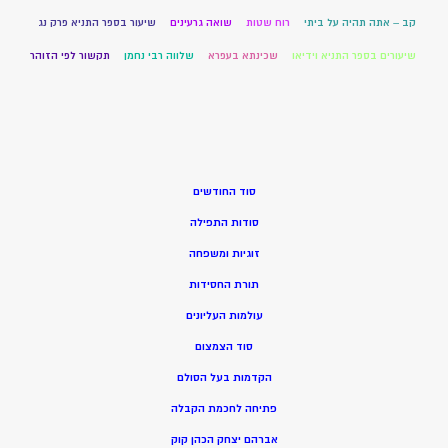
קב – אתה תהיה על ביתי
רוח שטות
שואה גרעינים
שיעור בספר התניא פרק נג
שיעורים בספר התניא וידיאו
שכינתא בעפרא
שלווה רבי נחמן
תקשור לפי הזוהר
סוד החודשים
סודות התפילה
זוגיות ומשפחה
תורת החסידות
עולמות העליונים
סוד הצמצום
הקדמות בעל הסולם
פתיחה לחכמת הקבלה
אברהם יצחק הכהן קוק