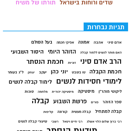
שדים ורוחות בישראל
תורתו של משיח
תגיות נבחרות
בעל הסולם
אמונה
אדם סיני
אהבה
אפיקי חכמה
הזוהר היומי
היסוד השבועי
האם מותר לנשים ללמוד קבלה
הרב אדם סיני
חכמת הנסתר
זוגיות
חכמת הקבלה
יוני כהן
יעקב
ל"ג בעומר
טו בשבט
יצחק
לימודי חסידות לנשים
לימוד קבלה לנשים
מיסטיקה
ליקוטי מוהר"ן
סוכות
מיסטיקה יהודית
מלחמה
קבלה
פרשת השבוע
ספר הזוהר
פורים
קבלה למתחיל
קורונה
קבלה מעשית
קליפות
שיעורי קבלה לנשים
רבי ברוך שלום הלוי אשלג
רבי חיים ויטאל
רשבי
תודעת הנסתר