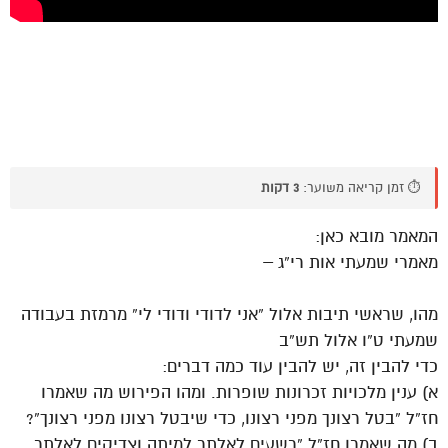
⏱️ זמן קריאה משוער:
3 דקות
המאמר מובא כאן:
מאמרי שמעתי אות רי”ג –
מהו, שראשי תיבות אלול “אני לדודי ודודי לי” מרמזת בעבודה
שמעתי ט”ו אלול תש”ב
כדי להבין זה, יש להבין עוד כמה דברים:
א) ענין מלכויות זכרונות שופרות. ומהו הפירוש מה שאמרו
חז”ל “בטל רצונך מפני רצונו, כדי שיבטל רצונו מפני רצונך”?
ב) מה שאמרו חז”ל “רשעים לאלתר למיתה וצדיקים לאלתר