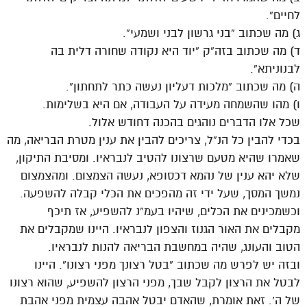
לחיים”.
ג) מה שכתוב “בני גרשון לבני ושמעי”.
ד) מה שכתוב בזה”ק “יוד היא נקודה שחורה דלית בה
לבנוניתא”.
ה) מה שכתוב “מלכות דעליון נעשה כתר לתחתון”.
ו) מהו שהשמחה מעידה על העבודה, אם היא בשלימות.
שכל אלו הדברים נוהגים בהכנה דחודש אלול.
בכדי להבין כל הנ”ל, צריכים להבין את ענין מטרת הבריאה, מה
שאמרו שהיא מטעם שרצונו להטיב לנבראיו. ומסיבת התיקון,
שלא יהא ענין של נהמא דכסופא, נעשה הצמצום. ומהצמצום
נמשך המסך, שעל ידי זה מהפכים את הכלי קבלה להשפעה.
וכשמכינים את הכלים, שיהיו בעמ”נ להשפיע, אז תיכף
מקבלים את האור הגנוז והצפון לנבראיו. היינו שמקבלים את
הטוב והעונג, שהיה במחשבת הבריאה להנות לנבראיו.
ובזה יש לפרש מה שכתוב “בטל רצונך מפני רצונו”. היינו
לבטל את הרצון לקבל שבך, מפני הרצון להשפיע, שהוא רצונו
של ה’. זאת אומרת, שהאדם יבטל אהבה עצמית מפני אהבת