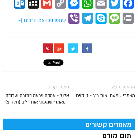
ok.com
MySpace
Gmail
Copy
Messenger
WhatsApp
Email
Twitter
Facebook
Link
Viber
Telegram
Skype
Message
Print
שתפו וזכו את הרבים (-:
המאמר הבא
מאמר קודם
מאמרי שמעתי אות ר"ג - ג' קוים
אלול - אהבה ויראה בתורה ועבודה
- מאמרי שמעתי אות רי"ב (חלק 2)
מאמרים קשורים
תוכן קודם