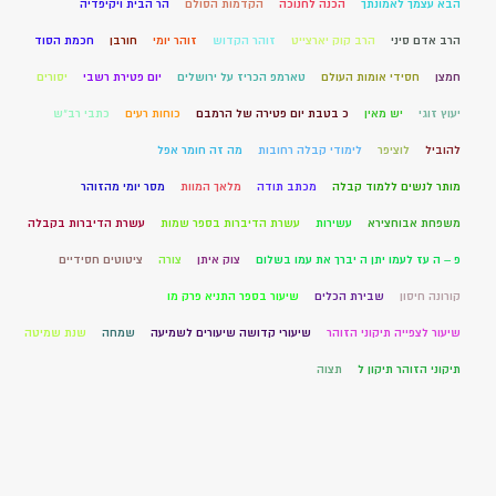
הבא עצמך לאמונתך
הכנה לחנוכה
הקדמות הסולם
הר הבית ויקיפדיה
הרב אדם סיני
הרב קוק יארצייט
זוהר הקדוש
זוהר יומי
חורבן
חכמת הסוד
חמצן
חסידי אומות העולם
טארמפ הכריז על ירושלים
יום פטירת רשבי
יסורים
יעוץ זוגי
יש מאין
כ בטבת יום פטירה של הרמבם
כוחות רעים
כתבי רב"ש
להוביל
לוציפר
לימודי קבלה רחובות
מה זה חומר אפל
מותר לנשים ללמוד קבלה
מכתב תודה
מלאך המוות
מסר יומי מהזוהר
משפחת אבוחצירא
עשירות
עשרת הדיברות בספר שמות
עשרת הדיברות בקבלה
פ – ה עז לעמו יתן ה יברך את עמו בשלום
צוק איתן
צורה
ציטוטים חסידיים
קורונה חיסון
שבירת הכלים
שיעור בספר התניא פרק מו
שיעור לצפייה תיקוני הזוהר
שיעורי קדושה שיעורים לשמיעה
שמחה
שנת שמיטה
תיקוני הזוהר תיקון ל
תצוה