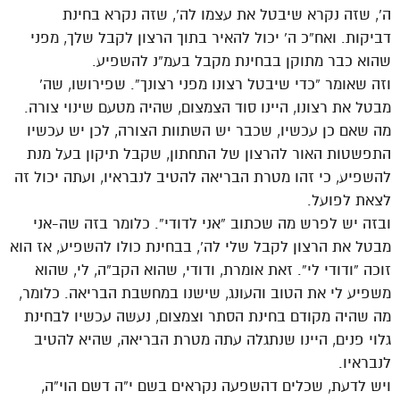
ה’, שזה נקרא שיבטל את עצמו לה’, שזה נקרא בחינת
דביקות. ואח”כ ה’ יכול להאיר בתוך הרצון לקבל שלך, מפני
שהוא כבר מתוקן בבחינת מקבל בעמ”נ להשפיע.
וזה שאומר “כדי שיבטל רצונו מפני רצונך”. שפירושו, שה’
מבטל את רצונו, היינו סוד הצמצום, שהיה מטעם שינוי צורה.
מה שאם כן עכשיו, שכבר יש השתוות הצורה, לכן יש עכשיו
התפשטות האור להרצון של התחתון, שקבל תיקון בעל מנת
להשפיע, כי זהו מטרת הבריאה להטיב לנבראיו, ועתה יכול זה
לצאת לפועל.
ובזה יש לפרש מה שכתוב “אני לדודי”. כלומר בזה שה-אני
מבטל את הרצון לקבל שלי לה’, בבחינת כולו להשפיע, אז הוא
זוכה “ודודי לי”. זאת אומרת, ודודי, שהוא הקב”ה, לי, שהוא
משפיע לי את הטוב והעונג, שישנו במחשבת הבריאה. כלומר,
מה שהיה מקודם בחינת הסתר וצמצום, נעשה עכשיו לבחינת
גלוי פנים, היינו שנתגלה עתה מטרת הבריאה, שהיא להטיב
לנבראיו.
ויש לדעת, שכלים דהשפעה נקראים בשם י”ה דשם הוי”ה,