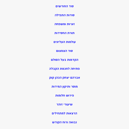
סוד החודשים
סודות התפילה
זוגיות ומשפחה
תורת החסידות
עולמות העליונים
סוד הצמצום
הקדמות בעל הסולם
פתיחה לחכמת הקבלה
אברהם יצחק הכהן קוק
מוסר ותיקון המידות
פירוש חלומות
שיעורי זוהר
הרצאות למתחילים
נבואה ורוח הקודש