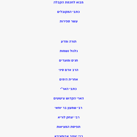
מ
בוא לחכמת הקבלה
כתבי המקובלים
ע
שר ספירות
תורה ומדע
גלגול נשמות
חגים ומועדים
הרב אדם סיני
אחרית הימים
כתבי האר”י
הארי הקדוש ציטוטים
רבי שמעון בר יוחאי
רבי יצחק לוריא
תפיסת המציאות
רבי יעקב אבוחצירא