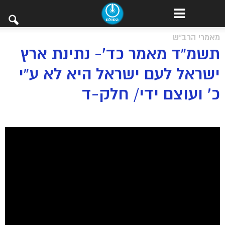
מאמרי הרב"ש
תשמ”ד מאמר כד’- נתינת ארץ
ישראל לעם ישראל היא לא ע”י
כ’ ועוצם ידי/ חלק-ד