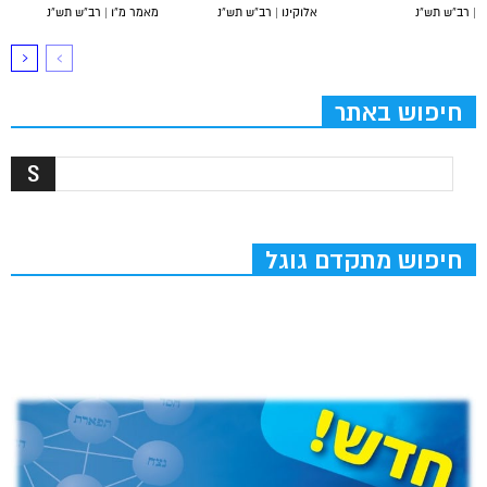
| רב”ש תש”נ
אלוקינו | רב”ש תש”נ
מאמר מ”ו | רב”ש תש”נ
חיפוש באתר
חיפוש מתקדם גוגל