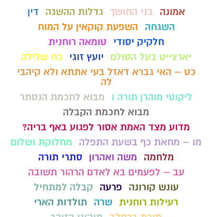
אמונה
בני החושך
גדלות ההשגה
דין
השגחה
השפעת קוקאין על המוח
חלקיק יסודי
טומאה רוחנית
יארצייט בעל הסולם
יועץ זוגי
כח שלילה
כט – האי גברא דאזל בעי אתתא ולא קיהבי
לה
ליקוטי מוהרן תורה ו
מבוא לחכמת הנסתר
מבוא לחכמת הקבלה
מדוע מצד האמת אסור לפגוע באף בריה?
מו – מחאת כף בשעת התפלה
מחלוקת ושלום
מלחמה
משה ואהרון
סתרי תורה
עב – לפעמים בא לאדם הרהור תשובה
עונש קורונה
פרעה
קבלה למתחיל
רעילות רוחנית
שרה
תולדות הארי