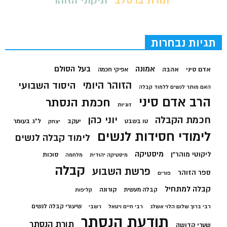
תורת ברסלב
תיקוני הזוהר
תגיות נבחרות
בעל הסולם
אמונה
אדם סיני
אהבה
אפיקי חכמה
הזוהר היומי
היסוד השבועי
האם מותר לנשים ללמוד קבלה
הרב אדם סיני
חכמת הנסתר
זוגיות
חכמת הקבלה
יוני כהן
יעקב
ל"ג בעומר
טו בשבט
יצחק
לימודי חסידות לנשים
לימוד קבלה לנשים
מיסטיקה
ליקוטי מוהר"ן
סוכות
מיסטיקה יהודית
מלחמה
קבלה
פרשת השבוע
ספר הזוהר
פורים
קבלה למתחיל
קורונה
קבלה מעשית
קליפות
שיעורי קבלה לנשים
רבי ברוך שלום הלוי אשלג
רבי חיים ויטאל
רשבי
תודעת הנסתר
תורת הנסתר
שערי קדושה