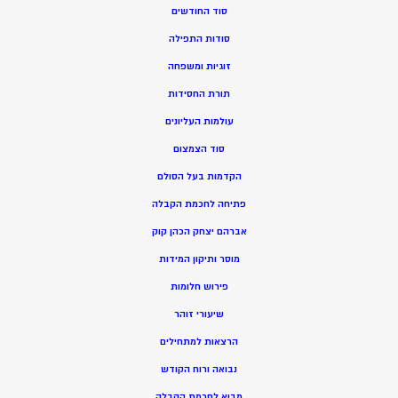
סוד החודשים
סודות התפילה
זוגיות ומשפחה
תורת החסידות
עולמות העליונים
סוד הצמצום
הקדמות בעל הסולם
פתיחה לחכמת הקבלה
אברהם יצחק הכהן קוק
מוסר ותיקון המידות
פירוש חלומות
שיעורי זוהר
הרצאות למתחילים
נבואה ורוח הקודש
מ
בוא לחכמת הקבלה