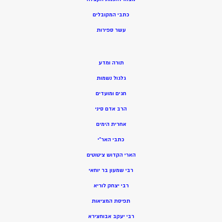
כתבי המקובלים
ע
שר ספירות
תורה ומדע
גלגול נשמות
חגים ומועדים
הרב אדם סיני
אחרית הימים
כתבי האר”י
הארי הקדוש ציטוטים
רבי שמעון בר יוחאי
רבי יצחק לוריא
תפיסת המציאות
רבי יעקב אבוחצירא