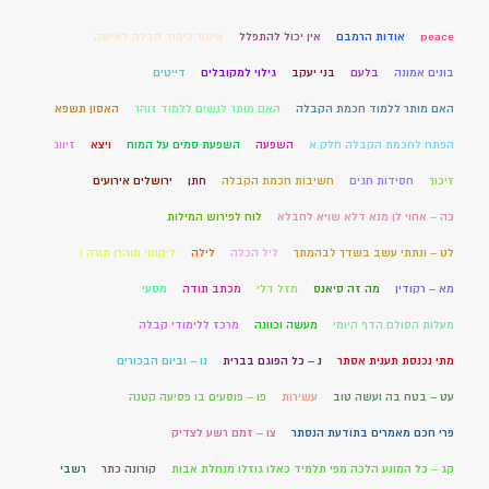
peace
אודות הרמבם
אין יכול להתפלל
איסור לימוד קבלה לאישה
בונים אמונה
בלעם
בני יעקב
גילוי למקובלים
דייטים
האם מותר ללמוד חכמת הקבלה
האם מותר לנשים ללמוד זוהר
האסון תשפא
הפתח לחכמת הקבלה חלק א
השפעה
השפעת סמים על המוח
ויצא
זיווג
זיכוך
חסידות חגים
חשיבות חכמת הקבלה
חתן
ירושלים אירועים
כה – אחוי לן מנא דלא שויא לחבלא
לוח לפירוש המילות
לט – ונתתי עשב בשדך לבהמתך
ליל הכלה
לילה
ליקוטי מוהרן תורה ו
מא – רקודין
מה זה סיאנס
מזל דלי
מכתב תודה
מסעי
מעלות הסולם הדף היומי
מעשה וכוונה
מרכז ללימודי קבלה
מתי נכנסת תענית אסתר
נ – כל הפוגם בברית
נו – וביום הבכורים
עט – בטח בה ועשה טוב
עשירות
פו – פוסעים בו פסיעה קטנה
פרי חכם מאמרים בתודעת הנסתר
צו – זמם רשע לצדיק
קג – כל המונע הלכה מפי תלמיד כאלו גוזלו מנחלת אבות
קורונה כתר
רשבי