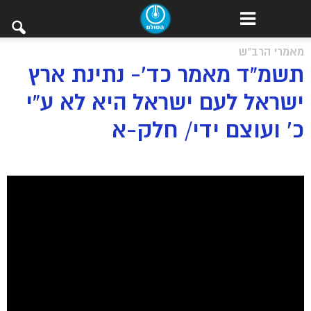
מאמרי הרב"ש
תשמ”ד מאמר כד’- נתינת ארץ
ישראל לעם ישראל היא לא ע”י
כ’ ועוצם ידי/ חלק-א