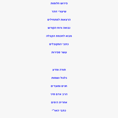
פירוש חלומות
שיעורי זוהר
הרצאות למתחילים
נבואה ורוח הקודש
מ
בוא לחכמת הקבלה
כתבי המקובלים
ע
שר ספירות
תורה ומדע
גלגול נשמות
חגים ומועדים
הרב אדם סיני
אחרית הימים
כתבי האר”י