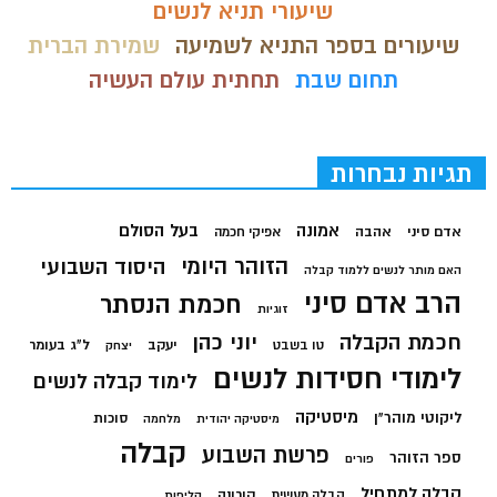
שיעורי תניא לנשים
שיעורים בספר התניא לשמיעה
שמירת הברית
תחום שבת
תחתית עולם העשיה
תגיות נבחרות
בעל הסולם
אמונה
אדם סיני
אהבה
אפיקי חכמה
הזוהר היומי
היסוד השבועי
האם מותר לנשים ללמוד קבלה
הרב אדם סיני
חכמת הנסתר
זוגיות
חכמת הקבלה
יוני כהן
יעקב
ל"ג בעומר
טו בשבט
יצחק
לימודי חסידות לנשים
לימוד קבלה לנשים
מיסטיקה
ליקוטי מוהר"ן
סוכות
מיסטיקה יהודית
מלחמה
קבלה
פרשת השבוע
ספר הזוהר
פורים
קבלה למתחיל
קורונה
קבלה מעשית
קליפות