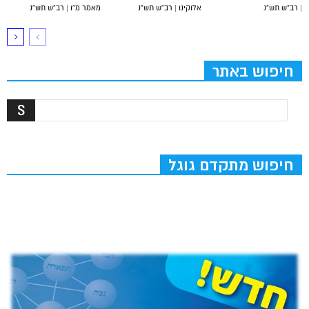
| רב”ש תש”נ
אלוקינו | רב”ש תש”נ
מאמר מ”ו | רב”ש תש”נ
חיפוש באתר
חיפוש מתקדם גוגל