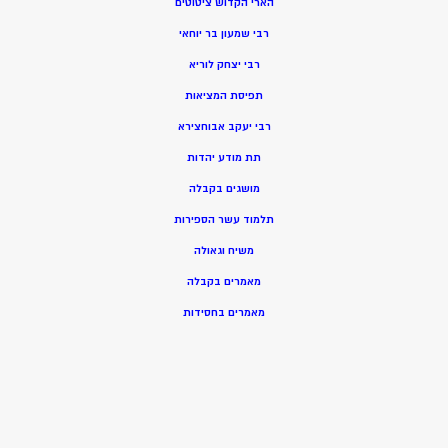
הארי הקדוש ציטוטים
רבי שמעון בר יוחאי
רבי יצחק לוריא
תפיסת המציאות
רבי יעקב אבוחצירא
תת מודע יהדות
מושגים בקבלה
תלמוד עשר הספירות
משיח וגאולה
מאמרים בקבלה
מאמרים בחסידות