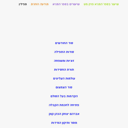
שיעור בספר התניא פרק מט
שיעורים בספר התניא
תודעה רוחנית
תפילין
סוד החודשים
סודות התפילה
זוגיות ומשפחה
תורת החסידות
עולמות העליונים
סוד הצמצום
הקדמות בעל הסולם
פתיחה לחכמת הקבלה
אברהם יצחק הכהן קוק
מוסר ותיקון המידות