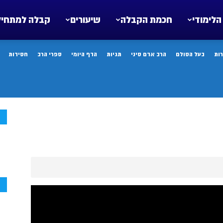
הלימודי
חכמת הקבלה
שיעורים
קבלה למתחיל
ות
בעל הסולם
הרב אדם סיני
תגיות
הדף היומי
ספרי הרב
חסידות
ח
ח