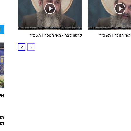
ה
סרטון קצר 4 מאי חנוכה | תשפ”ד
אי
מג
הק