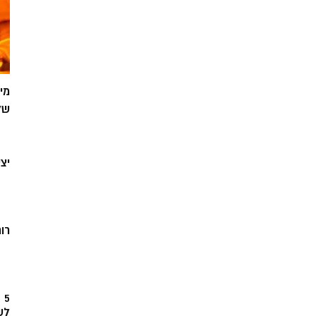
מי
של
יצ
רוח
5
לש