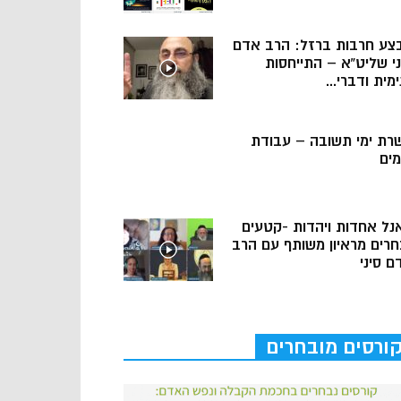
צע חרבות ברזל: הרב אדם
ני שליט”א – התייחסות
מית ודברי...
רת ימי תשובה – עבודת
מים
נל אחדות ויהדות -קטעים
חרים מראיון משותף עם הרב
ם סיני
ורסים מובחרים