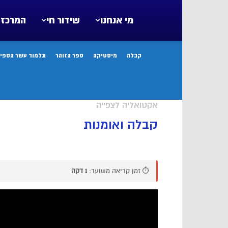
מי אנחנו
שידור חי
המרכז 
קבלה
מיסטיקה
ספר הזוהר
תלמוד עשר הספיר
אקטואליה לצפייה
קבלה ואומנות
⏱️ זמן קריאה משוער:
1 דקה