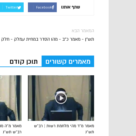
שתף אותנו
Twitter
Facebook
המאמר הבא
תש"ן - מאמר כ"ב - מהו הסדר במחית עמלק - חלק 3
מאמרים קשורים
תוכן קודם
מאמר מ”ד מהי מלחמת רשות | רב”ש
מאמר מ”ה מהו
תש”נ
רב”ש תש”נ