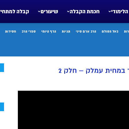
הלימודי
חכמת הקבלה
שיעורים
קבלה למתחיל
ות
בעל הסולם
הרב אדם סיני
תגיות
הדף היומי
ספרי הרב
חסידות
ח
 במחית עמלק – חלק 2
ח