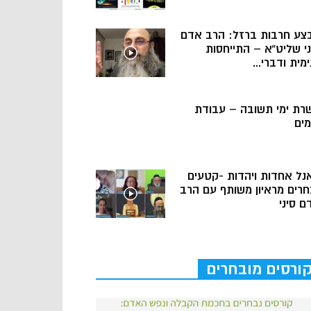
צע חרבות ברזל: הרב אדם
ני שליט”א – התייחסות
מית ודברי...
רת ימי תשובה – עבודת
מים
נל אחדות ויהדות -קטעים
חרים מראיון משותף עם הרב
ם סיני
ורסים מובחרים