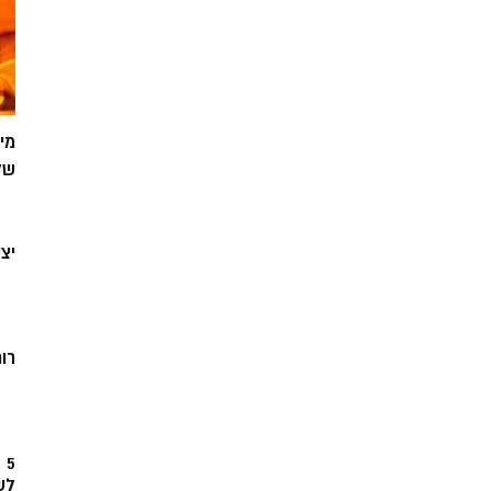
מי
של
יצ
רוח
5
לש