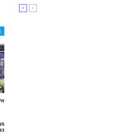
ה
אי
מג
הק