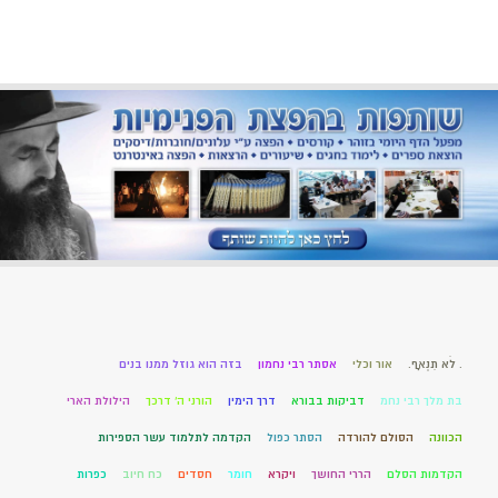
. לֹא תִנְאָף.
אור וכלי
אסתר רבי נחמון
בזה הוא גוזל ממנו בנים
בת מלך רבי נחמ
דביקות בבורא
דרך הימין
הורני ה' דרכך
הילולת הארי
הכוונה
הסולם להורדה
הסתר כפול
הקדמה לתלמוד עשר הספירות
הקדמות הסלם
הררי החושך
ויקרא
חומר
חסדים
כח חיוב
כפרות