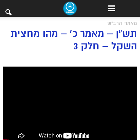
מאמרי הרב"ש
תש”ן – מאמר כ’ – מהו מחצית
השקל – חלק 3