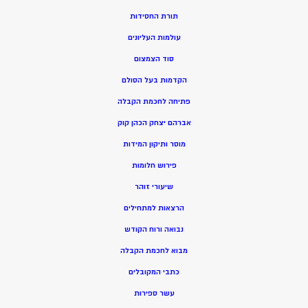
תורת החסידות
עולמות העליונים
סוד הצמצום
הקדמות בעל הסולם
פתיחה לחכמת הקבלה
אברהם יצחק הכהן קוק
מוסר ותיקון המידות
פירוש חלומות
שיעורי זוהר
הרצאות למתחילים
נבואה ורוח הקודש
מ
בוא לחכמת הקבלה
כתבי המקובלים
ע
שר ספירות