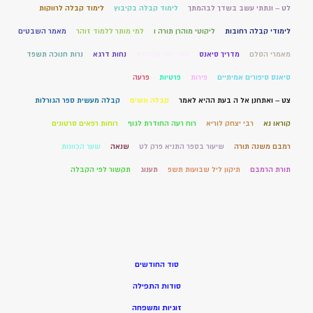
לט – ונתתי עשב בשדך לבהמתך
לימוד קבלה בקיבוץ
לימוד קבלה לרווקות
לימודי קבלה רחובות
ליקוטי מוהרן תורה ו
למי מותר ללמוד זוהר
מאמר השבטים
מאמרי הסלם
מדריך סיאנס
מסר יומי מהזוהר
נחות דרגא
נרות חנוכה תשפד
סיאנס סיפורים אמיתיים
פירות
פרטיות
פרעה
צט – ואתחנן אל ה בעת ההיא לאמר
קבלה ונשים
קבלה מעשית ספר הגורלות
קוראו נא
רבי יצחק לוריא
רוח רעה החודרת לגוף
רוחות רפאים סרטונים
רמבם משנה תורה
שיעור בספר התניא פרק לט
שנאה
שער הכוונות
תורת הרמבם
תיקון ליל שבועות תשפ
תענוג
תקשור לפי הקבלה
סוד החודשים
סודות התפילה
זוגיות ומשפחה