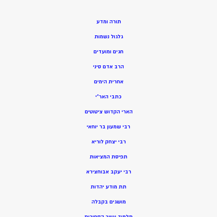
תורה ומדע
גלגול נשמות
חגים ומועדים
הרב אדם סיני
אחרית הימים
כתבי האר”י
הארי הקדוש ציטוטים
רבי שמעון בר יוחאי
רבי יצחק לוריא
תפיסת המציאות
רבי יעקב אבוחצירא
תת מודע יהדות
מושגים בקבלה
תלמוד עשר הספירות