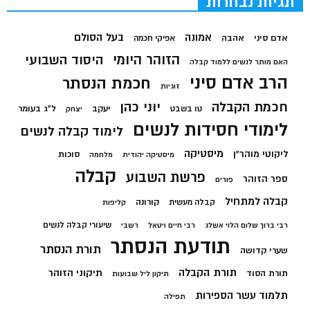
תגיות נבחרות
בעל הסולם
אמונה
אדם סיני
אהבה
אפיקי חכמה
הזוהר היומי
היסוד השבועי
האם מותר לנשים ללמוד קבלה
הרב אדם סיני
חכמת הנסתר
זוגיות
חכמת הקבלה
יוני כהן
יעקב
ל"ג בעומר
טו בשבט
יצחק
לימודי חסידות לנשים
לימוד קבלה לנשים
מיסטיקה
ליקוטי מוהר"ן
סוכות
מיסטיקה יהודית
מלחמה
קבלה
פרשת השבוע
ספר הזוהר
פורים
קבלה למתחיל
קורונה
קבלה מעשית
קליפות
שיעורי קבלה לנשים
רבי ברוך שלום הלוי אשלג
רבי חיים ויטאל
רשבי
תודעת הנסתר
תורת הנסתר
שערי קדושה
תורת הקבלה
תיקוני הזוהר
תורת הסוד
תיקון ליל שבועות
תלמוד עשר הספירות
תפילה