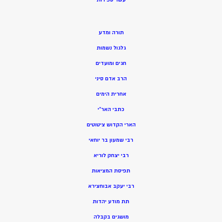
תורה ומדע
גלגול נשמות
חגים ומועדים
הרב אדם סיני
אחרית הימים
כתבי האר”י
הארי הקדוש ציטוטים
רבי שמעון בר יוחאי
רבי יצחק לוריא
תפיסת המציאות
רבי יעקב אבוחצירא
תת מודע יהדות
מושגים בקבלה