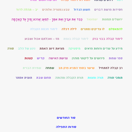
חסידות פרשת דברים
חשוון הגדול
טבע גמטריה אלוהים
יב – תהלה לדוד
ירושלים תמונות
ישמעאל
כַּבֵּד אֶת אָבִיךָ וְאֶת אִמֶּךָ - לְמַעַן יַאֲרִכוּן יָמֶיךָ עַל הָאֲדָמָה
להתאסלם
לו צדיקים נסתרים
לילה דכלה
לימוד חכמת הקבלה
לימוד קבלה בבני ברק
לימוד קבלה בצפת
מז – ואכלתם אכול ושבוע
מידע על שדים ורוחות פראים
מיסטיקה
מציאת זיווג האמת
ניגון של הלב
סורה
ספר שמות
פירושים על ליקוטי מוהרן
צניעות האישה
קדיש
קטנות
רב קבלה למתחיל
שיעור בספר התניא פרק מב
שמחה
שמירת הברית
תומכי תורה
תורה ומצוות
תורת הקבלה ומהותה
תחום שבת
תענית אסתר
סוד החודשים
סודות התפילה