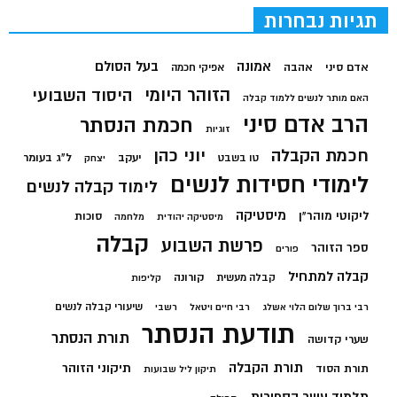
תגיות נבחרות
בעל הסולם
אמונה
אדם סיני
אהבה
אפיקי חכמה
הזוהר היומי
היסוד השבועי
האם מותר לנשים ללמוד קבלה
הרב אדם סיני
חכמת הנסתר
זוגיות
חכמת הקבלה
יוני כהן
יעקב
ל"ג בעומר
טו בשבט
יצחק
לימודי חסידות לנשים
לימוד קבלה לנשים
מיסטיקה
ליקוטי מוהר"ן
סוכות
מיסטיקה יהודית
מלחמה
קבלה
פרשת השבוע
ספר הזוהר
פורים
קבלה למתחיל
קורונה
קבלה מעשית
קליפות
שיעורי קבלה לנשים
רבי ברוך שלום הלוי אשלג
רבי חיים ויטאל
רשבי
תודעת הנסתר
תורת הנסתר
שערי קדושה
תורת הקבלה
תיקוני הזוהר
תורת הסוד
תיקון ליל שבועות