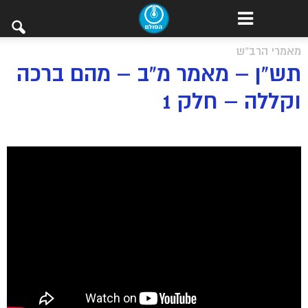
מאמרי הרב"ש
תש”ן – מאמר מ”ב – מהם ברכה
וקללה – חלק 1