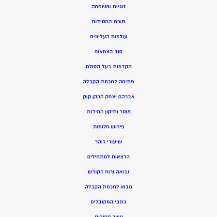
זוגיות ומשפחה
תורת החסידות
עולמות העליונים
סוד הצמצום
הקדמות בעל הסולם
פתיחה לחכמת הקבלה
אברהם יצחק הכהן קוק
מוסר ותיקון המידות
פירוש חלומות
שיעורי זוהר
הרצאות למתחילים
נבואה ורוח הקודש
מ
בוא לחכמת הקבלה
כתבי המקובלים
ע
שר ספירות