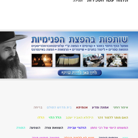
תלמוד עשר הספירות
תפילה
איפור רוחני
אמונה ומדע
אנומיתא
בית מדרש הסולם
בריחה
האם מותר ללמוד זהר
הילולא האביר יעקב
הלל הלוי
הללו
המשפט היומי של רבי נחמן
הרהורי עבירה
השוואת צורה
השפעה
התורה
ויצא
וירוסים קורונה
חטא לא ללמוד קבלה
חמישה חומשי תורה