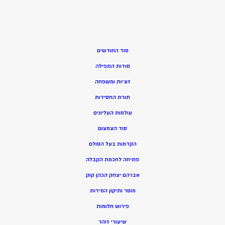
סוד החודשים
סודות התפילה
זוגיות ומשפחה
תורת החסידות
עולמות העליונים
סוד הצמצום
הקדמות בעל הסולם
פתיחה לחכמת הקבלה
אברהם יצחק הכהן קוק
מוסר ותיקון המידות
פירוש חלומות
שיעורי זוהר