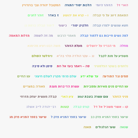
הארי זל
הזוהר היומי
הלכות יסודי התורה
המקובל יהודה צבי ברנדויין
התאמת זיווג על פי קבלה
ו – קרא את יהושע
ז באדר
זוהר לחגים
חטא שנשים ילמדו קבלה
חלקיק יסודי
כישוף
לימוד קבלה ברמת גן
למה נשים חייבות גם ללמוד קבלה
מאמרי הרבש
מה זה לשמה
מזלות התאמה
מחלה
מי הכריז על ירושלים
מעלת הזוהר
משה רבנו רעיא מהימנא
משפיע על מנת לקבל
נג – עקר הולדה תלוי בה"א
ניוזלטר הסולם
נלחמים בשקר הפלסטיני
סה – ויאמר בעז אל רות
סימן ולא סיבה
סמים נגד התודעה
עד שלא ידע
עולם פנימי מקרין לעולם חיצוני
עץ החיים
עץ החיים פנים מאירות ומסבירות
עשרת הדיברות מצגת
פאודה במצריים
פניני הזוהר
צום עשרה בטבת 2017
ציון הארי
קבלה מעשית יצחק מזרחי
קו – אשרי משכיל אל דל
קורס קבלה
קטנות
רבי יהודה לייב אשלג
שיעור בספר התניא פרק כב
שיעור בספר התניא פרק ל
שיעור בספר התניא פרק מג
שנאה
שער הגלגולים
תאנה