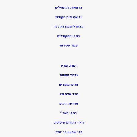
הרצאות למתחילים
נבואה ורוח הקודש
מ
בוא לחכמת הקבלה
כתבי המקובלים
ע
שר ספירות
תורה ומדע
גלגול נשמות
חגים ומועדים
הרב אדם סיני
אחרית הימים
כתבי האר”י
הארי הקדוש ציטוטים
רבי שמעון בר יוחאי