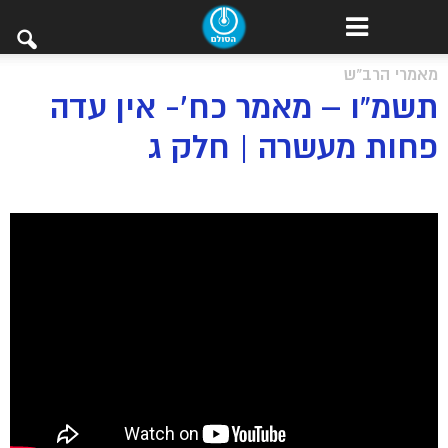
מאמרי הרב"ש
תשמ”ו – מאמר כח’- אין עדה
פחות מעשרה | חלק ג