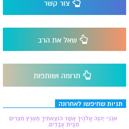
תגיות שחיפשו לאחרונה
אָנֹכִי יְהוָה אֱלֹהֶיךָ אֲשֶׁר הוֹצֵאתִיךָ מֵאֶרֶץ מִצְרַיִם
מִבֵּית עֲבָדִים.