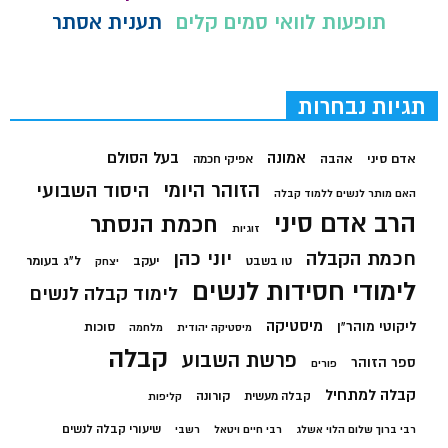
תופעות לוואי סמים קלים
תענית אסתר
תגיות נבחרות
בעל הסולם
אמונה
אדם סיני
אהבה
אפיקי חכמה
הזוהר היומי
היסוד השבועי
האם מותר לנשים ללמוד קבלה
הרב אדם סיני
חכמת הנסתר
זוגיות
חכמת הקבלה
יוני כהן
יעקב
ל"ג בעומר
טו בשבט
יצחק
לימודי חסידות לנשים
לימוד קבלה לנשים
מיסטיקה
ליקוטי מוהר"ן
סוכות
מיסטיקה יהודית
מלחמה
קבלה
פרשת השבוע
ספר הזוהר
פורים
קבלה למתחיל
קורונה
קבלה מעשית
קליפות
שיעורי קבלה לנשים
רבי ברוך שלום הלוי אשלג
רבי חיים ויטאל
רשבי