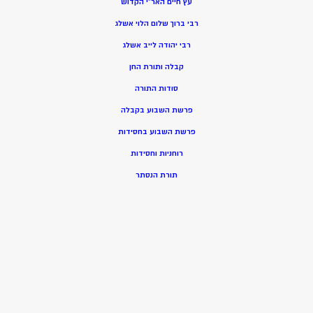
עץ חיים האר”י הקדוש
רבי ברוך שלום הלוי אשלג
רבי יהודה לייב אשלג
קבלה ותורת החן
סודות התורה
פרשת השבוע בקבלה
פרשת השבוע בחסידות
רוחניות וחסידות
תורת הנסתר