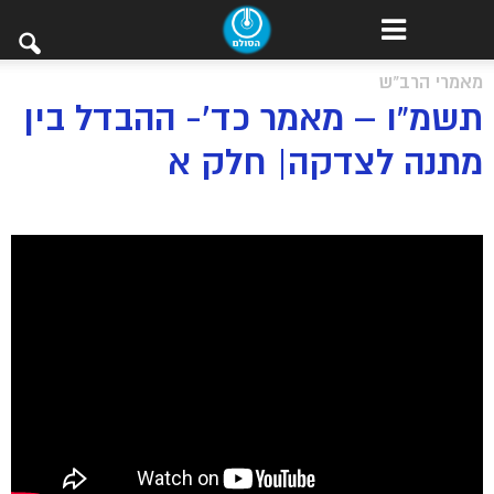
מאמרי הרב"ש
תשמ”ו – מאמר כד’- ההבדל בין
מתנה לצדקה| חלק א