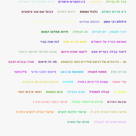
בגד זה בגידה
בחוקותיי
בין המצרים איסורים
בירת ישראל לפני ירושלים
בית מדרש הסולם
גלגול נשמות
דרגות הסולם
הבעל שם טוב ציטוטים
הילולת רבי נחמן
הכנסת אורחים
הקדמה לפנים מאירות ומסבירות
הרבי מקוצק - יום פטירתו
חג הגאולה
חירות ממלאך המוות
טארמפ הכריז על ירושלים
טופס מכירת חמץ
לוח שנה עברי
לימוד קבלה בקריית אתא
ליקוטי מוהרן פירוש
מבוא ופתיחה לתיקוני הזוהר
מג – הדבורים של הרשע מולידים נאוף בהשומע
מה זה סיאנס
מורה נבוכים רמבם
מכירת חמץ
מפתח למטרה
משמעות טו באב
סיאנס הסבר מדעי
סילבסטר
עליי תאנה
עשרת הדיברות בתורה
פרוזדור
פרשת השבוע עם פירושים
צעקת לב
קבלה למתחיל
קורס בקבלה
קיום המצוות
ראשי תיבות הארי
שבעת המינים
שידוכים ללומדי קבלה
שיעור בספר התניא פרק ז
שיעור בספר התניא פרק לו
שיעורי הלכות לנשים
שיעורי קבלה לנשים במרכז
תאוות נשים לפי הקבלה
תורתו של משיח