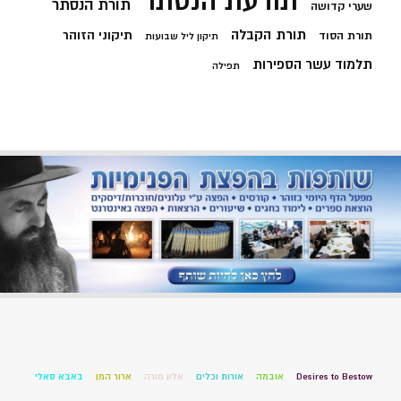
תודעת הנסתר
תורת הנסתר
שערי קדושה
תורת הקבלה
תיקוני הזוהר
תורת הסוד
תיקון ליל שבועות
תלמוד עשר הספירות
תפילה
Desires to Bestow
אובמה
אורות וכלים
אלון מורה
ארור המן
באבא סאלי