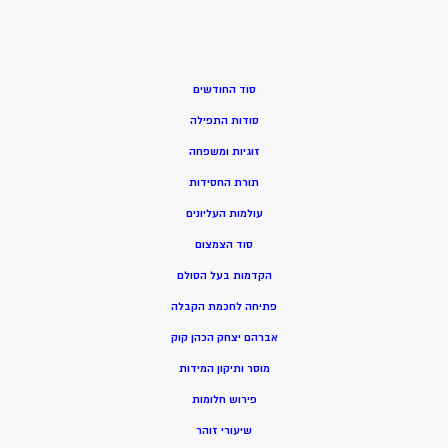
סוד החודשים
סודות התפילה
זוגיות ומשפחה
תורת החסידות
עולמות העליונים
סוד הצמצום
הקדמות בעל הסולם
פתיחה לחכמת הקבלה
אברהם יצחק הכהן קוק
מוסר ותיקון המידות
פירוש חלומות
שיעורי זוהר