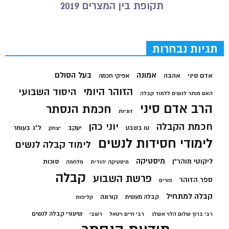
תקופת בין המצרים 2019
תגיות נבחרות
בעל הסולם
אמונה
אדם סיני
אהבה
אפיקי חכמה
הזוהר היומי
היסוד השבועי
האם מותר לנשים ללמוד קבלה
הרב אדם סיני
חכמת הנסתר
זוגיות
חכמת הקבלה
יוני כהן
יעקב
ל"ג בעומר
טו בשבט
יצחק
לימודי חסידות לנשים
לימוד קבלה לנשים
מיסטיקה
ליקוטי מוהר"ן
סוכות
מיסטיקה יהודית
מלחמה
קבלה
פרשת השבוע
ספר הזוהר
פורים
קבלה למתחיל
קורונה
קבלה מעשית
קליפות
שיעורי קבלה לנשים
רבי ברוך שלום הלוי אשלג
רבי חיים ויטאל
רשבי