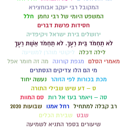
המקובל רבי יעקב אבוחצירא
המשפט היומי של רבי נחמן
חלל
חסידות פרשת דברים
ירושלים בירת ישראל ויקיפדיה
לֹא תַחְמֹד בֵּית רֵעֶךָ. לֹא תַחְמֹד אֵשֶׁת רֵעֶךָ
לילה דכלה
ליקוטי מוהרן למשיעה
מאמרי הסלם
מגפת קורונה
מה זה חומר אפל
מי הם הלו צדיקים הנסתרים
מכת בכורות לפי הזוהר
נעשה יחוד
ס – דע שיש שבילי התורה
סה – ויאמר בעז אל רות
סם המוות
רב קבלה למתחיל
רחל אמנו
שבועות 2020
שבט
שבירת הכלים
שיעורים בספר התניא לשמיעה