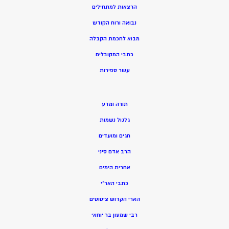
הרצאות למתחילים
נבואה ורוח הקודש
מ
בוא לחכמת הקבלה
כתבי המקובלים
ע
שר ספירות
תורה ומדע
גלגול נשמות
חגים ומועדים
הרב אדם סיני
אחרית הימים
כתבי האר”י
הארי הקדוש ציטוטים
רבי שמעון בר יוחאי