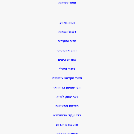
ע
שר ספירות
תורה ומדע
גלגול נשמות
חגים ומועדים
הרב אדם סיני
אחרית הימים
כתבי האר”י
הארי הקדוש ציטוטים
רבי שמעון בר יוחאי
רבי יצחק לוריא
תפיסת המציאות
רבי יעקב אבוחצירא
תת מודע יהדות
מושגים בקבלה