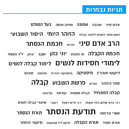
תגיות נבחרות
בעל הסולם
אמונה
אדם סיני
אהבה
אפיקי חכמה
הזוהר היומי
היסוד השבועי
האם מותר לנשים ללמוד קבלה
הרב אדם סיני
חכמת הנסתר
זוגיות
חכמת הקבלה
יוני כהן
יעקב
ל"ג בעומר
טו בשבט
יצחק
לימודי חסידות לנשים
לימוד קבלה לנשים
מיסטיקה
ליקוטי מוהר"ן
סוכות
מיסטיקה יהודית
מלחמה
קבלה
פרשת השבוע
ספר הזוהר
פורים
קבלה למתחיל
קורונה
קבלה מעשית
קליפות
שיעורי קבלה לנשים
רבי ברוך שלום הלוי אשלג
רבי חיים ויטאל
רשבי
תודעת הנסתר
תורת הנסתר
שערי קדושה
תורת הקבלה
תיקוני הזוהר
תורת הסוד
תיקון ליל שבועות