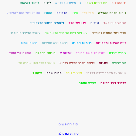
יב המזלות
יום פטירת רשבי
ל – מישרא דסכינא
לילית
לימוד בקיאות
לימוד חכמת הקבלה
מזל דלי
מירון
מלכודת
ממוכן
מקבל בעל מנת להשפיע
משמעות טו באב
נגיפים
ניגון של הלב
נלחמים בשקר הפלסטיני
ספרי בעל הסולם להורדה
ע – ויהי ביום השמיני קרא משה
עשרת הדיברות מודרני
פנים מאירות ומסבירות
פנימיות התורה
פרשת וירא חסידות
פרשת שמות
צורבא דרבנן
צורה מלובשת בחומר
צמצום א
קורונה בקבלה
קורונה לפי הסוד
רוח צפונית
שגגות
שיעור בספר התניא פרק א
שיעור בספר התניא פרק מז
שיעור על מאמר "לילה דכלה"
שיעורי זוהר
תחום שבת
תיקון ל
תלמיד בעל הסולם
תענית אסתר
סוד החודשים
סודות התפילה