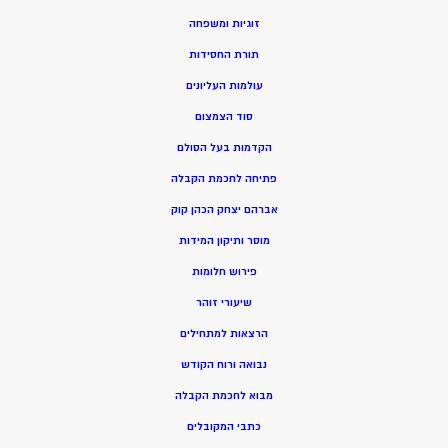
זוגיות ומשפחה
תורת החסידות
עולמות העליונים
סוד הצמצום
הקדמות בעל הסולם
פתיחה לחכמת הקבלה
אברהם יצחק הכהן קוק
מוסר ותיקון המידות
פירוש חלומות
שיעורי זוהר
הרצאות למתחילים
נבואה ורוח הקודש
מ
בוא לחכמת הקבלה
כתבי המקובלים