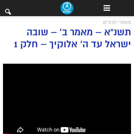
מאמרי הרב"ש
תשנ”א – מאמר ב’ – שובה
ישראל עד ה’ אלוקיך – חלק 1