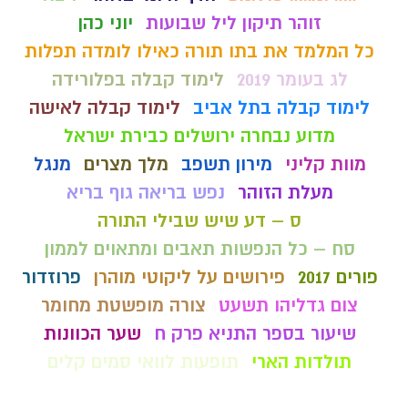
זוהר תיקון ליל שבועות
יוני כהן
כל המלמד את בתו תורה כאילו לומדה תפלות
לג בעומר 2019
לימוד קבלה בפלורידה
לימוד קבלה בתל אביב
לימוד קבלה לאישה
מדוע נבחרה ירושלים כבירת ישראל
מוות קליני
מירון תשפב
מלך מצרים
מנגל
מעלת הזוהר
נפש בריאה גוף בריא
ס – דע שיש שבילי התורה
סח – כל הנפשות תאבים ומתאוים לממון
פורים 2017
פירושים על ליקוטי מוהרן
פרוזדור
צום גדליהו תשעט
צורה מופשטת מחומר
שיעור בספר התניא פרק ח
שער הכוונות
תולדות הארי
תופעות לוואי סמים קלים