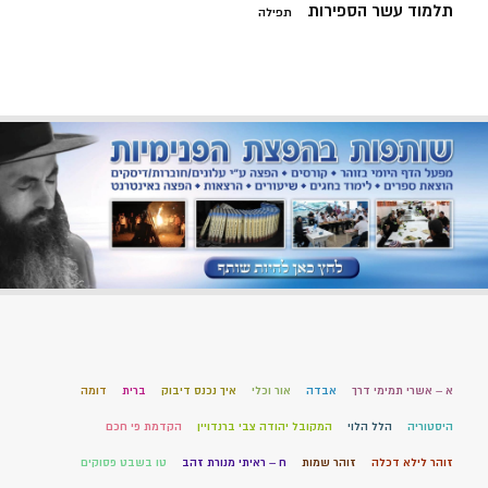
תלמוד עשר הספירות
תפילה
א – אשרי תמימי דרך
אבדה
אור וכלי
איך נכנס דיבוק
ברית
דומה
היסטוריה
הלל הלוי
המקובל יהודה צבי ברנדויין
הקדמת פי חכם
זוהר לילא דכלה
זוהר שמות
ח – ראיתי מנורת זהב
טו בשבט פסוקים