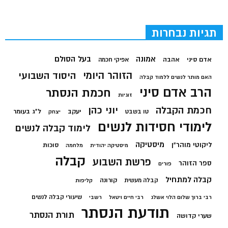
תגיות נבחרות
בעל הסולם
אמונה
אדם סיני
אהבה
אפיקי חכמה
הזוהר היומי
היסוד השבועי
האם מותר לנשים ללמוד קבלה
הרב אדם סיני
חכמת הנסתר
זוגיות
חכמת הקבלה
יוני כהן
יעקב
ל"ג בעומר
טו בשבט
יצחק
לימודי חסידות לנשים
לימוד קבלה לנשים
מיסטיקה
ליקוטי מוהר"ן
סוכות
מיסטיקה יהודית
מלחמה
קבלה
פרשת השבוע
ספר הזוהר
פורים
קבלה למתחיל
קורונה
קבלה מעשית
קליפות
שיעורי קבלה לנשים
רבי ברוך שלום הלוי אשלג
רבי חיים ויטאל
רשבי
תודעת הנסתר
תורת הנסתר
שערי קדושה