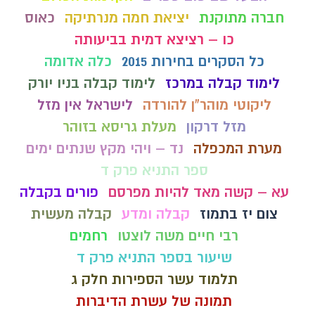
חברה מתוקנת
יציאת חמה מנרתיקה
כאוס
כו – רציצא דמית בביעותה
כל הסקרים בחירות 2015
כלה אדומה
לימוד קבלה במרכז
לימוד קבלה בניו יורק
ליקוטי מוהר"ן להורדה
לישראל אין מזל
מזל דרקון
מעלת גריסא בזוהר
מערת המכפלה
נד – ויהי מקץ שנתים ימים
ספר התניא פרק ד
עא – קשה מאד להיות מפרסם
פורים בקבלה
צום יז בתמוז
קבלה ומדע
קבלה מעשית
רבי חיים משה לוצטו
רחמים
שיעור בספר התניא פרק ד
תלמוד עשר הספירות חלק ג
תמונה של עשרת הדיברות