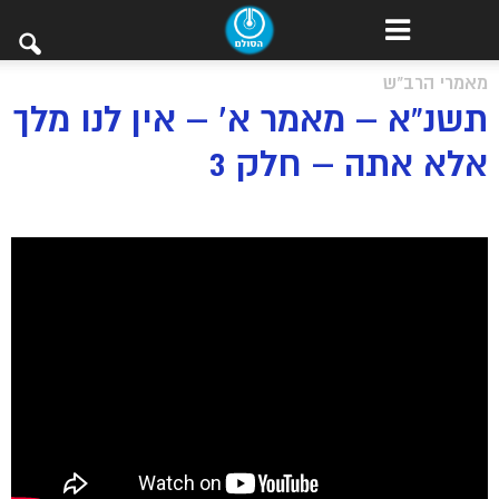
מאמרי הרב"ש
תשנ”א – מאמר א’ – אין לנו מלך
אלא אתה – חלק 3