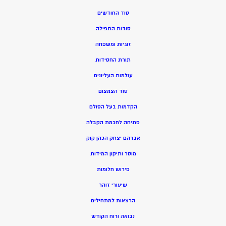
סוד החודשים
סודות התפילה
זוגיות ומשפחה
תורת החסידות
עולמות העליונים
סוד הצמצום
הקדמות בעל הסולם
פתיחה לחכמת הקבלה
אברהם יצחק הכהן קוק
מוסר ותיקון המידות
פירוש חלומות
שיעורי זוהר
הרצאות למתחילים
נבואה ורוח הקודש