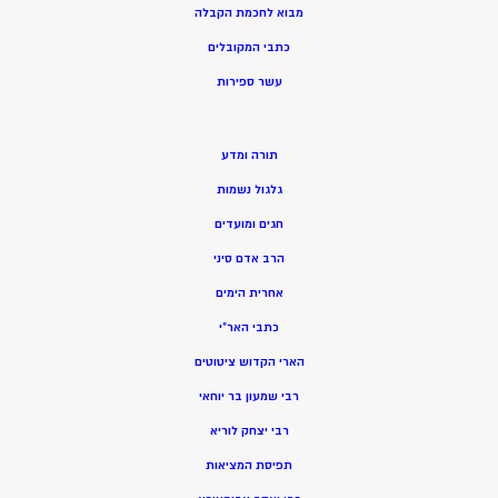
מ
בוא לחכמת הקבלה
כתבי המקובלים
ע
שר ספירות
תורה ומדע
גלגול נשמות
חגים ומועדים
הרב אדם סיני
אחרית הימים
כתבי האר”י
הארי הקדוש ציטוטים
רבי שמעון בר יוחאי
רבי יצחק לוריא
תפיסת המציאות