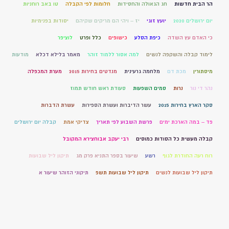
הר הבית חדשות
חג הגאולה והחסידות
חלומות לפי הקבלה
טו באב רוחניות
יום ירושלים 2020
יועץ זוגי
יז – ויהי הם מריקים שקיהם
יסודות בפנימיות
כי האדם עץ השדה
כיפת הסלע
כישופים
כלל ופרט
לוציפר
לימוד קבלה והשקפה לנשים
למה אסור ללמוד זוהר
מאמר בלילא דכלא
מודעות
מיסתורין
מכת דם
מלחמה גרעינית
מנדטים בחירות 2015
מערת המכפלה
נהר די נור
נרות
סמים השפעות
סעודת ראש חודש תמוז
סקר הארץ בחירות 2015
עשר הדיברות ועשרת הספירות
עשרת הדברות
פד – במה הארכת ימים
פרשת השבוע לפי תאריך
צדיקי אמת
קבלה יום ירושלים
קבלה מעשית כל הסודות כמוסים
רבי יעקב אבוחצירא המקובל
רוח רעה החודרת לגוף
רשע
שיעור בספר התניא פרק מג
תיקון ליל שבועות
תיקון ליל שבועות לנשים
תיקון ליל שבועות תשפ
תיקוני הזוהר שיעור א