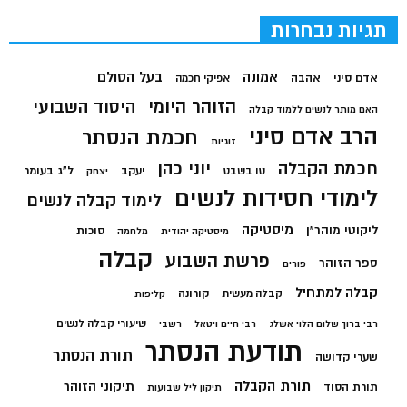
תגיות נבחרות
בעל הסולם
אמונה
אדם סיני
אהבה
אפיקי חכמה
הזוהר היומי
היסוד השבועי
האם מותר לנשים ללמוד קבלה
הרב אדם סיני
חכמת הנסתר
זוגיות
חכמת הקבלה
יוני כהן
יעקב
ל"ג בעומר
טו בשבט
יצחק
לימודי חסידות לנשים
לימוד קבלה לנשים
מיסטיקה
ליקוטי מוהר"ן
סוכות
מיסטיקה יהודית
מלחמה
קבלה
פרשת השבוע
ספר הזוהר
פורים
קבלה למתחיל
קורונה
קבלה מעשית
קליפות
שיעורי קבלה לנשים
רבי ברוך שלום הלוי אשלג
רבי חיים ויטאל
רשבי
תודעת הנסתר
תורת הנסתר
שערי קדושה
תורת הקבלה
תיקוני הזוהר
תורת הסוד
תיקון ליל שבועות