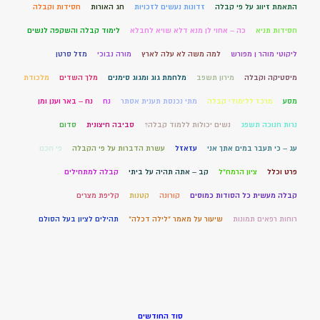
התאמת זיווג על פי קבלה
זדונות נעשים לזכויות
חג האורות
חסידות וקבלה
חסידות תניא
כה – אחוי לן מנא דלא שויא לחבלא
לימוד קבלה והשקפה לנשים
ליקוטי מוהר ן מפורש
למה משה לא עלה לארץ
מורה נבוכי
מזל סרטן
מיסטיקה וקבלה
מירון תשפב
מלחמת גוג ומגוג סימנים
מלך השדים
מלכודת
מסע
מרכז ללימודי קבלה
מתי נכנסת תענית אסתר
נח
נח – באר וענן ומן
נרות חנוכה תשפג
נשים יכולות ללמוד קבלה?
סביבה חיצונית
סדום
עג – כי תעבר במים אתך אני
עזאזל
עשרת הדברות על פי הקבלה
פי חכם
פרט וכלל
ציון הרמח"ל
קב – אתה תהיה על ביתי
קבלה למתחילים
קבלה מעשית כל הסודות כמוסים
קורונה
קטנות
קליפת מצרים
רוחות רפאים תמונות
שיעור על מאמר "לילה דכלה"
תהילים לציון בעל הסולם
סוד החודשים