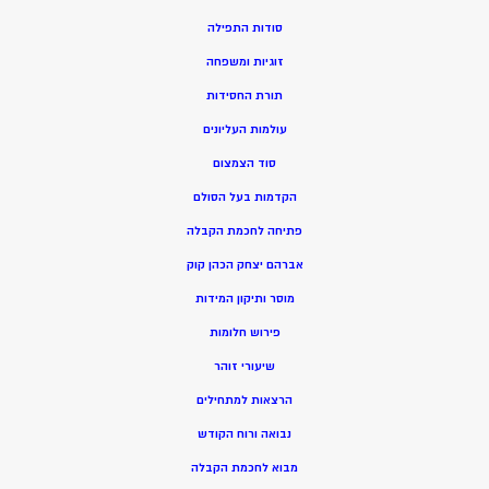
סודות התפילה
זוגיות ומשפחה
תורת החסידות
עולמות העליונים
סוד הצמצום
הקדמות בעל הסולם
פתיחה לחכמת הקבלה
אברהם יצחק הכהן קוק
מוסר ותיקון המידות
פירוש חלומות
שיעורי זוהר
הרצאות למתחילים
נבואה ורוח הקודש
מ
בוא לחכמת הקבלה