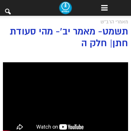
מאמרי הרב"ש
תשמט- מאמר יב’- מהי סעודת
חתן| חלק ה