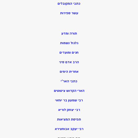
כתבי המקובלים
ע
שר ספירות
תורה ומדע
גלגול נשמות
חגים ומועדים
הרב אדם סיני
אחרית הימים
כתבי האר”י
הארי הקדוש ציטוטים
רבי שמעון בר יוחאי
רבי יצחק לוריא
תפיסת המציאות
רבי יעקב אבוחצירא