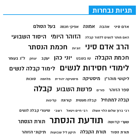
תגיות נבחרות
בעל הסולם
אמונה
אדם סיני
אהבה
אפיקי חכמה
הזוהר היומי
היסוד השבועי
האם מותר לנשים ללמוד קבלה
הרב אדם סיני
חכמת הנסתר
זוגיות
חכמת הקבלה
יוני כהן
יעקב
ל"ג בעומר
טו בשבט
יצחק
לימודי חסידות לנשים
לימוד קבלה לנשים
מיסטיקה
ליקוטי מוהר"ן
סוכות
מיסטיקה יהודית
מלחמה
קבלה
פרשת השבוע
ספר הזוהר
פורים
קבלה למתחיל
קורונה
קבלה מעשית
קליפות
שיעורי קבלה לנשים
רבי ברוך שלום הלוי אשלג
רבי חיים ויטאל
רשבי
תודעת הנסתר
תורת הנסתר
שערי קדושה
תורת הקבלה
תיקוני הזוהר
תורת הסוד
תיקון ליל שבועות