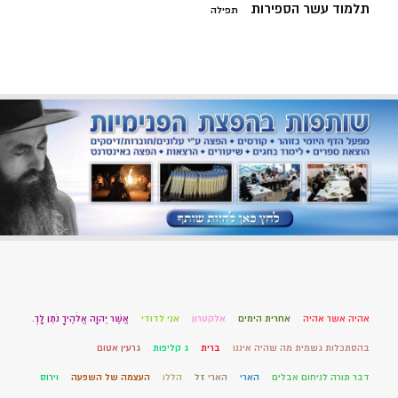
תלמוד עשר הספירות
תפילה
אהיה אשר אהיה
אחרית הימים
אלקטרון
אני לדודי
אֲשֶׁר יְהוָה אֱלֹהֶיךָ נֹתֵן לָךְ.
בהסתכלות גשמית מה שהיה איננו
ברית
ג קליפות
גרעין אטום
דבר תורה לניחום אבלים
הארי
הארי זל
הללו
העצמה של השפעה
וירוס