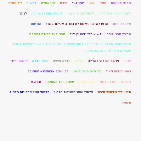
חברה מתוקנת
חסד
יאוש
יועץ זוגי
כרפס
להתאסלם
לחשים
ליל הסדר
לימוד קבלה בפלורידה
לימודי קבלה בצפון
ליקוטי מוהרן לשמיעה
לך לך
מאמר החרות
מדוע לאדם הראשון לא הותרה אכילת בשר?
מודעות
מכירת ספרי זוהר
נז – אימתי יבוא בן דוד
ספרי בעל הסולם להורדה
עדיף לחפש את הודאי גם אם לא בטוח שהוא אפשרי להשגה מאשר להישאר במקום
שבאופן ודאי לא תושג בו האמת
פנחס
פרשת השבוע בקבלה
קבלה
קבלה ונשים
קורס קבלה
קישוטי כלה
ראשי תיבות הארי
רבי חיים משה לוצטו
רבי יעקב אבוחצירא המקובל
רוח רעה החודרת לגוף
שירת הרבש
שער היחוד והאמונה
תורה א
תיקון ליל שבועות סיפור
תלמוד עשר הספירות חלק ג
תלמוד עשר הספירות חלק ז
תשוקה