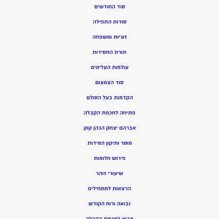
סוד החודשים
סודות התפילה
זוגיות ומשפחה
תורת החסידות
עולמות העליונים
סוד הצמצום
הקדמות בעל הסולם
פתיחה לחכמת הקבלה
אברהם יצחק הכהן קוק
מוסר ותיקון המידות
פירוש חלומות
שיעורי זוהר
הרצאות למתחילים
נבואה ורוח הקודש
מ
בוא לחכמת הקבלה