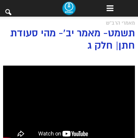
מאמרי הרב"ש
תשמט- מאמר יב’- מהי סעודת
חתן| חלק ג