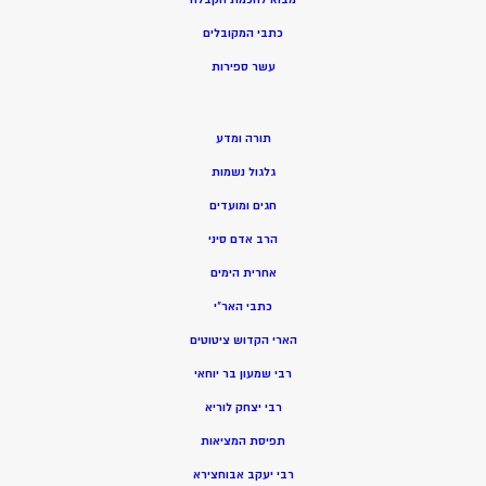
כתבי המקובלים
ע
שר ספירות
תורה ומדע
גלגול נשמות
חגים ומועדים
הרב אדם סיני
אחרית הימים
כתבי האר”י
הארי הקדוש ציטוטים
רבי שמעון בר יוחאי
רבי יצחק לוריא
תפיסת המציאות
רבי יעקב אבוחצירא