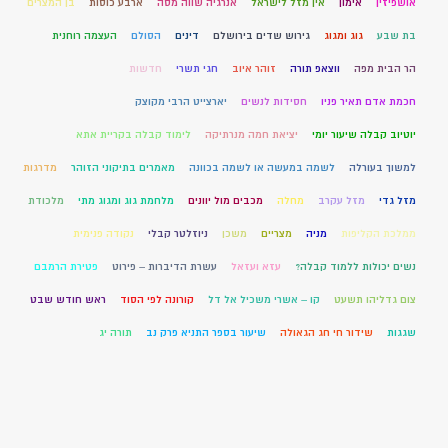
אושפיזין
אימון
אין מזל לישראל
אנרגיה שווה מסה
ארבע כוסות
בן המצרים
בת שבע
גוג ומגוג
גירוש שדים בירושלם
דינים
הסולם
העצמה רוחנית
הר הבית מפה
ווצאפ תורה
זוהר איוב
חגי תשרי
חדשות
חכמת אדם תאיר פניו
חסידות לנשים
יארצייט הרבי מקוצק
יוטיוב קבלה שיעור יומי
יציאת חמה מנרתיקה
לימוד קבלה בקריית אתא
למשוך בעורלה
לשמה במעשה או לשמה בכוונה
מאמרים בתיקוני הזוהר
מדרגות
מזל גדי
מזל עקרב
מחלה
מכבים מול יוונים
מלחמת גוג ומגוג מתי
מלכודת
ממלכת הקליפות
מניה
מצריים
משכן
ניוזלטר קבלי
נקודה פנימית
נשים יכולות ללמוד קבלה?
עזא ועזאל
עשרת הדיברות – פירוט
פטירת הרמבם
צום גדליהו תשעט
קו – אשרי משכיל אל דל
קורונה לפי הסוד
ראש חודש שבט
שגגות
שידור חי חג הגאולה
שיעור בספר התניא פרק נב
תורה יג