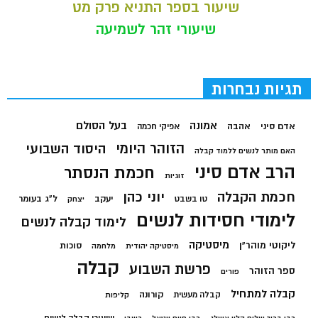
שיעור בספר התניא פרק מט
שיעורי זהר לשמיעה
תגיות נבחרות
בעל הסולם
אמונה
אדם סיני
אהבה
אפיקי חכמה
הזוהר היומי
היסוד השבועי
האם מותר לנשים ללמוד קבלה
הרב אדם סיני
חכמת הנסתר
זוגיות
חכמת הקבלה
יוני כהן
יעקב
ל"ג בעומר
טו בשבט
יצחק
לימודי חסידות לנשים
לימוד קבלה לנשים
מיסטיקה
ליקוטי מוהר"ן
סוכות
מיסטיקה יהודית
מלחמה
קבלה
פרשת השבוע
ספר הזוהר
פורים
קבלה למתחיל
קורונה
קבלה מעשית
קליפות