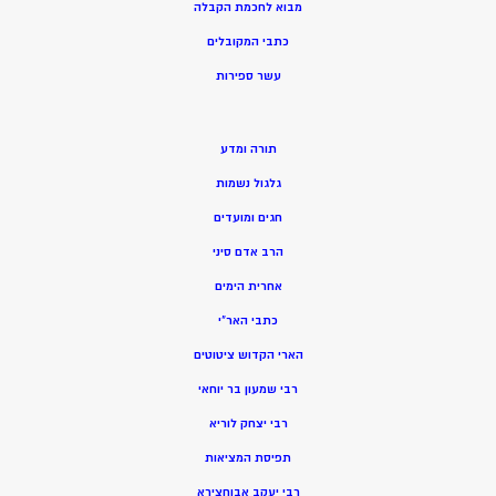
מ
בוא לחכמת הקבלה
כתבי המקובלים
ע
שר ספירות
תורה ומדע
גלגול נשמות
חגים ומועדים
הרב אדם סיני
אחרית הימים
כתבי האר”י
הארי הקדוש ציטוטים
רבי שמעון בר יוחאי
רבי יצחק לוריא
תפיסת המציאות
רבי יעקב אבוחצירא