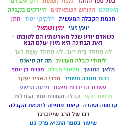
בעל ספר הזוהר
גלגול נשמות
דתן ואבירם
האיסלם
הלוחש לשמאלנים
חיידקים בקבלה
חכמת הקבלה המעשית
חלקיקי יסוד
חתן
יועץ זוגי
ימין ושמאל
כשאדם יודע שכל מאורעותיו הם לטובתו -
זאת הבחינה היא מעין עולם הבא
לֹא תַחְמֹד בֵּית רֵעֶךָ. לֹא תַחְמֹד אֵשֶׁת רֵעֶךָ
לימודי קבלה מעשית
מה זה סיאנס
מלאך החושך
מלאכי חבלה
משיח בן יוסף
נרות חנוכה תשפד
ספרי האביר יעקב
עשרת הדיברות מצגת
פרעה הרשע
פרשת חקת
קבלה מעשית ספר הגורלות
קדושה וטהרה
קיצור פתיחה לחכמת הקבלה
רבו של הרב שיינברגר
שיעור בספר התניא פרק כט