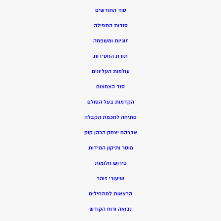
סוד החודשים
סודות התפילה
זוגיות ומשפחה
תורת החסידות
עולמות העליונים
סוד הצמצום
הקדמות בעל הסולם
פתיחה לחכמת הקבלה
אברהם יצחק הכהן קוק
מוסר ותיקון המידות
פירוש חלומות
שיעורי זוהר
הרצאות למתחילים
נבואה ורוח הקודש