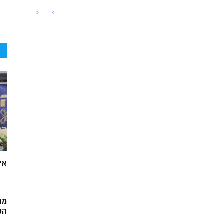
ה
אי
מג
הק