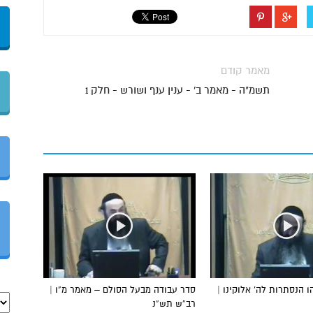
מאמר קודם
תשמ"ה - מאמר ב' - ענין ענף ושורש - חלק 1
 הנסתרות לה’ אלוקינו |
סדר עבודה מבעל הסולם – מאמר מ”ו |
רב”ש תש”נ