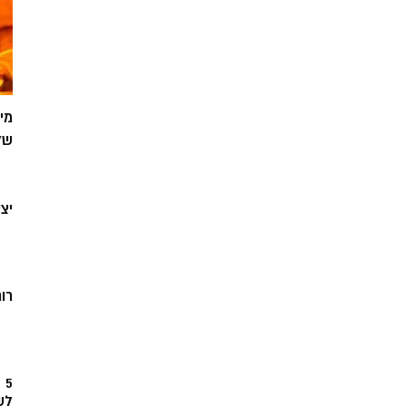
מי
של
יצ
רוח
5
לש