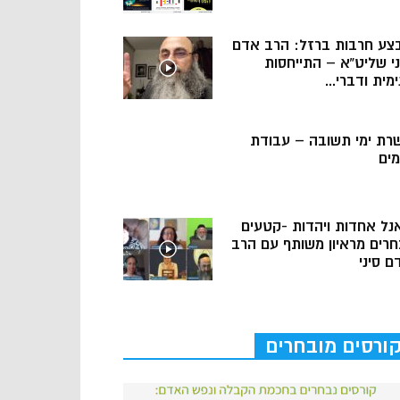
צע חרבות ברזל: הרב אדם
ני שליט”א – התייחסות
מית ודברי...
רת ימי תשובה – עבודת
מים
נל אחדות ויהדות -קטעים
חרים מראיון משותף עם הרב
ם סיני
ורסים מובחרים