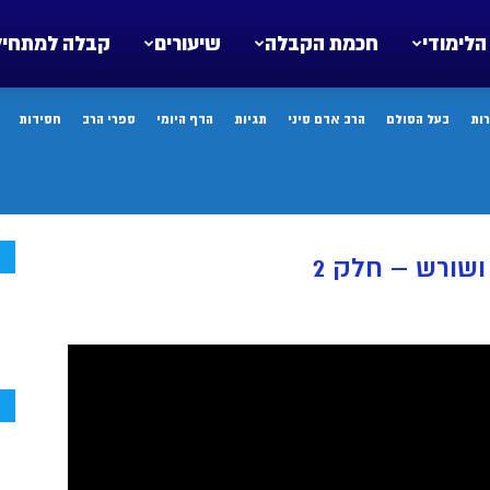
הלימודי
חכמת הקבלה
שיעורים
קבלה למתחיל
ות
בעל הסולם
הרב אדם סיני
תגיות
הדף היומי
ספרי הרב
חסידות
ח
ושורש – חלק 2
ח