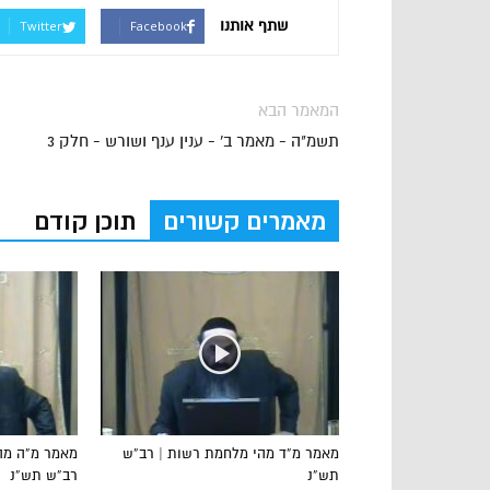
שתף אותנו
Twitter
Facebook
המאמר הבא
תשמ"ה - מאמר ב' - ענין ענף ושורש - חלק 3
מאמרים קשורים
תוכן קודם
מאמר מ”ד מהי מלחמת רשות | רב”ש
מאמר מ”ה מהו
תש”נ
רב”ש תש”נ