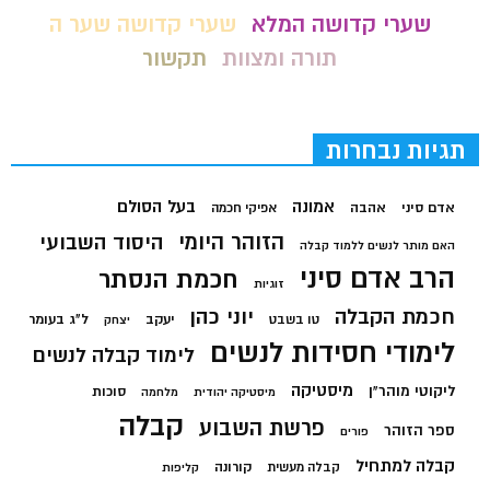
שערי קדושה המלא
שערי קדושה שער ה
תורה ומצוות
תקשור
תגיות נבחרות
בעל הסולם
אמונה
אדם סיני
אהבה
אפיקי חכמה
הזוהר היומי
היסוד השבועי
האם מותר לנשים ללמוד קבלה
הרב אדם סיני
חכמת הנסתר
זוגיות
חכמת הקבלה
יוני כהן
יעקב
ל"ג בעומר
טו בשבט
יצחק
לימודי חסידות לנשים
לימוד קבלה לנשים
מיסטיקה
ליקוטי מוהר"ן
סוכות
מיסטיקה יהודית
מלחמה
קבלה
פרשת השבוע
ספר הזוהר
פורים
קבלה למתחיל
קורונה
קבלה מעשית
קליפות