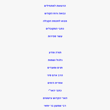
הרצאות למתחילים
נבואה ורוח הקודש
מ
בוא לחכמת הקבלה
כתבי המקובלים
ע
שר ספירות
תורה ומדע
גלגול נשמות
חגים ומועדים
הרב אדם סיני
אחרית הימים
כתבי האר”י
הארי הקדוש ציטוטים
רבי שמעון בר יוחאי