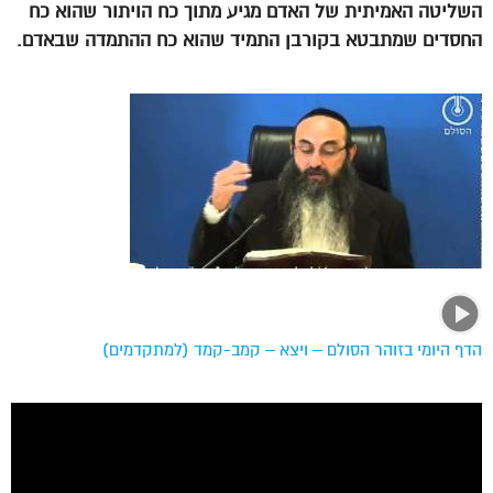
השליטה האמיתית של האדם מגיע מתוך כח הויתור שהוא כח
החסדים שמתבטא בקורבן התמיד שהוא כח ההתמדה שבאדם.
הדף היומי בזוהר הסולם – ויצא – קמב-קמד (למתקדמים)