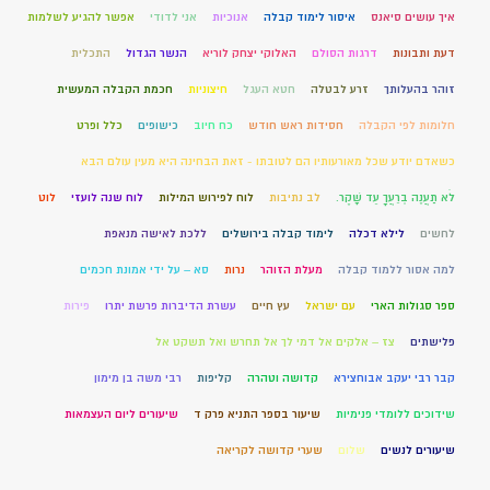
איך עושים סיאנס
איסור לימוד קבלה
אנוכיות
אני לדודי
אפשר להגיע לשלמות
דעת ותבונות
דרגות הסולם
האלוקי יצחק לוריא
הנשר הגדול
התכלית
זוהר בהעלותך
זרע לבטלה
חטא העגל
חיצוניות
חכמת הקבלה המעשית
חלומות לפי הקבלה
חסידות ראש חודש
כח חיוב
כישופים
כלל ופרט
כשאדם יודע שכל מאורעותיו הם לטובתו - זאת הבחינה היא מעין עולם הבא
לֹא תַעֲנֶה בְרֵעֲךָ עֵד שָׁקֶר.
לב נתיבות
לוח לפירוש המילות
לוח שנה לועזי
לוט
לחשים
לילא דכלה
לימוד קבלה בירושלים
ללכת לאישה מנאפת
למה אסור ללמוד קבלה
מעלת הזוהר
נרות
סא – על ידי אמונת חכמים
ספר סגולות הארי
עם ישראל
עץ חיים
עשרת הדיברות פרשת יתרו
פירות
פלישתים
צז – אלקים אל דמי לך אל תחרש ואל תשקט אל
קבר רבי יעקב אבוחצירא
קדושה וטהרה
קליפות
רבי משה בן מימון
שידוכים ללומדי פנימיות
שיעור בספר התניא פרק ד
שיעורים ליום העצמאות
שיעורים לנשים
שלום
שערי קדושה לקריאה