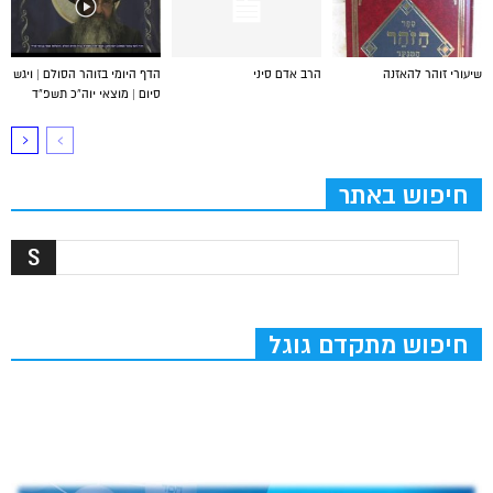
שיעורי זוהר להאזנה
הרב אדם סיני
הדף היומי בזוהר הסולם | ויגש
סיום | מוצאי יוה”כ תשפ”ד
חיפוש באתר
חיפוש מתקדם גוגל