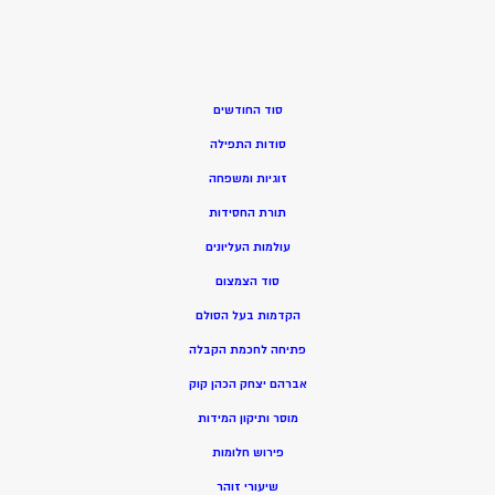
סוד החודשים
סודות התפילה
זוגיות ומשפחה
תורת החסידות
עולמות העליונים
סוד הצמצום
הקדמות בעל הסולם
פתיחה לחכמת הקבלה
אברהם יצחק הכהן קוק
מוסר ותיקון המידות
פירוש חלומות
שיעורי זוהר