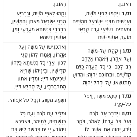
רְאוּבֵן.
רְאוּבֵן.
טז,ב
וַיָּקֻמוּ לִפְנֵי מֹשֶׁה,
וְקָמוּ לְאַפֵּי מֹשֶׁה, וְגֻבְרַיָּא
וַאֲנָשִׁים מִבְּנֵי-יִשְׂרָאֵל חֲמִשִּׁים
מִבְּנֵי יִשְׂרָאֵל מָאתַן וְחַמְשִׁין,
וּמָאתָיִם, נְשִׂיאֵי עֵדָה קְרִאֵי
רַבְרְבֵי כְּנִשְׁתָּא מְעָרְעֵי זְמָן,
מוֹעֵד, אַנְשֵׁי-שֵׁם.
אֲנָשִׁין דִּשְׁמָא.
וְאִתְכְּנִישׁוּ עַל מֹשֶׁה וְעַל
טז,ג
וַיִּקָּהֲלוּ עַל-מֹשֶׁה
אַהֲרוֹן, וַאֲמַרוּ לְהוֹן סַגִּי
וְעַל-אַהֲרֹן, וַיֹּאמְרוּ אֲלֵהֶם
לְכוֹן–אֲרֵי כָּל כְּנִשְׁתָּא כֻּלְּהוֹן
רַב-לָכֶם–כִּי כָל-הָעֵדָה כֻּלָּם
קַדִּישִׁין, וּבֵינֵיהוֹן שָׁרְיָא
קְדֹשִׁים, וּבְתוֹכָם יְהוָה; וּמַדּוּעַ
שְׁכִינְתָא דַּייָ; וּמָדֵין אַתּוּן
תִּתְנַשְּׂאוּ, עַל-קְהַל יְהוָה.
מִתְרַבְרְבִין, עַל קְהָלָא דַּייָ.
טז,ד
וַיִּשְׁמַע מֹשֶׁה, וַיִּפֹּל
וּשְׁמַע מֹשֶׁה, וּנְפַל עַל אַפּוֹהִי.
עַל-פָּנָיו.
טז,ה
וַיְדַבֵּר אֶל-קֹרַח
וּמַלֵּיל עִם קֹרַח וְעִם כָּל
וְאֶל-כָּל-עֲדָתוֹ, לֵאמֹר, בֹּקֶר
כְּנִשְׁתֵּיהּ, לְמֵימַר, בְּצַפְרָא
וְיֹדַע יְהוָה אֶת-אֲשֶׁר-לוֹ
וִיהוֹדַע יְיָ יָת דְּכָשַׁר לֵיהּ וְיָת