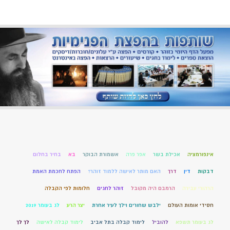
אינפורמציה
אכילת בשר
אפר פרה
אשמורת הבוקר
בא
בחיר בחלום
דבקות
דין
דרך
האם מותר לאישה ללמוד זוהר?
הפתח לחכמת האמת
הרהורי עבירה
הרמבם היה מקובל
זוהר לחגים
חלומות לפי הקבלה
חסידי אומות העולם
ילבש שחורים וילך לעיר אחרת
יצר הרע
לג בעומר 2019
לג בעומר תשפא
להוביל
לימוד קבלה בתל אביב
לימוד קבלה לאישה
לך לך