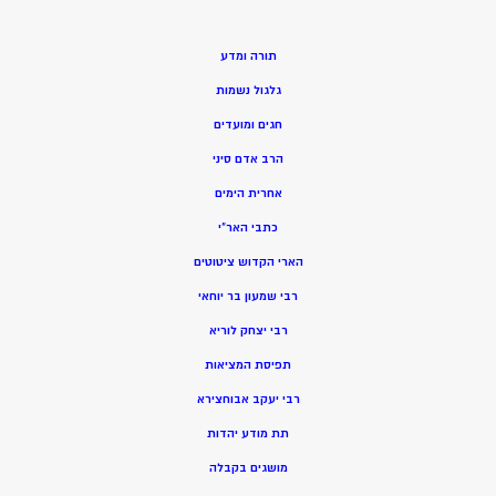
תורה ומדע
גלגול נשמות
חגים ומועדים
הרב אדם סיני
אחרית הימים
כתבי האר”י
הארי הקדוש ציטוטים
רבי שמעון בר יוחאי
רבי יצחק לוריא
תפיסת המציאות
רבי יעקב אבוחצירא
תת מודע יהדות
מושגים בקבלה