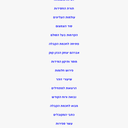
תורת החסידות
עולמות העליונים
סוד הצמצום
הקדמות בעל הסולם
פתיחה לחכמת הקבלה
אברהם יצחק הכהן קוק
מוסר ותיקון המידות
פירוש חלומות
שיעורי זוהר
הרצאות למתחילים
נבואה ורוח הקודש
מ
בוא לחכמת הקבלה
כתבי המקובלים
ע
שר ספירות