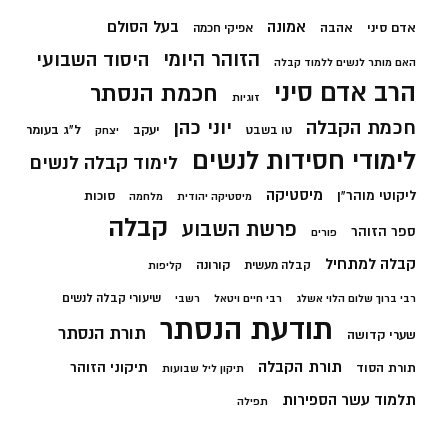
בעל הסולם
אמונה
אדם סיני
אהבה
אפיקי חכמה
הזוהר היומי
היסוד השבועי
האם מותר לנשים ללמוד קבלה
הרב אדם סיני
חכמת הנסתר
זוגיות
חכמת הקבלה
יוני כהן
יעקב
ל"ג בעומר
טו בשבט
יצחק
לימודי חסידות לנשים
לימוד קבלה לנשים
מיסטיקה
ליקוטי מוהר"ן
סוכות
מיסטיקה יהודית
מלחמה
קבלה
פרשת השבוע
ספר הזוהר
פורים
קבלה למתחיל
קורונה
קבלה מעשית
קליפות
שיעורי קבלה לנשים
רבי ברוך שלום הלוי אשלג
רבי חיים ויטאל
רשבי
תודעת הנסתר
תורת הנסתר
שערי קדושה
תורת הקבלה
תיקוני הזוהר
תורת הסוד
תיקון ליל שבועות
תלמוד עשר הספירות
תפילה