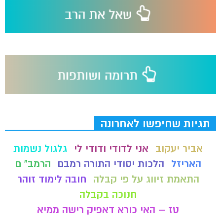
תגיות שחיפשו לאחרונה
אביר יעקוב
אני לדודי ודודי לי
גלגול נשמות
האריזל
הלכות יסודי התורה רמבם
הרמב" ם
התאמת זיווג על פי קבלה
חובה לימוד זוהר
חנוכה בקבלה
טז – האי כורא דאפיק רישה ממיא