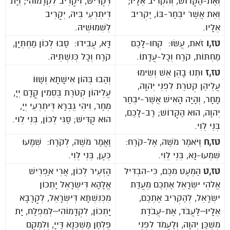
וְאֶת-הַקָּדוֹשׁ, וְהִקְרִיב אֵלָיו;
דְּקַדִּישׁ, וִיקָרֵיב לִקְדָמוֹהִי; וְיָת
וְאֵת אֲשֶׁר יִבְחַר-בּוֹ, יַקְרִיב
דְּיִתְרְעֵי בֵּיהּ, יְקָרֵיב
אֵלָיו.
לְשִׁמּוּשֵׁיהּ.
טז,ו
זֹאת, עֲשׂוּ: קְחוּ-לָכֶם
דָּא, עֲבִידוּ: סַבוּ לְכוֹן מַחְתְּיָן,
מַחְתּוֹת, קֹרַח וְכָל-עֲדָתוֹ.
קֹרַח וְכָל כְּנִשְׁתֵּיהּ.
טז,ז
וּתְנוּ בָהֵן אֵשׁ וְשִׂימוּ
וְהַבוּ בְּהוֹן אִישָׁתָא וְשַׁוּוֹ
עֲלֵיהֶן קְטֹרֶת לִפְנֵי יְהוָה,
עֲלֵיהוֹן קְטֹרֶת בֻּסְמִין קֳדָם יְיָ,
מָחָר, וְהָיָה הָאִישׁ אֲשֶׁר-יִבְחַר
מְחַר, וִיהֵי גֻּבְרָא דְּיִתְרְעֵי יְיָ,
יְהוָה, הוּא הַקָּדוֹשׁ; רַב-לָכֶם,
הוּא קַדִּישׁ; סַגִּי לְכוֹן, בְּנֵי לֵוִי.
בְּנֵי לֵוִי.
טז,ח
וַיֹּאמֶר מֹשֶׁה, אֶל-קֹרַח:
וַאֲמַר מֹשֶׁה, לְקֹרַח: שְׁמַעוּ
שִׁמְעוּ-נָא, בְּנֵי לֵוִי.
כְּעַן, בְּנֵי לֵוִי.
טז,ט
הַמְעַט מִכֶּם, כִּי-הִבְדִּיל
הַזְעֵיר לְכוֹן, אֲרֵי אַפְרֵישׁ
אֱלֹהֵי יִשְׂרָאֵל אֶתְכֶם מֵעֲדַת
אֱלָהָא דְּיִשְׂרָאֵל יָתְכוֹן
יִשְׂרָאֵל, לְהַקְרִיב אֶתְכֶם,
מִכְּנִשְׁתָּא דְּיִשְׂרָאֵל, לְקָרָבָא
אֵלָיו–לַעֲבֹד, אֶת-עֲבֹדַת
יָתְכוֹן, לִקְדָמוֹהִי–לְמִפְלַח, יָת
מִשְׁכַּן יְהוָה, וְלַעֲמֹד לִפְנֵי
פֻּלְחַן מַשְׁכְּנָא דַּייָ, וְלִמְקָם