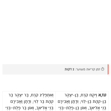
⏱️ זמן קריאה משוער:
2 דקות
טז,א
וַיִּקַּח קֹרַח, בֶּן-יִצְהָר
וְאִתְפְּלֵיג קֹרַח, בַּר יִצְהָר בַּר
בֶּן-קְהָת בֶּן-לֵוִי; וְדָתָן וַאֲבִירָם
קְהָת בַּר לֵוִי; וְדָתָן וַאֲבִירָם
בְּנֵי אֱלִיאָב, וְאוֹן בֶּן-פֶּלֶת–בְּנֵי
בְּנֵי אֱלִיאָב, וְאוֹן בַּר פֶּלֶת–בְּנֵי