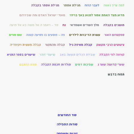
למה צריך גאווה
לעבר הרוח
מגילת אסתר
מגילת אסתר בקבלה
מדוע מצד האמת אסור לפגוע באף בריה?
מועדי ישראל האדם ומה שביניהם
מושגים בקבלה
מלך השדים אשמדאי
נח
סד – ויאמר ה אל משה בא אל פרעה
ספקטרום האור
עשרת הדיברות לילדים
פה – פוסעים בו פסיעה קטנה
צום פורים
ציטוטים הרבי מקוצק
קבלה מאיזה גיל
קבלה מהמקור
קבלה מעשית ויקיפדיה
קורונה לפי הקבלה
שבירת הכלים תשעה באב
שיעורי זוהר
שיעורים בספר התניא
שערי קדושה שער ג
שפיכות דמים
תולדות חכמת הקבלה
תורת הרמבם
תפוח בדבש
סוד החודשים
סודות התפילה
זוגיות ומשפחה