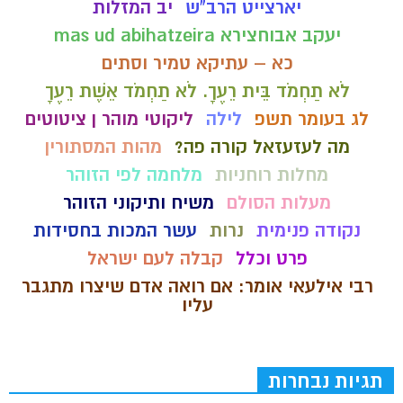
יארצייט הרב"ש
יב המזלות
יעקב אבוחצירא mas ud abihatzeira
כא – עתיקא טמיר וסתים
לֹא תַחְמֹד בֵּית רֵעֶךָ. לֹא תַחְמֹד אֵשֶׁת רֵעֶךָ
לג בעומר תשפ
לילה
ליקוטי מוהר ן ציטוטים
מה לעזעזאל קורה פה?
מהות המסתורין
מחלות רוחניות
מלחמה לפי הזוהר
מעלות הסולם
משיח ותיקוני הזוהר
נקודה פנימית
נרות
עשר המכות בחסידות
פרט וכלל
קבלה לעם ישראל
רבי אילעאי אומר: אם רואה אדם שיצרו מתגבר
עליו
תגיות נבחרות