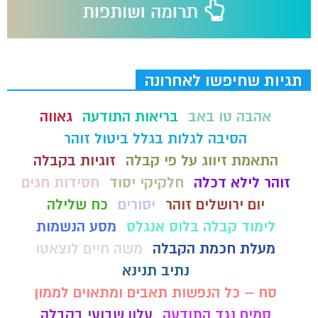
תגיות שחיפשו לאחרונה
אהבה טו באב
בריאות התודעה
גאווה
הסיבה לגלות בגלל ביטול זוהר
התאמת זיווג על פי קבלה
זוגיות בקבלה
זוהר לילא דכלה
חלקיקי יסוד
חסידות חגים
יום ירושלים זוהר
יסורים
כח שלילה
לימוד קבלה בלוס אנגלס
מסע הנשמות
מעלת חכמת הקבלה
משה חיים לוצאטו
נתיב תנינא
סח – כל הנפשות תאבים ומתאוים לממון
סמים נגד התודעה
עלון שבועי בקבלה