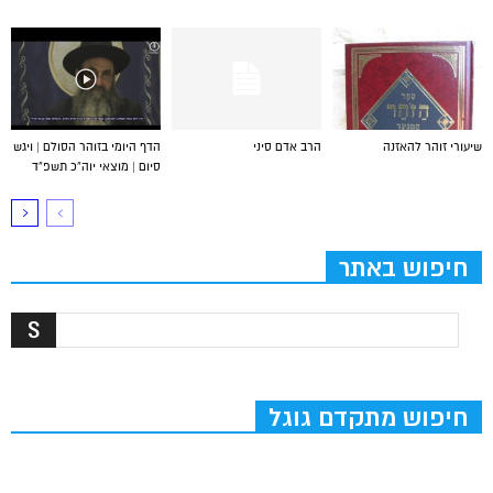
שיעורי זוהר להאזנה
הרב אדם סיני
הדף היומי בזוהר הסולם | ויגש
סיום | מוצאי יוה”כ תשפ”ד
חיפוש באתר
חיפוש מתקדם גוגל