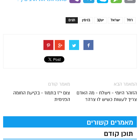
רחל
ישראל
יעקב
בנימין
תגים
המאמר הבא
מאמר קודם
הזוהר היומי - וישלח - מה האדם
צום י"ז בתמוז - בקיעת החומה
צריך לעשות כשיש לו צרה?
הפנימית
מאמרים קשורים
תוכן קודם