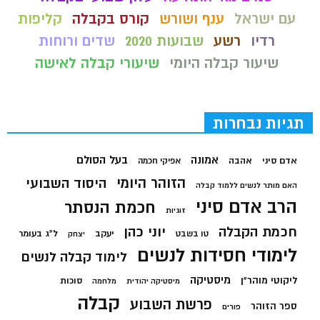
עם ישראל
ענף ושורש
קורס בקבלה
קליפות
רדיו
רשע
שבועות 2020
שדים ורוחות
שיעור קבלה היומי
שיעורי קבלה לאישה
תגיות נבחרות
בעל הסולם
אמונה
אדם סיני
אהבה
אפיקי חכמה
הזוהר היומי
היסוד השבועי
האם מותר לנשים ללמוד קבלה
הרב אדם סיני
חכמת הנסתר
זוגיות
חכמת הקבלה
יוני כהן
יעקב
ל"ג בעומר
טו בשבט
יצחק
לימודי חסידות לנשים
לימוד קבלה לנשים
מיסטיקה
ליקוטי מוהר"ן
סוכות
מיסטיקה יהודית
מלחמה
קבלה
פרשת השבוע
ספר הזוהר
פורים