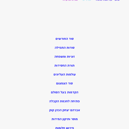
סוד החודשים
סודות התפילה
זוגיות ומשפחה
תורת החסידות
עולמות העליונים
סוד הצמצום
הקדמות בעל הסולם
פתיחה לחכמת הקבלה
אברהם יצחק הכהן קוק
מוסר ותיקון המידות
פירוש חלומות