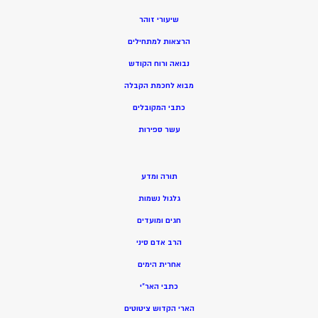
שיעורי זוהר
הרצאות למתחילים
נבואה ורוח הקודש
מ
בוא לחכמת הקבלה
כתבי המקובלים
ע
שר ספירות
תורה ומדע
גלגול נשמות
חגים ומועדים
הרב אדם סיני
אחרית הימים
כתבי האר”י
הארי הקדוש ציטוטים