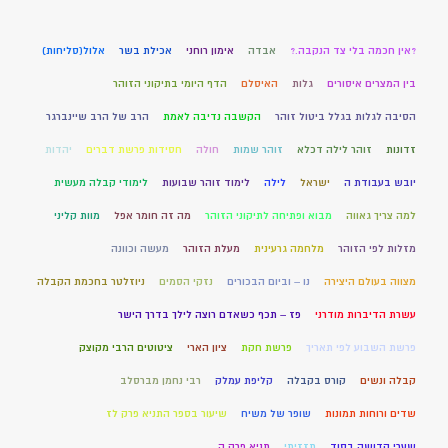
?אין חכמה בלי צד הנקבה.?
אבדה
אימון רוחני
אכילת בשר
אלול(סליחות)
בין המצרים איסורים
גלות
האיסלם
הדף היומי בתיקוני הזוהר
הסיבה לגלות בגלל ביטול זוהר
הקשבה נדיבה לאמת
הרב של הרב שיינברגר
זדונות
זוהר לילה דכלא
זוהר שמות
חולה
חסידות פרשת דברים
יהדות
יובש בעבודת ה
ישראל
לילה
לימוד זוהר שבועות
לימודי קבלה מעשית
למה צריך גאווה
מבוא ופתיחה לתיקוני הזוהר
מה זה חומר אפל
מוות קליני
מזלות לפי הזוהר
מלחמה גרעינית
מעלת הזוהר
מעשה וכוונה
מצווה בעולם היצירה
נו – וביום הבכורים
נזקי הסמים
ניוזלטר בחכמת הקבלה
עשרת הדיברות מודרני
פז – תכף כשאדם רוצה לילך בדרך הישר
פרשת השבוע לפי תאריך
פרשת חקת
ציון הארי
ציטוטים הרבי מקוצק
קבלה ונשים
קורס בקבלה
קליפת עמלק
רבי נחמן מברסלב
שדים ורוחות תמונות
שופר של משיח
שיעור בספר התניא פרק לז
שערי קדושה בסוד
תזזיתי
תניא פרק ה