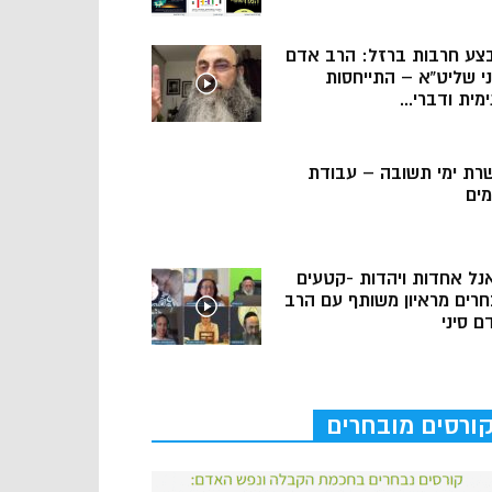
צע חרבות ברזל: הרב אדם
ני שליט”א – התייחסות
מית ודברי...
רת ימי תשובה – עבודת
מים
נל אחדות ויהדות -קטעים
חרים מראיון משותף עם הרב
ם סיני
ורסים מובחרים