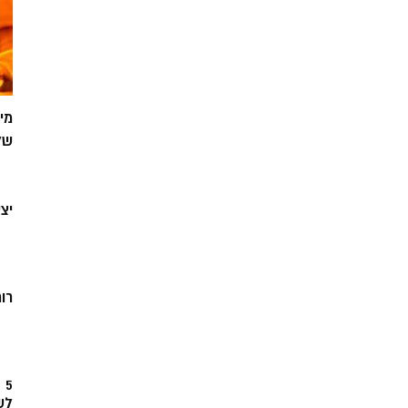
מי
של
יצ
רוח
5
לש