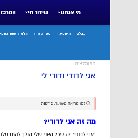
מי אנחנו
שידור חי
המרכז 
קבלה
מיסטיקה
ספר הזוהר
תלמוד עשר הספיר
המומלצים
אני לדודי ודודי לי
⏱️ זמן קריאה משוער:
2 דקות
מה זה אני לדודי?
“אני לדודי” זה שכל האני שלי הולך להתבטלות