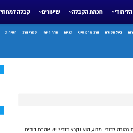
הלימודי
חכמת הקבלה
שיעורים
קבלה למתחיל
ות
בעל הסולם
הרב אדם סיני
תגיות
הדף היומי
ספרי הרב
חסידות
ח
ח
 גמורה לדודי. מדוע הוא נקרא דודי? יש אהבת דודים