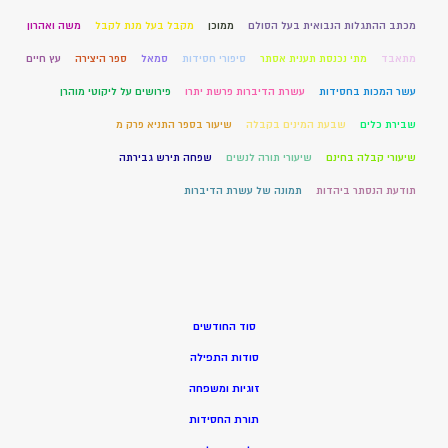
מכתב ההתגלות הנבואית בעל הסולם
ממוכן
מקבל בעל מנת לקבל
משה ואהרון
מתאבד
מתי נכנסת תענית אסתר
סיפורי חסידות
סמאל
ספר היצירה
עץ חיים
עשר המכות בחסידות
עשרת הדיברות פרשת יתרו
פירושים על ליקוטי מוהרן
שבירת כלים
שבעת המינים בקבלה
שיעור בספר התניא פרק מ
שיעורי קבלה בחינם
שיעורי תורה לנשים
שפחה תירש גבירתה
תודעת הנסתר ביהדות
תמונה של עשרת הדיברות
סוד החודשים
סודות התפילה
זוגיות ומשפחה
תורת החסידות