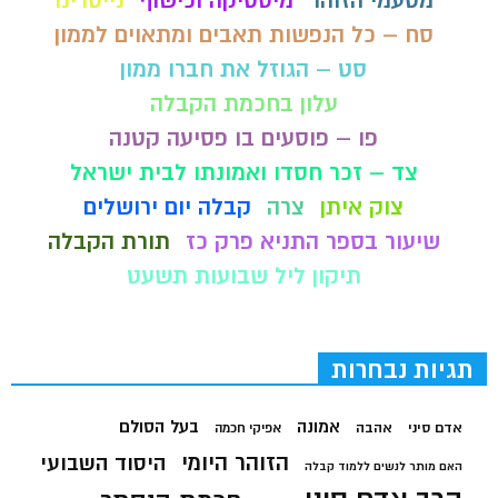
מטעמי הזוהר
מיסטיקה וכישוף
נייטרינו
סח – כל הנפשות תאבים ומתאוים לממון
סט – הגוזל את חברו ממון
עלון בחכמת הקבלה
פו – פוסעים בו פסיעה קטנה
צד – זכר חסדו ואמונתו לבית ישראל
צוק איתן
צרה
קבלה יום ירושלים
שיעור בספר התניא פרק כז
תורת הקבלה
תיקון ליל שבועות תשעט
תגיות נבחרות
בעל הסולם
אמונה
אדם סיני
אהבה
אפיקי חכמה
הזוהר היומי
היסוד השבועי
האם מותר לנשים ללמוד קבלה