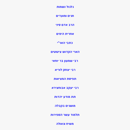
גלגול נשמות
חגים ומועדים
הרב אדם סיני
אחרית הימים
כתבי האר”י
הארי הקדוש ציטוטים
רבי שמעון בר יוחאי
רבי יצחק לוריא
תפיסת המציאות
רבי יעקב אבוחצירא
תת מודע יהדות
מושגים בקבלה
תלמוד עשר הספירות
משיח וגאולה