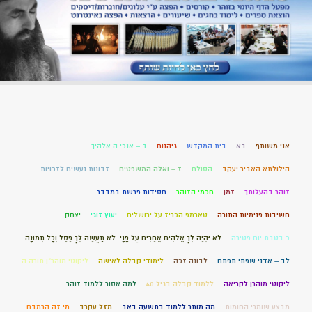
אני משותף
בא
בית המקדש
גיהנום
ד – אנכי ה אלהיך
הילולתא האביר יעקב
הסולם
ז – ואלה המשפטים
זדונות נעשים לזכויות
זוהר בהעלותך
זמן
חכמי הזוהר
חסידות פרשת במדבר
חשיבות פנימיות התורה
טארמפ הכריז על ירושלים
יעוץ זוגי
יצחק
כ בטבת יום פטירה
לֹא יִהְיֶה לְךָ אֱלֹהִים אֲחֵרִים עַל פָּנָי. לֹא תַעֲשֶׂה לְךָ פֶסֶל וְכָל תְּמוּנָה
לב – אדני שפתי תפתח
לבונה זכה
לימודי קבלה לאישה
ליקוטי מוהר"ן תורה ה
ליקוטי מוהרן לקריאה
ללמוד קבלה בגיל 40
למה אסור ללמוד זוהר
מבצע שומרי החומות
מה מותר ללמוד בתשעה באב
מזל עקרב
מי זה הרמבם