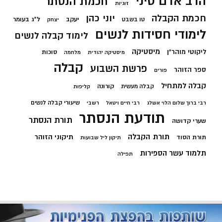
הרב אדם סיני
חכמת הנסתר
זוגיות
חכמת הקבלה
יוני כהן
יעקב
ל"ג בעומר
טו בשבט
יצחק
לימודי חסידות לנשים
לימוד קבלה לנשים
מיסטיקה
ליקוטי מוהר"ן
סוכות
מיסטיקה יהודית
מלחמה
קבלה
פרשת השבוע
ספר הזוהר
פורים
קבלה למתחיל
קורונה
קבלה מעשית
קליפות
שיעורי קבלה לנשים
רבי ברוך שלום הלוי אשלג
רבי חיים ויטאל
רשבי
תודעת הנסתר
תורת הנסתר
שערי קדושה
תורת הקבלה
תיקוני הזוהר
תורת הסוד
תיקון ליל שבועות
תלמוד עשר הספירות
תפילה