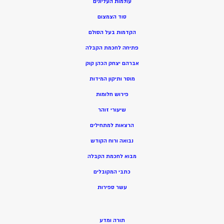
עולמות העליונים
סוד הצמצום
הקדמות בעל הסולם
פתיחה לחכמת הקבלה
אברהם יצחק הכהן קוק
מוסר ותיקון המידות
פירוש חלומות
שיעורי זוהר
הרצאות למתחילים
נבואה ורוח הקודש
מ
בוא לחכמת הקבלה
כתבי המקובלים
ע
שר ספירות
תורה ומדע