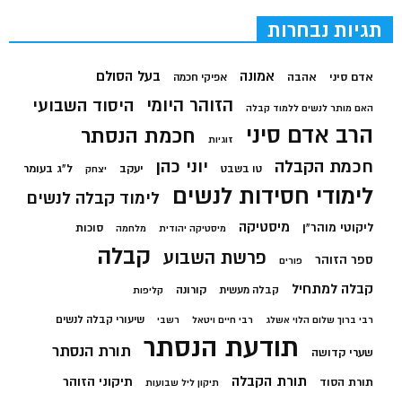
תגיות נבחרות
בעל הסולם
אמונה
אדם סיני
אהבה
אפיקי חכמה
הזוהר היומי
היסוד השבועי
האם מותר לנשים ללמוד קבלה
הרב אדם סיני
חכמת הנסתר
זוגיות
חכמת הקבלה
יוני כהן
יעקב
ל"ג בעומר
טו בשבט
יצחק
לימודי חסידות לנשים
לימוד קבלה לנשים
מיסטיקה
ליקוטי מוהר"ן
סוכות
מיסטיקה יהודית
מלחמה
קבלה
פרשת השבוע
ספר הזוהר
פורים
קבלה למתחיל
קורונה
קבלה מעשית
קליפות
שיעורי קבלה לנשים
רבי ברוך שלום הלוי אשלג
רבי חיים ויטאל
רשבי
תודעת הנסתר
תורת הנסתר
שערי קדושה
תורת הקבלה
תיקוני הזוהר
תורת הסוד
תיקון ליל שבועות