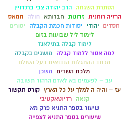
הסתרת השגחה
הרב יהודה צבי ברנדויין
הרזיה רוחנית
זדונות
חברותא
חולה
חמאס
חסדים
יהודי
יסודות חכמת הקבלה
יסורים
לימוד ליל שבועות בזום
לימוד קבלה בתילאנד
למה אסור ללמוד קבלה
מושגים בקבלה
מכתב ההתגלות הנבואית בעל הסולם
מלכת השדים
משכן
עב – לפעמים בא לאדם הרהור תשובה
עז – והיה ה למלך על כל הארץ
קורס תקשור
קנאה
רדיוטאקטיבי
שיעור בספר התניא פרק מא
שיעורים בספר התניא לצפייה