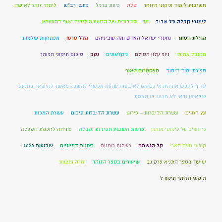
חשיבות לימוד תיקוני הזוהר
טלה
כיפת ברזל
כתבי רב"ש
לימוד זוהר לאישה
לימודי קבלה תל אביב
מג – הדבורים של הרשע מולידים נאוף בהשומע
מגילת הסתר
מועדי ישראל האדם ומה שביניהם
מזל סרטן
מפתחןות שלמות
מקובל אמיתי
ניוז עלון הסולם
ניקלאונים
נקב
סיכום תיקוני הזוהר
ספירת יסוד דיסוד
ספקטרום האור
עדיף לחפש את הודאי גם אם לא בטוח שהוא אפשרי להשגה מאשר להישאר במקום
שבאופן ודאי לא תושג בו האמת
עץ החיים
עשרת הדיברות – פירוט
עשרת הדיברות סיכום
עשרת המכות
פירושים על ליקוטי מוהרן
פרשת השבוע חסידות וקבלה
פתיחה לחכמת הקבלה
קורות חיים הארי
קל הנשמה
רעילות רוחנית
רצונות דמיוניים
שבועות 2020
שיעור בספר התניא פרק נב
שיעורים בספר הזוהר
תורה ומצוות
תיקוני הזוהר תיקון ל