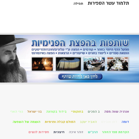
תלמוד עשר הספירות
תפילה
אנרגיה שווה מסה
ב הפכים
בחוקותיי
בידוד בקורונה
בני ישראל
גורי הארי
דומה
דתן ואבירם
האביר יעקב
הסולם קבלה ופנימיות
העצמה של השפעה
הקדמת ספר הזוהר
הרב"ש
זוהר איכה
חיצוניות
חסידות לנשים