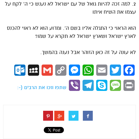
2. למה זכה להיות גואל של עם ישראל לא נענש כי ה’ לקח על
עצמו את השיח איתו
הוא הראוי כי התגלה אליו בשם ה’. ומדוע הוא לא ראוי להכנס
לארץ ישראל ושארץ ישראל לא תקרא על שמו?
לא עונה על זה כאן הזוהר אבל נענה בהמשך.
ok.com
MySpace
Gmail
Copy
Messenger
WhatsApp
Email
Twitter
Facebook
Link
Viber
Telegram
Skype
Message
Print
שתפו וזכו את הרבים (-: