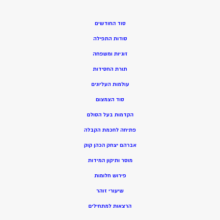
סוד החודשים
סודות התפילה
זוגיות ומשפחה
תורת החסידות
עולמות העליונים
סוד הצמצום
הקדמות בעל הסולם
פתיחה לחכמת הקבלה
אברהם יצחק הכהן קוק
מוסר ותיקון המידות
פירוש חלומות
שיעורי זוהר
הרצאות למתחילים