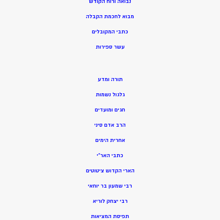
נבואה ורוח הקודש
מ
בוא לחכמת הקבלה
כתבי המקובלים
ע
שר ספירות
תורה ומדע
גלגול נשמות
חגים ומועדים
הרב אדם סיני
אחרית הימים
כתבי האר”י
הארי הקדוש ציטוטים
רבי שמעון בר יוחאי
רבי יצחק לוריא
תפיסת המציאות