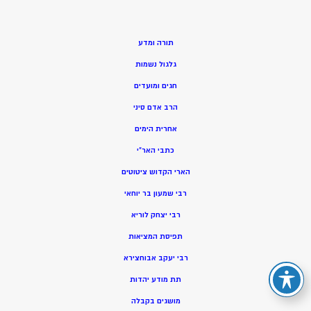
תורה ומדע
גלגול נשמות
חגים ומועדים
הרב אדם סיני
אחרית הימים
כתבי האר”י
הארי הקדוש ציטוטים
רבי שמעון בר יוחאי
רבי יצחק לוריא
תפיסת המציאות
רבי יעקב אבוחצירא
תת מודע יהדות
מושגים בקבלה