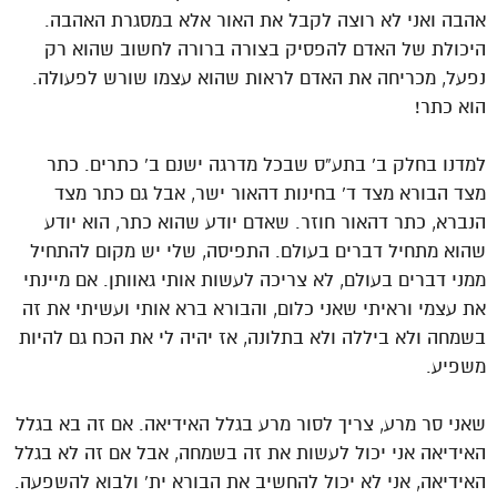
אהבה ואני לא רוצה לקבל את האור אלא במסגרת האהבה.
היכולת של האדם להפסיק בצורה ברורה לחשוב שהוא רק
נפעל, מכריחה את האדם לראות שהוא עצמו שורש לפעולה.
הוא כתר!
למדנו בחלק ב’ בתע”ס שבכל מדרגה ישנם ב’ כתרים. כתר
מצד הבורא מצד ד’ בחינות דהאור ישר, אבל גם כתר מצד
הנברא, כתר דהאור חוזר. שאדם יודע שהוא כתר, הוא יודע
שהוא מתחיל דברים בעולם. התפיסה, שלי יש מקום להתחיל
ממני דברים בעולם, לא צריכה לעשות אותי גאוותן. אם מיינתי
את עצמי וראיתי שאני כלום, והבורא ברא אותי ועשיתי את זה
בשמחה ולא ביללה ולא בתלונה, אז יהיה לי את הכח גם להיות
משפיע.
שאני סר מרע, צריך לסור מרע בגלל האידיאה. אם זה בא בגלל
האידיאה אני יכול לעשות את זה בשמחה, אבל אם זה לא בגלל
האידיאה, אני לא יכול להחשיב את הבורא ית’ ולבוא להשפעה.