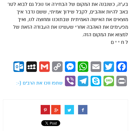
בע”ה, כשנבנה את המקום של הבחירה אז נוכל גם לבוא לטו’
באב להיות אוהבים, לקבל שידוך אמיתי, ששם נדבר איך
מוצאים את האישה האמיתית שבתוכנו ומחוצה לנו, ואיך
מפעימים את האהבה אחרי שעשינו את העבודה הזאת של
למצוא את המקום הזה.
ל ח י י ם
ok.com
MySpace
Gmail
Copy
Messenger
WhatsApp
Email
Twitter
Facebook
Link
Viber
Telegram
Skype
Message
Print
שתפו וזכו את הרבים (-: