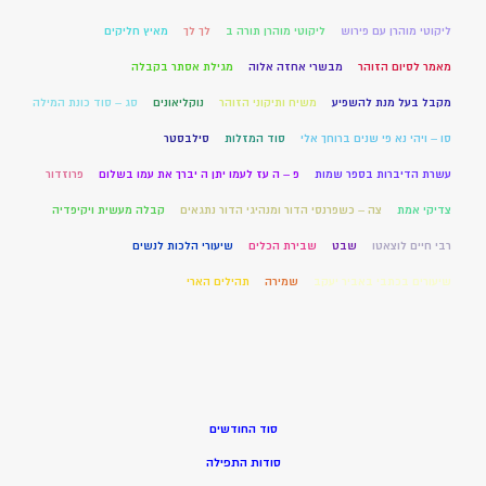
ליקוטי מוהרן עם פירוש
ליקוטי מוהרן תורה ב
לך לך
מאיץ חליקים
מאמר לסיום הזוהר
מבשרי אחזה אלוה
מגילת אסתר בקבלה
מקבל בעל מנת להשפיע
משיח ותיקוני הזוהר
נוקליאונים
סג – סוד כונת המילה
סו – ויהי נא פי שנים ברוחך אלי
סוד המזלות
סילבסטר
עשרת הדיברות בספר שמות
פ – ה עז לעמו יתן ה יברך את עמו בשלום
פרוזדור
צדיקי אמת
צה – כשפרנסי הדור ומנהיגי הדור נתגאים
קבלה מעשית ויקיפדיה
רבי חיים לוצאטו
שבט
שבירת הכלים
שיעורי הלכות לנשים
שיעורים בכתבי באביר יעקב
שמירה
תהילים הארי
סוד החודשים
סודות התפילה