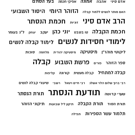
בעל הסולם
אמונה
אדם סיני
אהבה
אפיקי חכמה
הזוהר היומי
היסוד השבועי
האם מותר לנשים ללמוד קבלה
הרב אדם סיני
חכמת הנסתר
זוגיות
חכמת הקבלה
יוני כהן
יעקב
ל"ג בעומר
טו בשבט
יצחק
לימודי חסידות לנשים
לימוד קבלה לנשים
מיסטיקה
ליקוטי מוהר"ן
סוכות
מיסטיקה יהודית
מלחמה
קבלה
פרשת השבוע
ספר הזוהר
פורים
קבלה למתחיל
קורונה
קבלה מעשית
קליפות
שיעורי קבלה לנשים
רבי ברוך שלום הלוי אשלג
רבי חיים ויטאל
רשבי
תודעת הנסתר
תורת הנסתר
שערי קדושה
תורת הקבלה
תיקוני הזוהר
תורת הסוד
תיקון ליל שבועות
תלמוד עשר הספירות
תפילה