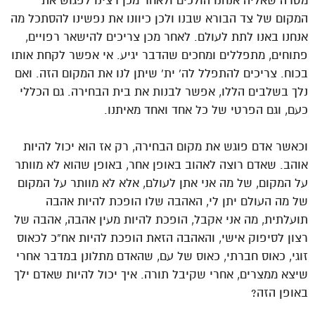
מטרה שאליה אנחנו הולכים ולאחר מכן רצינו לפגוש את
המקום של צד הבורא שבנו ולכן כיוונו את נפשינו להסתכל מה
אנחנו באנו לתת לעולם. לאחר מכן צריכים להישאר רפויים,
פתוחים, מתפללים ומחכים שהדבר יגיע. אי אפשר לקחת אותו
בכוח. צריכים להתפלל לה’ ית’ שיתן לנו את המקום הזה. ואם
נלך בשלבים הללו, אפשר לבנות את בית הבחירה. גם הכללי
כעם, וגם הפרטי של כל אחד ואחד מאיתנו.
וכאשר אדם פוגש את מקום הבחירה, רק אז הוא יכול להיות
אוהב. שאדם רוצה לאהוב באופן אחר, באופן שהוא לא מוותר
על המקום, של מה אני אתן לעולם, אלא לא מוותר על המקום
של מה העולם יתן לי, האהבה שלו הופכת להיות אהבה
תועלתית, מה אני אקבל, הופכת להיות מעין אהבה, אהבה של
רצון לסיפוק אישי, והאהבה הזאת הופכת להיות אח”כ לכאוס
זוגי, כאוס חברתי, כאוס של עם, שהאדם מתלונן במדבר אחרי
שיצא ממצרים, אחרי שקיבל תורה. איך יכול להיות שאדם ילך
באופן הזה?