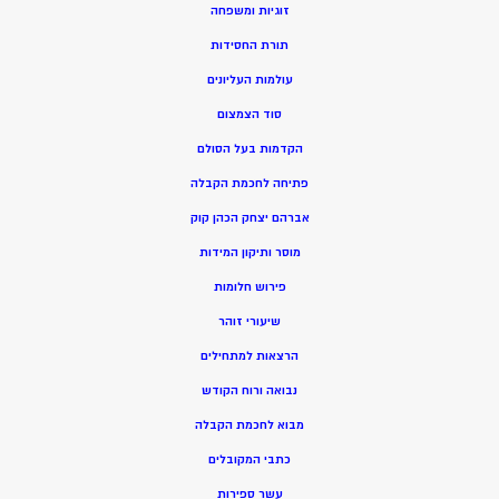
זוגיות ומשפחה
תורת החסידות
עולמות העליונים
סוד הצמצום
הקדמות בעל הסולם
פתיחה לחכמת הקבלה
אברהם יצחק הכהן קוק
מוסר ותיקון המידות
פירוש חלומות
שיעורי זוהר
הרצאות למתחילים
נבואה ורוח הקודש
מ
בוא לחכמת הקבלה
כתבי המקובלים
ע
שר ספירות