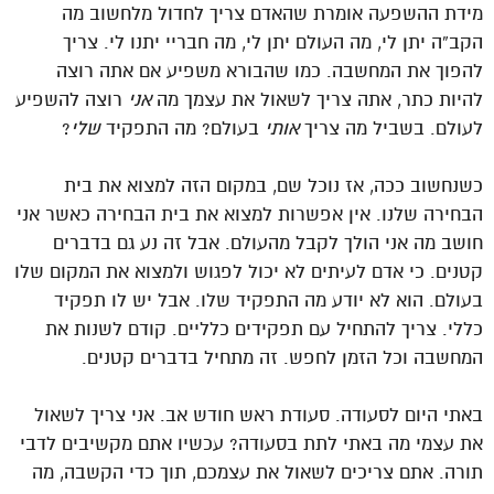
מידת ההשפעה אומרת שהאדם צריך לחדול מלחשוב מה
הקב”ה יתן לי, מה העולם יתן לי, מה חבריי יתנו לי. צריך
להפוך את המחשבה. כמו שהבורא משפיע אם אתה רוצה
להיות כתר, אתה צריך לשאול את עצמך מה
אני
רוצה להשפיע
לעולם. בשביל מה צריך
אותי
בעולם? מה התפקיד
שלי
?
כשנחשוב ככה, אז נוכל שם, במקום הזה למצוא את בית
הבחירה שלנו. אין אפשרות למצוא את בית הבחירה כאשר אני
חושב מה אני הולך לקבל מהעולם. אבל זה נע גם בדברים
קטנים. כי אדם לעיתים לא יכול לפגוש ולמצוא את המקום שלו
בעולם. הוא לא יודע מה התפקיד שלו. אבל יש לו תפקיד
כללי. צריך להתחיל עם תפקידים כלליים. קודם לשנות את
המחשבה וכל הזמן לחפש. זה מתחיל בדברים קטנים.
באתי היום לסעודה. סעודת ראש חודש אב. אני צריך לשאול
את עצמי מה באתי לתת בסעודה? עכשיו אתם מקשיבים לדבי
תורה. אתם צריכים לשאול את עצמכם, תוך כדי הקשבה, מה