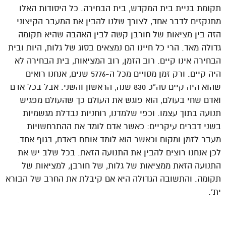
תקומת בניית בית המקדש, בית הבחירה. כל היסודות האלו
מתנקזים לדבר אחד, לצורך שלנו להבין את המעבר הקיצוני
הזה בין מציאות של חורבן קשה לבין האהבה שהיא תקומה
גדולה מאד. הרי כל חיינו הם נמצאים בסוג של גלות, היות ובית
הבחירה אינו קיים. רוב הזמן, רוב המציאות, בית הבחירה לא
היה קיים. ורק זמן מסויים מכל ה-5776 שנים, אנחנו רואים
שהוא היה קיים סה”כ 830 שנה, הראשון והשני. אבל בכל אדם
ואדם שחי בעולם, הוא פוגש את העולם כך שהעולם מפגיש
תנועה בתוך עצמו. וכפי שלמדנו, רוחניות נבדלת מגשמיות
בשני דברים עיקריים: כאשר אדם לומד את ההתרחשויות
מעבר לזמן ומקום וכאשר הוא לומד אותם באדם, בגוף אחד.
לכן אנחנו רוצים להבין את התנועה הזאת. בכל שלב יש את
התנועה הזאת ממציאות של גלות, של חורבן, למציאות של
תקומה. והתשובה הגדולה היא אם קיבלת את החרב של הבורא
ית’.