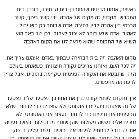
ראשית, אנחנו מבינים שהחורבן-בית הבחירה, חורבן בית
המקדש. מקדש, זה מקום של אהבה. יש קשר רצוף, קשר
הכרחי בין אהבה לבין בחירה. אדם שבוחר רק הוא יכול
לאהוב. אדם שלא בוחר לא יכול לאהוב. לכן טו’ באב הוא
השיא של התקומה שהוא מראה לנו את מקום האהבה.
מקום האהבה, זה בית הבחירה שבתוך באדם. אומנם צריך את
זה לכל העם, ואנחנו צריכים נקודה חיצונית, כשאנחנו בעולם
הזה, שתבטא את הנקודה הפנימית שקיימת בתוכינו. אבל צריך
לדעת מה מחפשים.
איך נתקדם לשם? קודם נבין את החורבן. נצטער עליו. נצטער
על זה שאנחנו פועלים באוטומט ולא עוצרים כדי לבחור. שלא
מפעימים את נפשינו כדי לבחור. נעצור את האוטומט. לא
נסכים אליו. נעשה פעולות שהן שונות מהרגילות. כאשר נעשה
את זה, נוכל להתחיל לפגוש את נפשינו. נלמד עליה, נבכה,
נצטער על המקום שאין לנו. אנחנו נעשה את זה בשמחה. כי