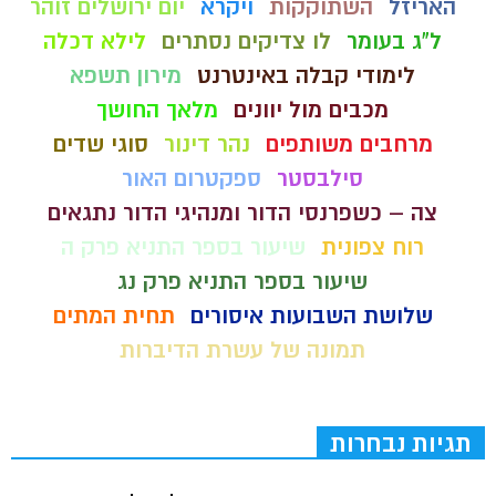
האריזל
השתוקקות
ויקרא
יום ירושלים זוהר
ל"ג בעומר
לו צדיקים נסתרים
לילא דכלה
לימודי קבלה באינטרנט
מירון תשפא
מכבים מול יוונים
מלאך החושך
מרחבים משותפים
נהר דינור
סוגי שדים
סילבסטר
ספקטרום האור
צה – כשפרנסי הדור ומנהיגי הדור נתגאים
רוח צפונית
שיעור בספר התניא פרק ה
שיעור בספר התניא פרק נג
שלושת השבועות איסורים
תחית המתים
תמונה של עשרת הדיברות
תגיות נבחרות