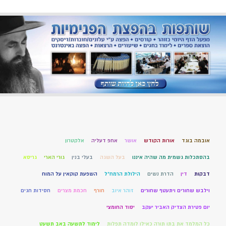
אובמה בוגד
אורות הקודש
אושר
אחפ דעליה
אלקטרון
בהסתכלות גשמית מה שהיה איננו
בעל השגה
בעלי בנין
גורי הארי
גריסא
דבקות
דין
הדרת נשים
הילולת הרמח"ל
השפעת קוקאין על המוח
וילבש שחורים ויתעטף שחורים
זוהר איוב
חורף
חכמת מצרים
חסידות חגים
יום פטירת הצדיק האביר יעקב
יסוד החומצי
כל המלמד את בתו תורה כאילו לומדה תפלות
לימוד לתשעה באב תשעט