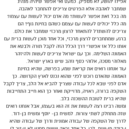
אפילו יהושע לא מספיק. כמעט ואי אפשר שיהיה מנהיג
שמחבר לאהבה אלא הפרטים צריכים להתחבר לאהבה.
מה בכל זאת אפשר לעשות? מה אדם יכול לעשות עם עצמו?
מה כלל יכולים לעשות עם עצמם כשהם בחינת גוף? הם
צריכים להשתדל להתאחד לרצון מרכזי שמחבר את כולם.
ברגע שמתחברים לרצון מרכזי, וכל אחד מוכן לעשות ברית עם
אותו כלל אז אפשרי דרך הכלל הזה לקבל תורה ולבטא את
האמונה השלימה. וכך עם ישראל צריכים לעשות ולהיזהר
מאלוהי מסכה, אלוהי כסף וזהב שיש בארץ ישראל.
עוד אנחנו רואים את קריאת שמע בפרשה, שהיא בחינת
האמונה שהאדם רוכש לפני שהוא נכנס לארץ הקדושה. כך
אדם לפני שבא לכל עבודה שצריך להביא אל הלב, צריך לקבל
השקפה ברורה, ראויה, מדוייקת ואחר כך הוא חייב התחייבות
שהיא ברית לטובת ההשכנה בלב.
ומשה רבינו רצה לעשות את זה הוא בעצמו, אבל אנחנו רואים
שזה מתחלק לשתי צורות. למשיח בן- יוסף ומשיח בן-דוד.
לדרך של השקפה של עבודה אמונית ודרך של עבודה שהיא
עבודה מעשית. לכן, כל אחד יראה ששום תחנון לא יעזור לו,