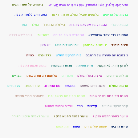
אָנֹכִי יְהוָה אֱלֹהֶיךָ אֲשֶׁר הוֹצֵאתִיךָ מֵאֶרֶץ מִצְרַיִם מִבֵּית עֲבָדִים.
ביאורים על ספר התניא
ברכות של צדיקים
גלקסית שביל החלב או נהר די נור
האם חייב ללמוד קבלה
הבבא סאלי
ההבדל בין אסלאם ליהדות
הילולת הרמח ל
המלך
המן
המקובל רבי יעקב אבוחצירא
הר הבית שעות פתיחה
זוהר יומי
זוהר לילא דכלה
חירות היחיד
יג נהרות אפרסמון
יום ירושלים 2020
יש מאין
כ בטבת יום פטירה של הרמבם
כוח הגרעיני החלש
כלל ופרט
כפייה
לֹא תִרְצַח. 7. לֹא תִנְאָף.
מדע ואמונה
מהות המסתורין
מהות חכמת הקבלה
מזלות שידוכים
מי זה בעל הסולם
מכת דם
מלחמת גוג ומגוג בתנך
מצריים
מראות הסולם
משה חיים לוצאטו
מתקשר
נתן מנמירוב
סוד התורה
עץ החיים
עשרת הדיברות בספר שמות
עשרת הדיברות פרשת יתרו
ציטוטים הרבי מקוצק
קבר הבעל שם טוב
קליפות
רוגז
שדים ורוחות תמונות
שיעור בספר התניא פרק ז
שיעור בספר התניא פרק נ
שיעור לצפייה תיקוני הזוהר
שירת הרבש
שמות של שדים
תפוח
תת אטום