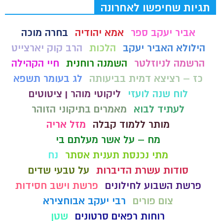
תגיות שחיפשו לאחרונה
אביר יעקב ספר
אמא יהודיה
בחרה מוכה
הילולא האביר יעקב
הלכות
הרב קוק יארצייט
הרשמה לניוזלטר
השמנה רוחנית
חיי הקהילה
כז – רציצא דמית בביעותה
לג בעומר תשפא
לוח שנה לועזי
ליקוטי מוהר ן ציטוטים
לעתיד לבוא
מאמרים בתיקוני הזוהר
מותר ללמוד קבלה
מזל אריה
מח – על אשר מעלתם בי
מתי נכנסת תענית אסתר
נח
סודות עשרת הדיברות
על טבעי שדים
פרשת השבוע לחילונים
פרשת וישב חסידות
צום פורים
רבי יעקב אבוחצירא
רוחות רפאים סרטונים
שטן