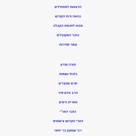
הרצאות למתחילים
נבואה ורוח הקודש
מ
בוא לחכמת הקבלה
כתבי המקובלים
ע
שר ספירות
תורה ומדע
גלגול נשמות
חגים ומועדים
הרב אדם סיני
אחרית הימים
כתבי האר”י
הארי הקדוש ציטוטים
רבי שמעון בר יוחאי