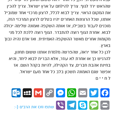
שהראש ירד לגוף. צריך להילחם על ארץ ישראל. צריך להכין
את המקום הראוי. צריך לבוא לכלל, לרצון מרכזי אחד שמוביל
אותנו, שכל הרצונות האחרים יהיו בטלים לרצון המרכזי הזה,
מוכנים לעבוד בשבילו, אז אותה השקפה ואמונה שלימה יכולה
לבוא. אחרת הגוף רוצה להתבדר. הגוף רוצה ללכת לכל מני
מקומות אחרים מאשר ההשקפה האמיתית. ואז אדם נהיה נבוך
בארץ.
לכן כל אחד יראה, שהפרשה מלמדת אותנו ששום תחנון,
להרגיש כך או אחרת לא עוזר, אלא הברית לבוא ליחד, והיא
בחינת אהבת חברים, צד הקהילה, להיות בקהל השם. אז
אפשר שגם האמונה תשכון בלב כל אחד מעם ישראל.
ל ח י י ם
ok.com
MySpace
Gmail
Copy
Messenger
WhatsApp
Email
Twitter
Facebook
Link
Viber
Telegram
Skype
Message
Print
שתפו וזכו את הרבים (-: