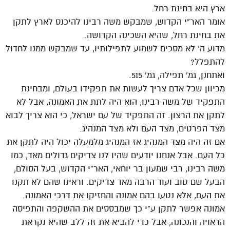
ארץ היא בחינת רחל.
אומר האר”י הקדוש, שמבקש משה רבינו להיכנס לארץ לתקן
את בחינת רחל, שהיא השכינה הקדושה.
מדוע ה’ לא מסכים לשמוע לתפילותיו, עד שמבקש ממנו לחדול
להתפלל?
ואתחנן, גמ’ תפילה, גמ’ 515.
מכיוון שכל אדם צריך לעשות את תפקידו בעולם, ומבחינת
התפקיד של משה רבינו, הוא היה לתת את האמונה, אבל לא
לתקן את הרצון. זה התפקיד של עם ישראל, כי הוא צריך לבוא
מצד הפרטים, מצד העם ולא מצד המנהיג.
אם זה היה מצד המנהיג אז המנהיג מלמעלה יכול היה לתקן את
כל העם. אבל אנחנו יודעים שהיו לנו צדיקים גדולים מאד, כמו
משה רבינו, רבי שמעון בר יוחאי, האר”י הקדוש, בעל הסולם,
הבעל שם טוב ועוד הרבה מאד צדיקים. וראינו שהם לא תקנו
את העם, אלא נטעו בהם אמונה והחזיקו את דרכי האמונה.
אמונה אפשר לתקן ע”י כך שמבססים את ההשקפה והתפיסה
הראויה והנכונה, אבל כדי להביא את זה ללב שהיא נקראת