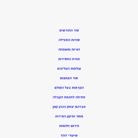
סוד החודשים
סודות התפילה
זוגיות ומשפחה
תורת החסידות
עולמות העליונים
סוד הצמצום
הקדמות בעל הסולם
פתיחה לחכמת הקבלה
אברהם יצחק הכהן קוק
מוסר ותיקון המידות
פירוש חלומות
שיעורי זוהר