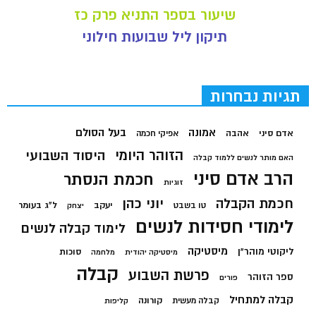
שיעור בספר התניא פרק כז
תיקון ליל שבועות חילוני
תגיות נבחרות
בעל הסולם
אמונה
אדם סיני
אהבה
אפיקי חכמה
הזוהר היומי
היסוד השבועי
האם מותר לנשים ללמוד קבלה
הרב אדם סיני
חכמת הנסתר
זוגיות
חכמת הקבלה
יוני כהן
יעקב
ל"ג בעומר
טו בשבט
יצחק
לימודי חסידות לנשים
לימוד קבלה לנשים
מיסטיקה
ליקוטי מוהר"ן
סוכות
מיסטיקה יהודית
מלחמה
קבלה
פרשת השבוע
ספר הזוהר
פורים
קבלה למתחיל
קורונה
קבלה מעשית
קליפות