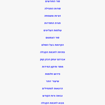
סוד החודשים
סודות התפילה
זוגיות ומשפחה
תורת החסידות
עולמות העליונים
סוד הצמצום
הקדמות בעל הסולם
פתיחה לחכמת הקבלה
אברהם יצחק הכהן קוק
מוסר ותיקון המידות
פירוש חלומות
שיעורי זוהר
הרצאות למתחילים
נבואה ורוח הקודש
מ
בוא לחכמת הקבלה