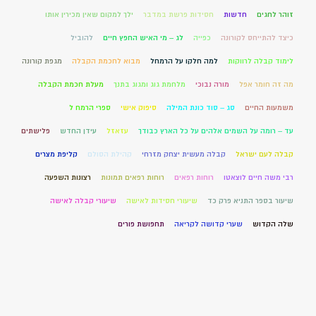
זוהר לחגים
חדשות
חסידות פרשת במדבר
ילך למקום שאין מכירין אותו
כיצד להתייחס לקורונה
כפייה
לג – מי האיש החפץ חיים
להוביל
לימוד קבלה לרווקות
למה חלקו על הרמחל
מבוא לחכמת הקבלה
מגפת קורונה
מה זה חומר אפל
מורה נבוכי
מלחמת גוג ומגוג בתנך
מעלת חכמת הקבלה
משמעות החיים
סג – סוד כונת המילה
סיפוק אישי
ספרי הרמח ל
עד – רומה על השמים אלהים על כל הארץ כבודך
עזאזל
עידן החדש
פלישתים
קבלה לעם ישראל
קבלה מעשית יצחק מזרחי
קהילת הסולם
קליפת מצרים
רבי משה חיים לוצאטו
רוחות רפאים
רוחות רפאים תמונות
רצונות השפעה
שיעור בספר התניא פרק כד
שיעורי חסידות לאישה
שיעורי קבלה לאישה
שלה הקדוש
שערי קדושה לקריאה
תחפושת פורים