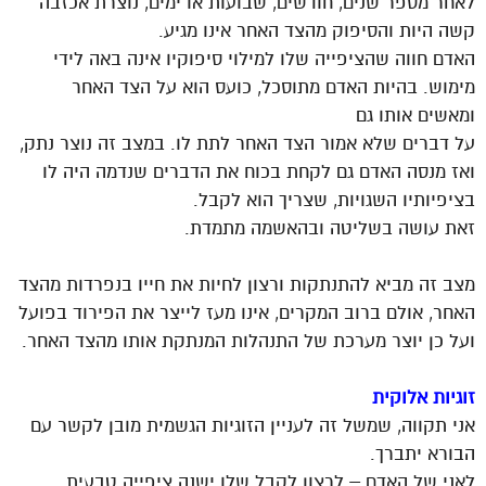
לאחר מספר שנים, חודשים, שבועות או ימים, נוצרת אכזבה
קשה היות והסיפוק מהצד האחר אינו מגיע.
האדם חווה שהציפייה שלו למילוי סיפוקיו אינה באה לידי
מימוש. בהיות האדם מתוסכל, כועס הוא על הצד האחר
ומאשים אותו גם
על דברים שלא אמור הצד האחר לתת לו. במצב זה נוצר נתק,
ואז מנסה האדם גם לקחת בכוח את הדברים שנדמה היה לו
בציפיותיו השגויות, שצריך הוא לקבל.
זאת עושה בשליטה ובהאשמה מתמדת.
מצב זה מביא להתנתקות ורצון לחיות את חייו בנפרדות מהצד
האחר, אולם ברוב המקרים, אינו מעז לייצר את הפירוד בפועל
ועל כן יוצר מערכת של התנהלות המנתקת אותו מהצד האחר.
זוגיות אלוקית
אני תקווה, שמשל זה לעניין הזוגיות הגשמית מובן לקשר עם
הבורא יתברך.
לאני של האדם – לרצון לקבל שלו ישנה ציפייה טבעית,