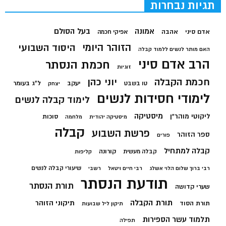
תגיות נבחרות
בעל הסולם
אמונה
אדם סיני
אהבה
אפיקי חכמה
הזוהר היומי
היסוד השבועי
האם מותר לנשים ללמוד קבלה
הרב אדם סיני
חכמת הנסתר
זוגיות
חכמת הקבלה
יוני כהן
יעקב
ל"ג בעומר
טו בשבט
יצחק
לימודי חסידות לנשים
לימוד קבלה לנשים
מיסטיקה
ליקוטי מוהר"ן
סוכות
מיסטיקה יהודית
מלחמה
קבלה
פרשת השבוע
ספר הזוהר
פורים
קבלה למתחיל
קורונה
קבלה מעשית
קליפות
שיעורי קבלה לנשים
רבי ברוך שלום הלוי אשלג
רבי חיים ויטאל
רשבי
תודעת הנסתר
תורת הנסתר
שערי קדושה
תורת הקבלה
תיקוני הזוהר
תורת הסוד
תיקון ליל שבועות
תלמוד עשר הספירות
תפילה