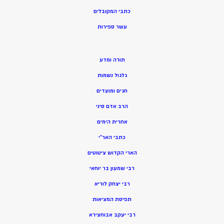
כתבי המקובלים
ע
שר ספירות
תורה ומדע
גלגול נשמות
חגים ומועדים
הרב אדם סיני
אחרית הימים
כתבי האר”י
הארי הקדוש ציטוטים
רבי שמעון בר יוחאי
רבי יצחק לוריא
תפיסת המציאות
רבי יעקב אבוחצירא