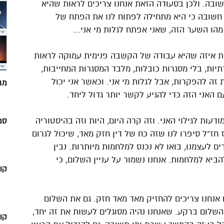
ובה. ולכן בסעודה הזאת אנחנו צריכים לראות שהיא
א חשובה כי היא מתחילה לפתוח לנו את הפתח של
מהו השער הזה, שאני אפתח לגלות מי אני…
ות איזה שהיא עבודה של הקשבה פנימית עמוקה לראות
תיות, בלי מסגרות כובלות, מלבד המסגרות המחייבות,
ה להפקרות, אבל לגלות מי אני. וכאשר אני יכול
מג
עם האני הזה כדי להגיע לקשר יותר גדול ליחד.
ודעות לגילוי האני. וזה קרה היום, היות וזה בהיסטוריה
סמ
 חז”ל סיפרו לנו שזה כח של דין חזק מאד, שיכול לגרום
ים לעצמנו, בואו לא נכנס למלחמות מיותרות. נבין
הביא למלחמות. אנחנו נשמור על עניין השלום, כי
קו
ם אנחנו צריכים להחזיק מאד מאד חזק. גם את השלום
השלום ברקע. שאנחנו נהיה מסוגלים לעשות את זה יחד,
קו