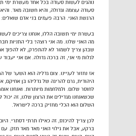
נוהגים לעשות סעודה בכל אחד מעשרת ימי תש
סעודה עצומה וגדולה, והיא חשובה מאד. והי
הרגשת האני. הרבה פעמים בני אדם שואלים: 
בעשרת ימי תשובה הללו, אנחנו צריכים לעש
מה האני שלנו. מה אני רוצה? בלי התניות חבר
שבהן צריך לשמור לא להתפרק, לא להפוך את ז
לגלות מי אני, זה ברכה גדולה. אם אני יעבוד 
אז נחזור לעניינו. צום גדליה הוא השער של המ
היהודית, גרם להריגה של גדליהו בן אחיקם, אז
לחוסר שלום. ולמלחמות מיותרות. ואנחנו אומר
שכשאנחנו מגדילים את הרצון שלנו, זה יכול ל
השלום הוא הכלי מחזיק ברכה לישראל.
לכן צריך להיכנס, זה כאילו תרתי דסתרי. היו
ברקע, אבל את גילוי האני מאד מאד חזק. עם 