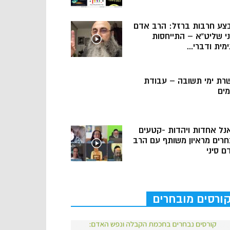
צע חרבות ברזל: הרב אדם
ני שליט”א – התייחסות
מית ודברי...
רת ימי תשובה – עבודת
מים
נל אחדות ויהדות -קטעים
חרים מראיון משותף עם הרב
ם סיני
ורסים מובחרים