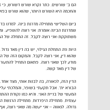
הם ב’ שורשים. כתר נקרא שורש דשורש, כי 
והחכמה היא השורש היותר, שהוא שורש בפוע
ביום השלישי מתחילה מדרגת בינה. למדנו בד’ ב
שמדרגת הבינה אומרת: אני רוצה להשפיע. ומ
משתוקקת-אני רוצה לקבל. זה התחלה של הגי
היות וזה התחלת הגילוי, יש בה דין מאד גדו
שהוא דין, אני רוצה לקבל. והמקום הזה של ה
מודע לכך שאני רוצה. פתאום התחיל להתעורר 
של דין מאד קשה.
הדין הזה, לכאורה, בה לבנות אותי, מצד אחד.
הבורא ית’. אבל תקעתי בשופר, והמלכתי עלי
המעשי של בניית האני. והיא כמו נקודת ההת
עצמית. מתחילה היפרדות. מתחילה הרגשת הרצ
גדולה. לגאווה – אני יעשה מה שאני רוצה, אף