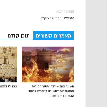
המאמר הבא
יארצייט הרב"ש זצוק"ל
מאמרים קשורים
תוכן קודם
תשעה באב – דברי מוסר חסידות
צום י”ז בתמוז
והתעוררות לתשובה לנוהגים ללמוד
מוסר ודברי תשובה