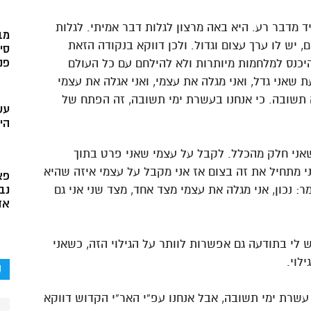
ד מדבר רע. היא באה מרצון לגלות דבר אמיתי. לגלות
מב
, יש לו ערך עצום וגדול. ולכן דווקא בנקודה הזאת
סי
יכנס למלחמות מיותרות ולא להילחם עם כל העולם
פני
שאני גדל, ואני מגלה את עצמי, ואני אגלה את עצמי
ה תשובה. כי אנחנו בעשרת ימי תשובה, זה הפתח של
עש
הי
ני חלק מהכלל. לקבל על עצמי שאני פרט בתוך
י מתחיל את זה בצום אז אני מקבל על עצמי איזה שהיא
פא
: נכון, אני מגלה את עצמי מצד אחד, מצד שני אני גם
נב
אד
יש לי בתודעה גם אפשרות לוותר על הגילוי הזה, כשאני
לוי.
ק
עשרת ימי תשובה, אבל אנחנו עפ”י האר”י הקדוש דווקא