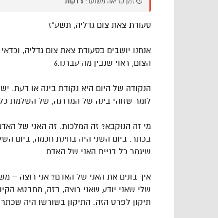
⏱️ זמן קריאה משוער:
5 דקות
סעודת צאת צום גדליה, תשע”ז
אנחנו יושבים בסעודת צאת צום גדליה, וכדאי 
הצום, ראוי שנבין מה עברנו.6
הנקודה של היום היא נקודת בינה או דעת. י
לומר שזוהי בינה של המדרגה, של השלמת כלי
מי זה הנוקבא? זה המלכות. זה האני של האד
בכתר. ביום השני היה בחינת חכמה, ביום השלי
שיגמר כל בניית האני של האדם.
איך בונים את האני של האדם? אני רוצה – משמ
שלי שאני יודע שאני רוצה, בזה, מתבטא הקי
תיקון לפרט הזה. התיקון בשורשו היה שכתר 