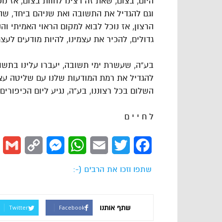
היום, בצום, שאת זה רצינו לחוות בצום, אז נ
וגם להגדיל את התשובה ואת שניהם ביחד, שה
הרצון, אז נוכל לבוא למקום הראוי האמיתי והנכ
גדולים, להכיר את עצמינו, להיות מודעים לעצ
בע”ה, שעשרת ימי תשובה, יעברו עלינו בתשובה
להגדיל את רמת המודעות שלנו עם שליטה עצ
השלום בכל רצוננו, בע”ה, נגיע ליום הכיפורים
ל ח י י ם
l
Copy
Messenger
WhatsApp
Email
Twitter
Facebook
Link
שתפו וזכו את הרבים (-:
שתף אותנו
Twitter
Facebook