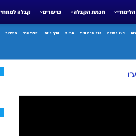
הלימודי
חכמת הקבלה
שיעורים
קבלה למתחיל
ות
בעל הסולם
הרב אדם סיני
תגיות
הדף היומי
ספרי הרב
חסידות
ח
”ו
ח