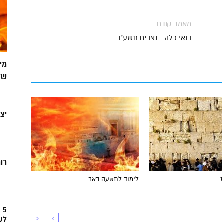
מאמר קודם
בואי כלה - נצבים תשע"ו
מי
של
יצ
רוח
לימוד לתשעה באב
5
לש