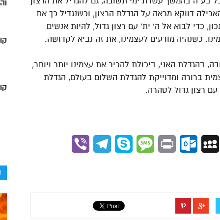
וכל בע”ה בהמשך עשרת ימי תשובה, גם להגדיל את הרצון
וה
אכילה דווקא מראה על הגדלת הרצון, וכשנגדיל כך את
ון, כדי לבוא אל ה’ ית’ עם רצון גדול, להיות אנשים
מינו. כשנהיה מודעים לעצמינו, את זה נביא לקדושה.
קו
, בהגדלת האני, ביכולת להכיר את עצמינו יותר ויותר,
מית ברורה ומדוייקת להגדלת השלום בעולם, הגדלת
קור
 עם רצון גדול לטהרה.
Viber
Telegram
Skype
Message
Outlook.com
Print
MySpace
Gmai
ק