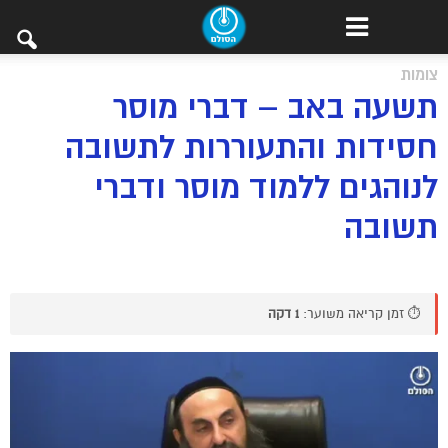
צומות
תשעה באב – דברי מוסר
חסידות והתעוררות לתשובה
לנוהגים ללמוד מוסר ודברי
תשובה
⏱️ זמן קריאה משוער:
1 דקה