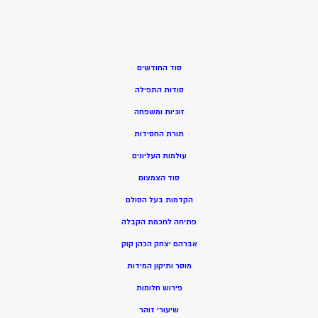
סוד החודשים
סודות התפילה
זוגיות ומשפחה
תורת החסידות
עולמות העליונים
סוד הצמצום
הקדמות בעל הסולם
פתיחה לחכמת הקבלה
אברהם יצחק הכהן קוק
מוסר ותיקון המידות
פירוש חלומות
שיעורי זוהר