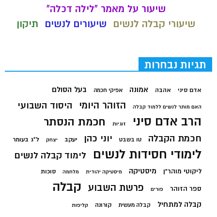
שיעור על מאמר "לילה דכלה"
שיעורי קבלה לנשים
שיעורים לנשים
תיקון
תגיות נבחרות
בעל הסולם
אמונה
אדם סיני
אהבה
אפיקי חכמה
הזוהר היומי
היסוד השבועי
האם מותר לנשים ללמוד קבלה
הרב אדם סיני
חכמת הנסתר
זוגיות
חכמת הקבלה
יוני כהן
יעקב
ל"ג בעומר
טו בשבט
יצחק
לימודי חסידות לנשים
לימוד קבלה לנשים
מיסטיקה
ליקוטי מוהר"ן
סוכות
מיסטיקה יהודית
מלחמה
קבלה
פרשת השבוע
ספר הזוהר
פורים
קבלה למתחיל
קורונה
קבלה מעשית
קליפות