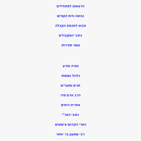
הרצאות למתחילים
נבואה ורוח הקודש
מ
בוא לחכמת הקבלה
כתבי המקובלים
ע
שר ספירות
תורה ומדע
גלגול נשמות
חגים ומועדים
הרב אדם סיני
אחרית הימים
כתבי האר”י
הארי הקדוש ציטוטים
רבי שמעון בר יוחאי