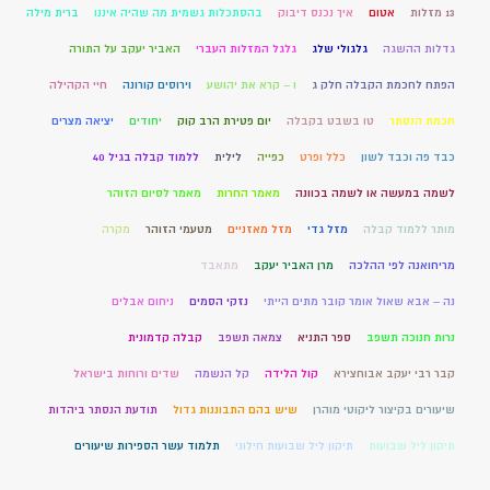
13 מזלות
אטום
איך נכנס דיבוק
בהסתכלות גשמית מה שהיה איננו
ברית מילה
גדלות ההשגה
גלגולי שלג
גלגל המזלות העברי
האביר יעקב על התורה
הפתח לחכמת הקבלה חלק ג
ו – קרא את יהושע
וירוסים קורונה
חיי הקהילה
חכמת הנסתר
טו בשבט בקבלה
יום פטירת הרב קוק
יחודים
יציאה מצרים
כבד פה וכבד לשון
כלל ופרט
כפייה
לילית
ללמוד קבלה בגיל 40
לשמה במעשה או לשמה בכוונה
מאמר החרות
מאמר לסיום הזוהר
מותר ללמוד קבלה
מזל גדי
מזל מאזניים
מטעמי הזוהר
מקרה
מריחואנה לפי ההלכה
מרן האביר יעקב
מתאבד
נה – אבא שאול אומר קובר מתים הייתי
נזקי הסמים
ניחום אבלים
נרות חנוכה תשפב
ספר התניא
צמאה תשפב
קבלה קדמונית
קבר רבי יעקב אבוחצירא
קול הלידה
קל הנשמה
שדים ורוחות בישראל
שיעורים בקיצור ליקוטי מוהרן
שיש בהם התבוננות גדול
תודעת הנסתר ביהדות
תיקון ליל שבועות
תיקון ליל שבועות חילוני
תלמוד עשר הספירות שיעורים