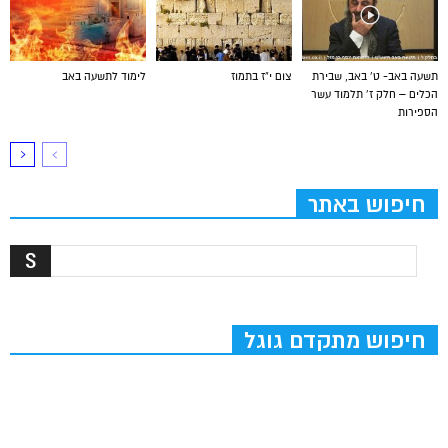
תשעה באב- ט’ באב, שבירת
צום י”ז בתמוז
לימוד לתשעה באב
הכלים – חלק ז’ תלמוד עשר
הספירות
חיפוש באתר
חיפוש מתקדם גוגל