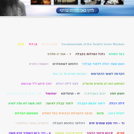
Fundamentals of the Torah’s Inner Wisdom
אורות וכלים
בן דוד
בנים
בעל הסולם
גלגל המזלות בקבלה
ד – אנכי ה אלהיך
האם אשה יכולה ללמוד קבלה?
הלוחש לשמאלנים
העצמה רוחנית
הקדמה לשער ההקדמות
השפעת סמים על בני נוער
התחתון הוא רק מחצית מהעליון
זוהר לילה דכלא
זוהר תיקון ליל שבועות
חשש חמץ
יובש בעבודת ה
יח – קרטליתא
ישמעאל
לא – אית לן בירא בדברא
לילה דכלה
לימוד חכמת הקבלה
לימוד קבלה לאישה
למה משה לא עלה לארץ
לעלות באוב
מהות
מכתב ההתגלות הנבואית בעל הסולם
משמעות המזלות
נד – ויהי מקץ שנתים ימים
ניוזלטר בחכמת הקבלה
נלחמים בשקר הפלסטיני
סורים
סיכום תיקוני הזוהר
סיפורים הרבי מקוצק
ע – ויהי ביום השמיני קרא משה