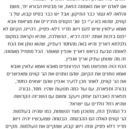
אם לאדם יש את האמונה הזאת, אז מבטיח הבורא ית’, משם
והלאה לא נגמר כבר התיקון, אבל יש כבר בסיס קבוע של ג’
קווים, שהוא בא ע”י כך שג’ הקווים מזכירים את מציאות אבא
ואמא עילאין שיש להם זיווג תדיר דלא-פסיק. דהיינו, הקיום לא
יפגם בזכות אותה יזכה דכיא , ההשלכה, שהיא נקראת במקום
גלגלתא דאריך והיא באה מהחסד דעתיק, שהוא נותן את הכח
לאותה טבעת בראש דאריך אנפין שאומר: הכל מתחיל מאמונה.
זה מה שנותן עתיק אריך אנפין.
הכח הזה מתפשט מצד הפרצופים מאבא ואמא עלאין ואבא
ואמא נותנים את הקיום, שהם נותנים את הג’ קווים ומאפשרים
את הג’ קווים, לאחר מכן לזעיר אנפין שהם יוצאים כחסד,
גבורה ותפארת, עם עוד כמה תנועות שהיו. חסד, גבורה
תפארת כאברהם יצחק ויעקב ומשם עם השכינה הקדושה
שהיא רחל נולדים עם ישראל.
כל המהלך הזה, מתוכנן מצד הנשמות, כמו שהיה בעולמות.
הג’ קווים האלה הם ההבטחה. הבטחה שמעכשיו יהיה זיווג
תדיר דלא פסיק שזה זיווג קבוע שמקיים את העולמות. מקיים