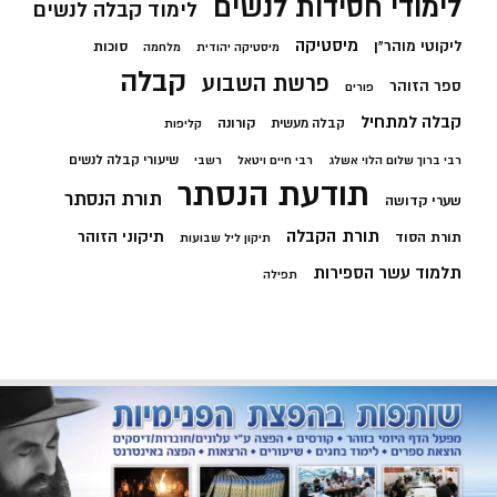
לימודי חסידות לנשים
לימוד קבלה לנשים
מיסטיקה
ליקוטי מוהר"ן
סוכות
מיסטיקה יהודית
מלחמה
קבלה
פרשת השבוע
ספר הזוהר
פורים
קבלה למתחיל
קורונה
קבלה מעשית
קליפות
שיעורי קבלה לנשים
רבי ברוך שלום הלוי אשלג
רבי חיים ויטאל
רשבי
תודעת הנסתר
תורת הנסתר
שערי קדושה
תורת הקבלה
תיקוני הזוהר
תורת הסוד
תיקון ליל שבועות
תלמוד עשר הספירות
תפילה