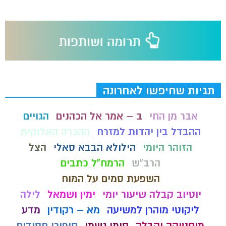
תגיות שחיפשו לאחרונה
אבר מן החי
ב – אמר אל הכהנים
הגויים
ההבדל בין יהדות למזרח
ההכרה האלוקית
הזוהר היומי
הילולא הבבא סאלי
הצל
הרב"ש
הרמח"ל כתבים
השפעת סמים על המוח
יוטיוב קבלה שיעור יומי
ימין ושמאל
לילה
ליקוטי מוהרן למשיעה
מא – רקודין
מדע
מיסטיקה וקבלה
סימן גשמי
סיפורי חסידים