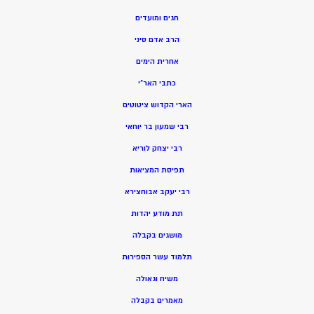
חגים ומועדים
הרב אדם סיני
אחרית הימים
כתבי האר”י
הארי הקדוש ציטוטים
רבי שמעון בר יוחאי
רבי יצחק לוריא
תפיסת המציאות
רבי יעקב אבוחצירא
תת מודע יהדות
מושגים בקבלה
תלמוד עשר הספירות
משיח וגאולה
מאמרים בקבלה