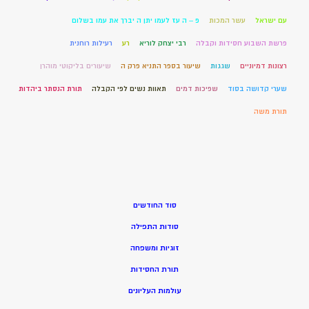
עם ישראל
עשר המכות
פ – ה עז לעמו יתן ה יברך את עמו בשלום
פרשת השבוע חסידות וקבלה
רבי יצחק לוריא
רע
רעילות רוחנית
רצונות דמיוניים
שגגות
שיעור בספר התניא פרק ה
שיעורים בליקוטי מוהרן
שערי קדושה בסוד
שפיכות דמים
תאוות נשים לפי הקבלה
תורת הנסתר ביהדות
תורת משה
סוד החודשים
סודות התפילה
זוגיות ומשפחה
תורת החסידות
עולמות העליונים