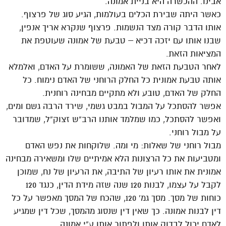
אבינו. ההכשרה היא בניית אמונה.
כאשר היתה שבירת הכלים בעולמות, הגיע סוג של פרצוף.
אותו הדבר קורה מצד הנשמות. פרצוף שנקרא אריך אנפין,
שבנו אותו עם יזכה דכיא – טבעת של אמונה שעוטפת את
המציאות הזאת.
לאחר הטבעת הזאת של האמונה, ששומרת על האדם, ואלמלא
אותה טבעת אמונית כל החלק הרוחני של האדם נימוח. כל
החלק של האדם, טובע ולא מתקיים מבחינה רוחנית.
אפשר להסתכל על המבול במבט גשמי, שירד הרבה גשם ומים,
ואפשר להסתכל, כמו שמלמד אותנו הרב”ש זצוק”ל, שמדובר
על מבול רוחני.
מבול רוחני של שאלות: מי ומה. שלוקחות את נפש האדם
ומטביעות את כל הרצונות הלא אמיתיים שלו ומשאירה מבחינה
אמונית את אותו רעיון של התיבה, את הרעיון של נח, שמוכן
לקבל על עצמו, לבנות 120 שנה שזה מידת הדין, כנגד 120
כוחות של מסך. מסך גמ’ 120, שהכח של המסך מאפשר על כל
דין לבנות אמונה. כך שאין דין שנסוג מהמסך, שכל דין שמגיע
לאדם יכול לבדוק אותו ולפתור אותו ע”י אמונה.