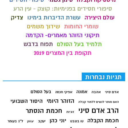
סיפורי חסידים בפנימיות: קוצק - עין הרע
עולם היצירה
עשרת הדיברות בימינו
צדיק
שומרי החומות
שידוך משמים
תיקוני הזוהר מאמרים- הקדמה
תלמיד בעל הסולם
תפוח בדבש
תקופת בין המצרים 2019
תגיות נבחרות
בעל הסולם
אמונה
אדם סיני
אהבה
אפיקי חכמה
הזוהר היומי
היסוד השבועי
האם מותר לנשים ללמוד קבלה
הרב אדם סיני
חכמת הנסתר
זוגיות
חכמת הקבלה
יוני כהן
יעקב
ל"ג בעומר
טו בשבט
יצחק