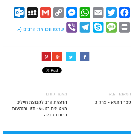
ok.com
MySpace
Gmail
Copy
Messenger
WhatsApp
Email
Twitter
Facebook
Link
Viber
Telegram
Skype
Message
Print
שתפו וזכו את הרבים (-:
המאמר הבא
מאמר קודם
ספר התניא - פרק כ
הרצאת הרב לקבוצת חיילים
מצטיינים בנושא- חזון ומנהיגות
ברוח הקבלה