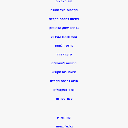
סוד הצמצום
הקדמות בעל הסולם
פתיחה לחכמת הקבלה
אברהם יצחק הכהן קוק
מוסר ותיקון המידות
פירוש חלומות
שיעורי זוהר
הרצאות למתחילים
נבואה ורוח הקודש
מ
בוא לחכמת הקבלה
כתבי המקובלים
ע
שר ספירות
תורה ומדע
גלגול נשמות