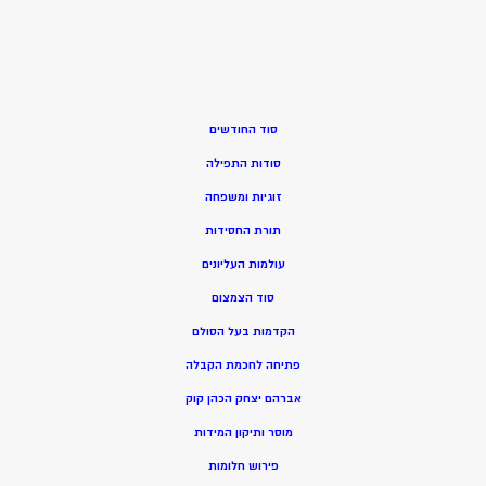
סוד החודשים
סודות התפילה
זוגיות ומשפחה
תורת החסידות
עולמות העליונים
סוד הצמצום
הקדמות בעל הסולם
פתיחה לחכמת הקבלה
אברהם יצחק הכהן קוק
מוסר ותיקון המידות
פירוש חלומות