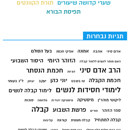
שערי קדושה שיעורים
תורת הקוונטים
תפיסת הבורא
תגיות נבחרות
בעל הסולם
אמונה
אדם סיני
אהבה
אפיקי חכמה
הזוהר היומי
היסוד השבועי
האם מותר לנשים ללמוד קבלה
הרב אדם סיני
חכמת הנסתר
זוגיות
חכמת הקבלה
יוני כהן
יעקב
ל"ג בעומר
טו בשבט
יצחק
לימודי חסידות לנשים
לימוד קבלה לנשים
מיסטיקה
ליקוטי מוהר"ן
סוכות
מיסטיקה יהודית
מלחמה
קבלה
פרשת השבוע
ספר הזוהר
פורים
קבלה למתחיל
קורונה
קבלה מעשית
קליפות
שיעורי קבלה לנשים
רבי ברוך שלום הלוי אשלג
רבי חיים ויטאל
רשבי