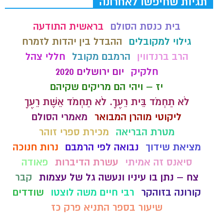
תגיות שחיפשו לאחרונה
בית כנסת הסולם
בראשית התודעה
גילוי למקובלים
ההבדל בין יהדות לזמרח
הרב ברנדווין
הרמבם מקובל
חללי צהל
חלקיק
יום ירושלים 2020
יז – ויהי הם מריקים שקיהם
לֹא תַחְמֹד בֵּית רֵעֶךָ. לֹא תַחְמֹד אֵשֶׁת רֵעֶךָ
ליקוטי מוהרן המבואר
מאמרי הסולם
מטרת הבריאה
מכירת ספרי זוהר
מציאת שידוך
נבואה לפי הרמבם
נרות חנוכה
סיאנס זה אמיתי
עשרת הדיברות
פאודה
צח – נתן בו עיניו ונעשה גל של עצמות
קבר
קורונה בזוהקר
רבי חיים משה לוצטו
שודדים
שיעור בספר התניא פרק כז