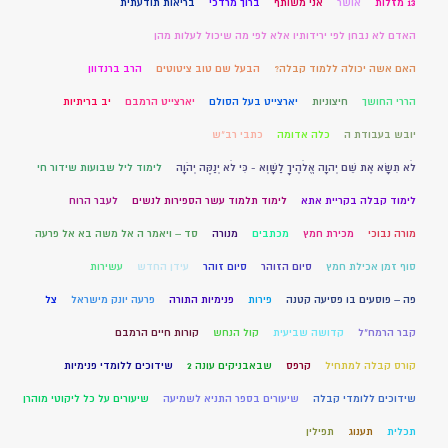
13 מזלות
אושר
אני משותף
ברוך מרדכי
בריאות תודעתית
האדם לא נבחן לפי ירידותיו אלא לפי מה שיכול לעלות מהן
האם אשה יכולה ללמוד קבלה?
הבעל שם טוב ציטוטים
הרב ברנדוון
הררי החושך
חיצוניות
יארצייט בעל הסולם
יארצייט הרמבם
יב בריתיות
יובש בעבודת ה
כלה אדומה
כתבי רב"ש
לֹא תִשָּׂא אֶת שֵׁם יְהוָה אֱלֹהֶיךָ לַשָּׁוְא - כִּי לֹא יְנַקֶּה יְהֹוָה
לימוד ליל שבועות שידור חי
לימוד קבלה בקריית אתא
לימוד תלמוד עשר הספירות לנשים
לעבר הרוח
מורה נבוכי
מכירת חמץ
מכתבים
מנורה
סד – ויאמר ה אל משה בא אל פרעה
סוף זמן אכילת חמץ
סיום הזוהר
סיום זוהר
עידן החדש
עשירות
פה – פוסעים בו פסיעה קטנה
פירות
פנימיות התורה
פרעה יונק מישראל
צל
קבר הרמח"ל
קדושה שביעית
קול הנחש
קורות חיים הרמבם
קורס קבלה למתחיל
קרפס
שבאבניקים עונה 2
שידוכים ללומדי פנימיות
שידוכים ללומדי קבלה
שיעורים בספר התניא לשמיעה
שיעורים על כל ליקוטי מוהרן
תכלית
תענוג
תפילין