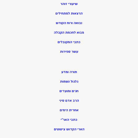
שיעורי זוהר
הרצאות למתחילים
נבואה ורוח הקודש
מ
בוא לחכמת הקבלה
כתבי המקובלים
ע
שר ספירות
תורה ומדע
גלגול נשמות
חגים ומועדים
הרב אדם סיני
אחרית הימים
כתבי האר”י
הארי הקדוש ציטוטים