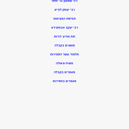
רבי שמעון בר יוחאי
רבי יצחק לוריא
תפיסת המציאות
רבי יעקב אבוחצירא
תת מודע יהדות
מושגים בקבלה
תלמוד עשר הספירות
משיח וגאולה
מאמרים בקבלה
מאמרים בחסידות