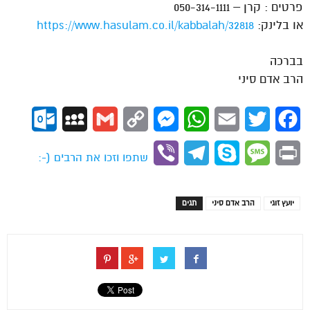
פרטים : קרן – 050-314-1111
או בלינק:
https://www.hasulam.co.il/kabbalah/32818
בברכה
הרב אדם סיני
ok.com
MySpace
Gmail
Copy
Messenger
WhatsApp
Email
Twitter
Facebook
Link
Viber
Telegram
Skype
Message
Print
שתפו וזכו את הרבים (-:
יועץ זוגי
הרב אדם סיני
תגים