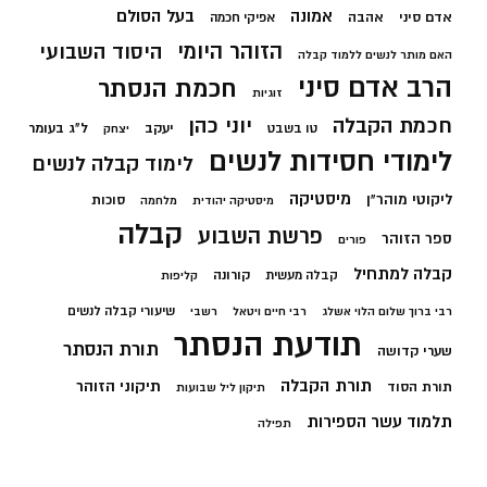
בעל הסולם
אמונה
אדם סיני
אהבה
אפיקי חכמה
הזוהר היומי
היסוד השבועי
האם מותר לנשים ללמוד קבלה
הרב אדם סיני
חכמת הנסתר
זוגיות
חכמת הקבלה
יוני כהן
יעקב
ל"ג בעומר
טו בשבט
יצחק
לימודי חסידות לנשים
לימוד קבלה לנשים
מיסטיקה
ליקוטי מוהר"ן
סוכות
מיסטיקה יהודית
מלחמה
קבלה
פרשת השבוע
ספר הזוהר
פורים
קבלה למתחיל
קורונה
קבלה מעשית
קליפות
שיעורי קבלה לנשים
רבי ברוך שלום הלוי אשלג
רבי חיים ויטאל
רשבי
תודעת הנסתר
תורת הנסתר
שערי קדושה
תורת הקבלה
תיקוני הזוהר
תורת הסוד
תיקון ליל שבועות
תלמוד עשר הספירות
תפילה