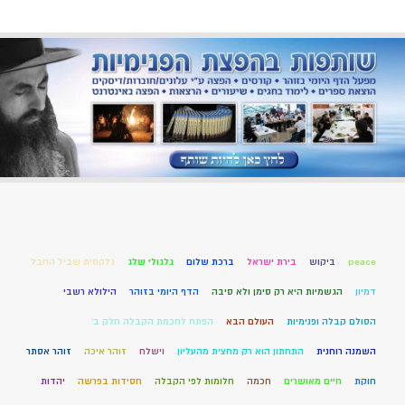
peace
ביקוש
בירת ישראל
ברכת שלום
גלגולי שלג
גלקסית שביל החבל
דמיון
הגשמיות היא רק סימן ולא סיבה
הדף היומי בזוהר
הילולא רשבי
הסולם קבלה ופנימיות
העולם הבא
הפתח לחכמת הקבלה חלק ב'
השמנה רוחנית
התחתון הוא רק מחצית מהעליון
וישלח
זוהר איכה
זוהר אסתר
חוקת
חיים מאושרים
חכמה
חלומות לפי הקבלה
חסידות בפרשה
יהדות