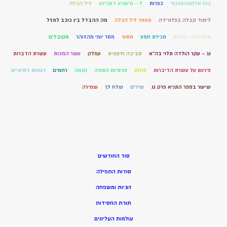
כוח אלקטרומגנטי
כפרות
ל – מישרא דסכינא
ליל הכלה
לימוד קבלה בפלורידה
מאמר ליל הכלה
מה ההבדל בין כוכב למזל
מיסטיקה יהודית
מכירת חמץ
מסעי
מסר יומי מהזוהר
מקובלים
נג – עקר הולדה תלוי בה"א
סביבה חיצונית
עמלק
עשר המכות
עשרת הדברות
פירוש על עשרת הדיברות
פנחס
פנימיות התורה
קנאה
רחמים
רצונות דמיוניים
שיעור בספר התניא פרק נג
שירים
שלח לך
שמירה
סוד החודשים
סודות התפילה
זוגיות ומשפחה
תורת החסידות
עולמות העליונים