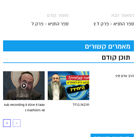
המאמר הבא
מאמר קודם
ספר התניא - פרק ל 2
ספר התניא - פרק ל
מאמרים קשורים
תוכן קודם
הרב אדם סיני
חרבות ברזל
sub recording 0 slice 0 taas
1 mathilim 40