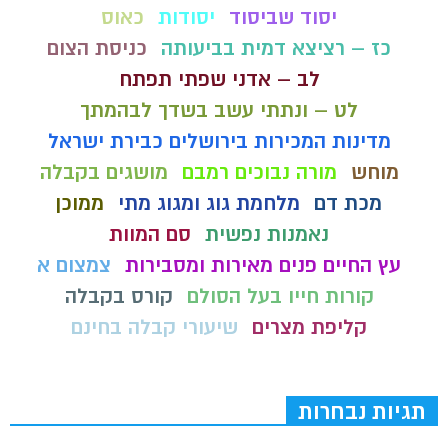
יסוד שביסוד
יסודות
כאוס
כז – רציצא דמית בביעותה
כניסת הצום
לב – אדני שפתי תפתח
לט – ונתתי עשב בשדך לבהמתך
מדינות המכירות בירושלים כבירת ישראל
מוחש
מורה נבוכים רמבם
מושגים בקבלה
מכת דם
מלחמת גוג ומגוג מתי
ממוכן
נאמנות נפשית
סם המוות
עץ החיים פנים מאירות ומסבירות
צמצום א
קורות חייו בעל הסולם
קורס בקבלה
קליפת מצרים
שיעורי קבלה בחינם
תגיות נבחרות