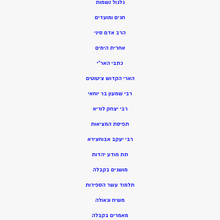
גלגול נשמות
חגים ומועדים
הרב אדם סיני
אחרית הימים
כתבי האר”י
הארי הקדוש ציטוטים
רבי שמעון בר יוחאי
רבי יצחק לוריא
תפיסת המציאות
רבי יעקב אבוחצירא
תת מודע יהדות
מושגים בקבלה
תלמוד עשר הספירות
משיח וגאולה
מאמרים בקבלה