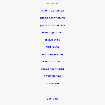
סוד הצמצום
הקדמות בעל הסולם
פתיחה לחכמת הקבלה
אברהם יצחק הכהן קוק
מוסר ותיקון המידות
פירוש חלומות
שיעורי זוהר
הרצאות למתחילים
נבואה ורוח הקודש
מ
בוא לחכמת הקבלה
כתבי המקובלים
ע
שר ספירות
תורה ומדע