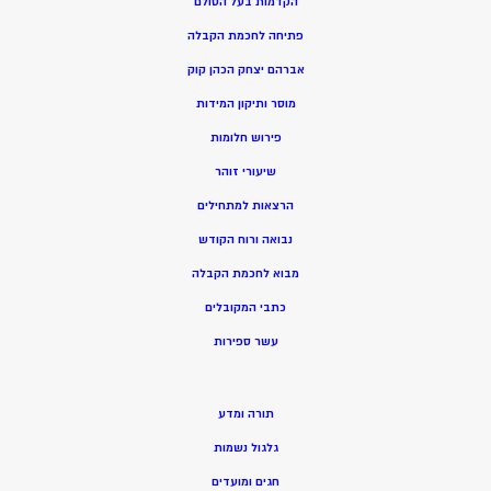
הקדמות בעל הסולם
פתיחה לחכמת הקבלה
אברהם יצחק הכהן קוק
מוסר ותיקון המידות
פירוש חלומות
שיעורי זוהר
הרצאות למתחילים
נבואה ורוח הקודש
מ
בוא לחכמת הקבלה
כתבי המקובלים
ע
שר ספירות
תורה ומדע
גלגול נשמות
חגים ומועדים