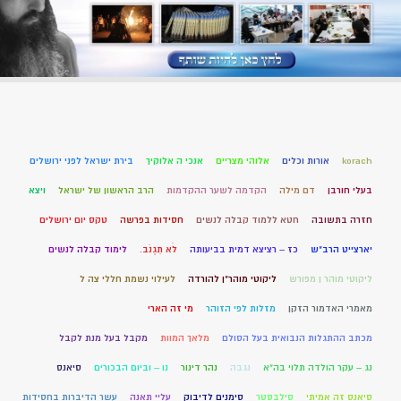
korach
אורות וכלים
אלוהי מצריים
אנכי ה אלוקיך
בירת ישראל לפני ירושלים
בעלי חורבן
דם מילה
הקדמה לשער ההקדמות
הרב הראשון של ישראל
ויצא
חזרה בתשובה
חטא ללמוד קבלה לנשים
חסידות בפרשה
טקס יום ירושלים
יארצייט הרב"ש
כז – רציצא דמית בביעותה
לֹא תִגְנֹב.
לימוד קבלה לנשים
ליקוטי מוהר ן מפורש
ליקוטי מוהר"ן להורדה
לעילוי נשמת חללי צה ל
מאמרי האדמור הזקן
מזלות לפי הזוהר
מי זה הארי
מכתב ההתגלות הנבואית בעל הסולם
מלאך המוות
מקבל בעל מנת לקבל
נג – עקר הולדה תלוי בה"א
נגבה
נהר דינור
נו – וביום הבכורים
סיאנס
סיאנס זה אמיתי
סילבסטר
סימנים לדיבוק
עליי תאנה
עשר הדיברות בחסידות