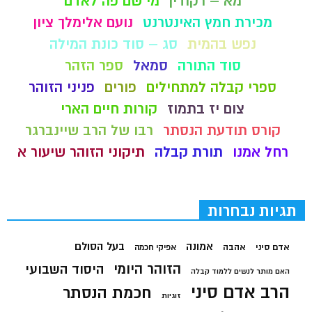
מא – רקודין
מי שם פה לאדם
מכירת חמץ האינטרנט
נועם אלימלך ציון
נפש בהמית
סג – סוד כונת המילה
סוד התורה
סמאל
ספר הזהר
ספרי קבלה למתחילים
פורים
פניני הזוהר
צום יז בתמוז
קורות חיים הארי
קורס תודעת הנסתר
רבו של הרב שיינברגר
רחל אמנו
תורת קבלה
תיקוני הזוהר שיעור א
תגיות נבחרות
בעל הסולם
אמונה
אדם סיני
אהבה
אפיקי חכמה
הזוהר היומי
היסוד השבועי
האם מותר לנשים ללמוד קבלה
הרב אדם סיני
חכמת הנסתר
זוגיות