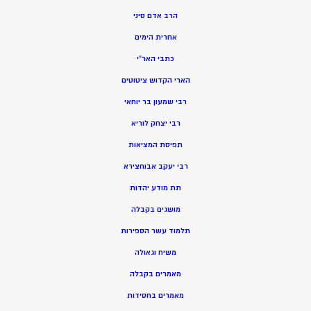
הרב אדם סיני
אחרית הימים
כתבי האר”י
הארי הקדוש ציטוטים
רבי שמעון בר יוחאי
רבי יצחק לוריא
תפיסת המציאות
רבי יעקב אבוחצירא
תת מודע יהדות
מושגים בקבלה
תלמוד עשר הספירות
משיח וגאולה
מאמרים בקבלה
מאמרים בחסידות