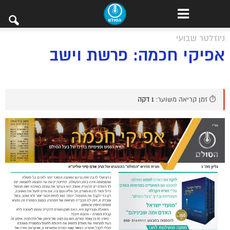
ניוזלטר שבועי
אפיקי חכמה: פרשת וישב
⏱️ זמן קריאה משוער:
1 דקה