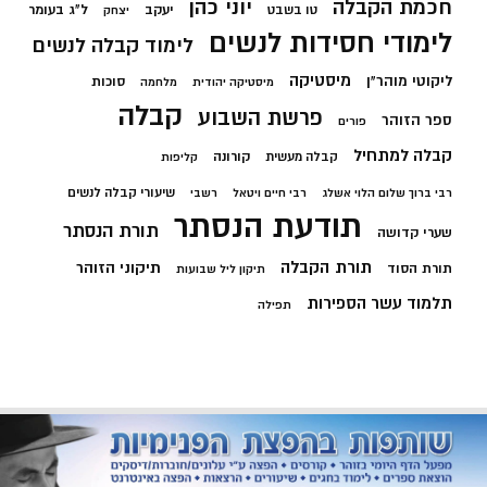
חכמת הקבלה
יוני כהן
יעקב
ל"ג בעומר
טו בשבט
יצחק
לימודי חסידות לנשים
לימוד קבלה לנשים
מיסטיקה
ליקוטי מוהר"ן
סוכות
מיסטיקה יהודית
מלחמה
קבלה
פרשת השבוע
ספר הזוהר
פורים
קבלה למתחיל
קורונה
קבלה מעשית
קליפות
שיעורי קבלה לנשים
רבי ברוך שלום הלוי אשלג
רבי חיים ויטאל
רשבי
תודעת הנסתר
תורת הנסתר
שערי קדושה
תורת הקבלה
תיקוני הזוהר
תורת הסוד
תיקון ליל שבועות
תלמוד עשר הספירות
תפילה