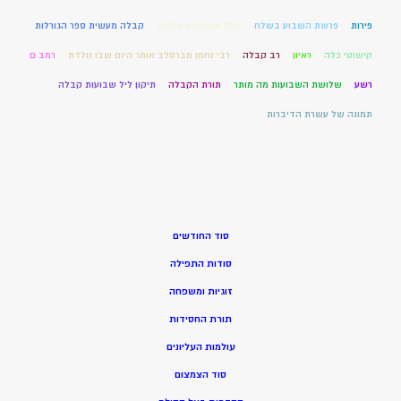
פירות
פרשת השבוע בשלח
צורה מופשטת מחומר
קבלה מעשית ספר הגורלות
קישוטי כלה
ראיון
רב קבלה
רבי נחמן מברסלב אומר היום שבו נולדת
רמב ם
רשע
שלושת השבועות מה מותר
תורת הקבלה
תיקון ליל שבועות קבלה
תמונה של עשרת הדיברות
סוד החודשים
סודות התפילה
זוגיות ומשפחה
תורת החסידות
עולמות העליונים
סוד הצמצום