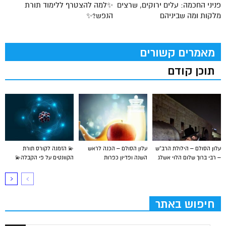
פניני החכמה: עלים ירוקים, שרצים
✨למה להצטרף ללימוד תורת
מלקות ומה שביניהם
הנפש?✨
מאמרים קשורים
תוכן קודם
עלון הסולם – הילולת הרב”ש
עלון הסולם – הכנה לראש
💫 הזמנה לקורס תורת
– רבי ברוך שלום הלוי אשלג
השנה ופדיון כפרות
הקוונטים על פי הקבלה💫
חיפוש באתר