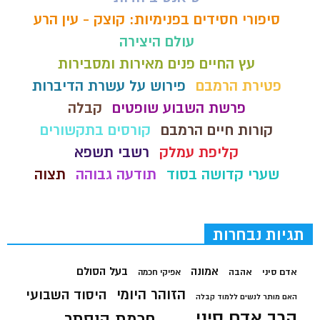
סיפורי חסידים בפנימיות: קוצק - עין הרע
עולם היצירה
עץ החיים פנים מאירות ומסבירות
פטירת הרמבם
פירוש על עשרת הדיברות
פרשת השבוע שופטים
קבלה
קורות חיים הרמבם
קורסים בתקשורים
קליפת עמלק
רשבי תשפא
שערי קדושה בסוד
תודעה גבוהה
תצוה
תגיות נבחרות
בעל הסולם
אמונה
אדם סיני
אהבה
אפיקי חכמה
הזוהר היומי
היסוד השבועי
האם מותר לנשים ללמוד קבלה
הרב אדם סיני
חכמת הנסתר