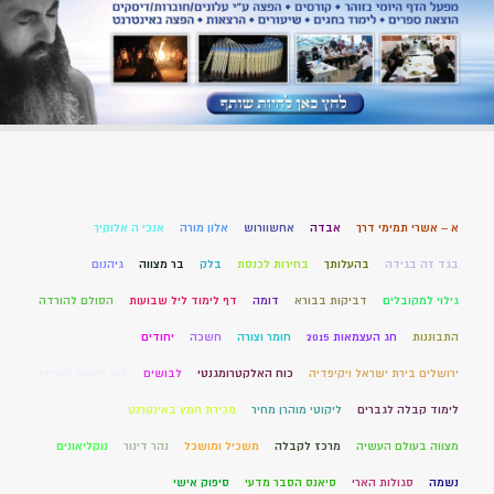
א – אשרי תמימי דרך
אבדה
אחשוורוש
אלון מורה
אנכי ה אלוקיך
בגד זה בגידה
בהעלותך
בחירות לכנסת
בלק
בר מצווה
גיהנום
גילוי למקובלים
דביקות בבורא
דומה
דף לימוד ליל שבועות
הסולם להורדה
התבוננות
חג העצמאות 2015
חומר וצורה
חשכה
יחודים
ירושלים בירת ישראל ויקיפדיה
כוח האלקטרומגנטי
לבושים
לוח סיאנס למכירה
לימוד קבלה לגברים
ליקוטי מוהרן מחיר
מכירת חמץ באינטרנט
מצווה בעולם העשיה
מרכז לקבלה
משכיל ומושכל
נהר דינור
נוקליאונים
נשמה
סגולות הארי
סיאנס הסבר מדעי
סיפוק אישי