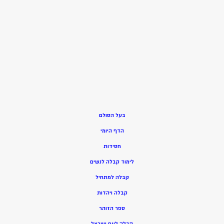
בעל הסולם
הדף היומי
חסידות
ל
ימוד קבלה לנשים
ק
בלה למתחיל
ק
בלה ויהדות
ספר הזוהר
קבלה לעם ישראל