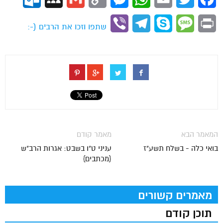
Link
Viber
Telegram
Skype
Message
Print
שתפו וזכו את הרבים (-:
המאמר הבא
מאמר קודם
בואי כלה - בשלח תשע"ז
עניני ט"ו בשבט: אגרות הרב"ש
{מכתבים}
מאמרים קשורים
תוכן קודם