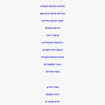
פתיחה לחכמת הקבלה
אברהם יצחק הכהן קוק
מוסר ותיקון המידות
פירוש חלומות
שיעורי זוהר
הרצאות למתחילים
נבואה ורוח הקודש
מ
בוא לחכמת הקבלה
כתבי המקובלים
ע
שר ספירות
תורה ומדע
גלגול נשמות
חגים ומועדים