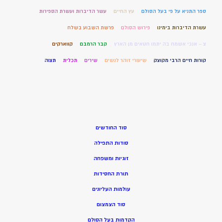
ספר התניא על פי בעל הסולם
עץ החיים
עשר הדיברות ועשרת הספירות
עשרת הדיברות בימינו
פירוש הסולם
פרשת השבוע בשלח
צ – אנכי אשמח בה יתמו חטאים מן הארץ
קבר הרמבם
קווארקים
קורות חיים הרבי מקוצק
שיעורי זוהר לנשים
שירים
תכלית
תצוה
סוד החודשים
סודות התפילה
זוגיות ומשפחה
תורת החסידות
עולמות העליונים
סוד הצמצום
הקדמות בעל הסולם