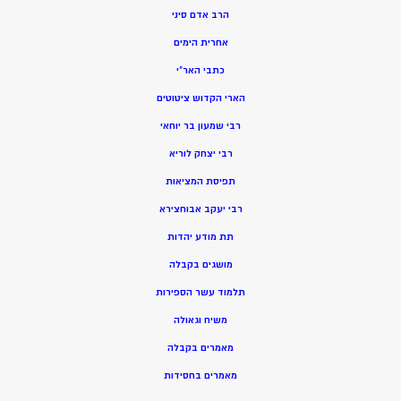
הרב אדם סיני
אחרית הימים
כתבי האר”י
הארי הקדוש ציטוטים
רבי שמעון בר יוחאי
רבי יצחק לוריא
תפיסת המציאות
רבי יעקב אבוחצירא
תת מודע יהדות
מושגים בקבלה
תלמוד עשר הספירות
משיח וגאולה
מאמרים בקבלה
מאמרים בחסידות