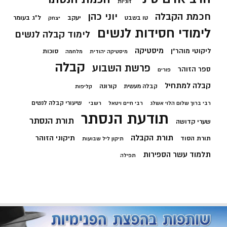
זוגיות
חכמת הקבלה
יוני כהן
יעקב
ל"ג בעומר
טו בשבט
יצחק
לימודי חסידות לנשים
לימוד קבלה לנשים
מיסטיקה
ליקוטי מוהר"ן
סוכות
מיסטיקה יהודית
מלחמה
קבלה
פרשת השבוע
ספר הזוהר
פורים
קבלה למתחיל
קורונה
קבלה מעשית
קליפות
שיעורי קבלה לנשים
רבי ברוך שלום הלוי אשלג
רבי חיים ויטאל
רשבי
תודעת הנסתר
תורת הנסתר
שערי קדושה
תורת הקבלה
תיקוני הזוהר
תורת הסוד
תיקון ליל שבועות
תלמוד עשר הספירות
תפילה