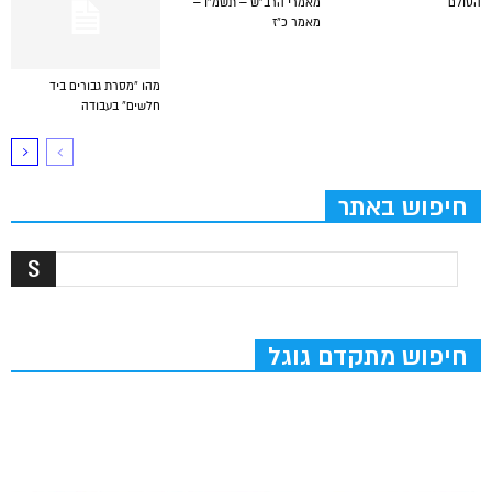
הסולם
מאמרי הרב”ש – תשמ”ו –
מאמר כ”ז
מהו “מסרת גבורים ביד
חלשים” בעבודה
חיפוש באתר
חיפוש מתקדם גוגל