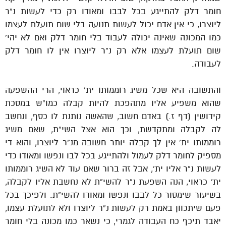
חומר דלק להתייגע בכל לבבו ומאודו רק כדי לעשות נ”ר
ליוצרו, כי אין אדם יכול לעשות תנועה בלי שום תועלת לעצמו
כמו המכונה שאינה יכולה לעבוד בלי חומר דלק ואם לא יהי’
שום תועלת לעצמו אלא רק נ”ר ליוצרו אין לו חומר דלק
לעבודה.
והתשובה היא שכל משיג רוממותו ית’ כראוי, הרי ההשפעה
שהוא משפיע אליו מתהפכת להיות קבלה כמו”ש במסכת
קידושין (דף ז.) באדם חשוב, שהאשה נותנת לו כסף, ונחשב
לה לקבלה ומתקדשת, וכך הוא אצל השי”ת, שאם משיג
רוממותו ית’ אין לך קבלה יותר חשובה מנ”ר ליוצרו, והוא די
מספיק לחומר דלק לעמול ולהתייגע בכל לבו ונפשו ומאודו כדי
לעשות נ”ר אליו ית’, אבל זה ברור שאם עוד לא השיג רוממותו
ית’ כראוי, הנה השפעת נ”ר להשי”ת לא נחשבת אליו לקבלה,
בשיעור שימסור כל לבבו ונפשו ומאודו להשי”ת. ולפיכך בכל
פעם שיתכוון באמת רק לעשות נ”ר ליוצרו ולא לתועלת עצמו,
יאבד תיכף כח העבודה לגמרי, כי נשאר כמו מכונה בלי חומר