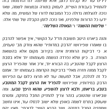
לידינו עוד לא קבלנו כלום, אלא שניתנה לנו הזדמנות בזה
להתחיל בעבודת השי”ת, לעסוק בתורה ובמצוות לשמה, שאז
נזכה להצלחה גדולה ככל המובטח לדורו של המשיח, מה שלא
ידעו כל הדורות שלפנינו, ואז נזכה לזמן הקבלה של שתי אלה:
”
שלימות ההשגה
” ו”
הגאולה השלימה
“.
והנה ביארנו היטב תשובת חז”ל על הקושי’, איך אפשר להדבק
בו שאמרו שפירושו “הדבק במדותיו” שהוא צודק מב’ טעמים,
א. כי דביקות הרוחנית אינה בקירוב מקום אלא בהשואת
הצורה. ב. כיון שלא נפרדה הנשמה מעצמותו ית’ אלא בסבת
הרצון לקבל שהטביע בה הבורא ית’, א”כ אחר שהפריד הרצון
לקבל ממנה חזרה מאלי’ בדביקות הקדומה בעצמותו ית’. אמנם
כל זה להלכה, אבל למעשה עוד לא תרצו כלום עם הפירוש
הדבק במידותיו, שפירושו
להפריד את הרצון לקבל המוטבע
בטבע בריאתו, ולבא לרצון להשפיע שהוא היפך טבעו.
ומה
שביארנו שהטובע בנהר צריך להחזיק החבל בחזקה, ומטרם
שעוסק בתו”מ לשמה באופן שלא ישוב לכסלו עוד, אינו נחשב
שמחזיק החבל בחזקה, שוב הדרא קושי’ לדוכתי’, מאין יקח