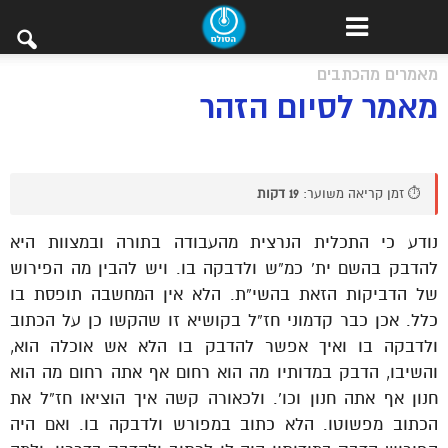
מאמרים מהכתבים
מאמר לסיום הזהר
⏱️ זמן קריאה משוער:
19 דקות
נודע כי התכלית הנרצית מהעבודה בתורה ובמצוות היא
להדבק בהשם ית’ כמ”ש ולדבקה בו. ויש להבין מה הפירוש
של הדביקות הזאת בהשי”ת. הלא אין המחשבה תופסת בו
כלל. אכן כבר קדמוני חז”ל בקושיא זו שהקשו כן על הכתוב
ולדבקה בו ואיך אפשר להדבק בו הלא אש אוכלה הוא,
והשיבו, הדבק במדותיו מה הוא רחום אף אתה רחום מה הוא
חנון אף אתה חנון וכו’. ולכאורה קשה איך הוציאו חז”ל את
הכתוב מפשוטו. הלא כתוב במפורש ולדבקה בו. ואם היה