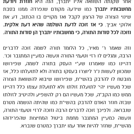
אחר שקנתה השוואה אליו יתברך, הנה היא
חוזרת ויודעת
מחשבותיו יתברך
כמו שידעה מקודם שנפרדה ממנו בסבת
שינוי הצורה של הרצון לקבל ואז מקויים בו הכתוב, דע את
אלוקי אביך.
כי אז זוכה לדעת השלמה שהיא דעת אלקית.
וזוכה לכל סודות התורה, כי מחשבותיו יתברך הן סודות התורה.
וזה שאמר ר’ מאיר, כל הלומד תורה לשמה זוכה לדברים
הרבה, ומגלים לו רזי וטעמי התורה ונעשה כמעיין המתגבר וכו’.
דהיינו כמו שאמרנו שע”י העסק בתורה לשמה, שפירושו
שמכוון לעשות נ”ר ליוצרו בעסקו בתורה ולא לתועלתו כלל, אז
מובטח לו להדבק בהשי”ת, שפירושו שיבוא להשוואת הצורה
שכל מעשיו יהי’ לתועלת זולתו ולא לתועלת עצמו כלל דהיינו
ממש כמו הקב”ה, שכל מעשיו הם רק להשפיע ולהיטיב לזולתו
שבזה חוזר האדם להדבק בהשי”ת כמו שהיתה הנשמה מטרם
שנבראה. ולפיכך זוכה לדברים הרבה וזוכה לרזי וטעמי התורה,
ונעשה כמעיין המתגבר מחמת ביטול המחיצות שהפרידוהו
מהשי”ת, שחזר להיות אחד עמו יתברך כמטרם שנברא.