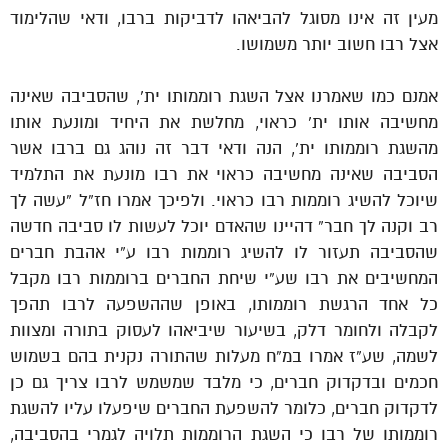
מעין זה אינו מסוגל להביאהו לדביקות ברבו, ודאי שהלימוד
אצל רבו חשוב יותר משמושו.
אמנם כמו שאמרנו אצל השגת רוממותו ית’, שהסביבה שאינה
מחשיבה אותו ית’ כראוי, מחלשת את היחיד ומונעת אותו
מהשגת רוממותו ית’, הנה ודאי דבר זה נוהג גם ברבו אשר
הסביבה שאינה מחשיבה כראוי את רבו מונעת את התלמיד
שיוכל להשיג רוממות רבו כראוי. ולפיכך אמרו חז”ל “עשה לך
רב וקנה לך חבר” דהיינו שהאדם יוכל לעשות לו סביבה חדשה
שהסביבה תעזור לו להשיג רוממות רבו ע”י אהבת חברים
המחשיבים את רבו שע”י שיחת החברים ברוממות רבו מקבל
כל אחד הרגשת רוממותו, באופן שההשפעה לרבו תהפך
לקבלה ולחומר דלק, בשיעור שיביאהו לעסוק בתורה ומצוות
לשמה, שע”ז אמרו במ”ח מעלות שהתורה נקנית בהם בשמוש
חכמים ובדקדוק חברים, כי מלבד שמשמש לרבו צריך גם כן
לדקדוק חברים, כלומר להשפעת החברים שיפעלו עליו להשגת
רוממותו של רבו כי השגת הרוממות תלויה לגמרי בהסביבה,