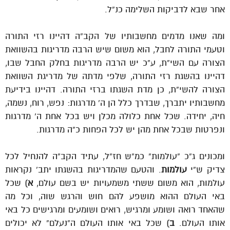
אחר שבא לדביקות השלימה כנ”ל.
ומה שאנו מדמים מחשבותיו של הקב”ה דהיינו רזי התורה
וטעמי התורה לחבל, הוא משום שיש הרבה מדריגות בהשוואת
הצורה עם השי”ת, ע”כ יש הרבה מדריגות בחלק החבל שבו,
דהיינו בהשגת רזי התורה, שלפי מדתה של מדריגת השוואת
הצורה להשי”ת, כן מדת השגתו ברזי התורה. דהיינו בידיעת
מחשבותיו יתברך, שבדרך כלל הן ה’ מדרגות: נפש, רוח, נשמה,
חיה, יחידה. שכל אחת כלולה מכלן ויש בכל אחת ה’ מדרגות
ונפרטות שבכל אחת מהן יש לכל הפחות כ”ה מדרגות.
ומכונים ג”כ “עולמות” כמ”ש חז”ל, עתיד הקב”ה להנחיל לכל
צדיק ש”י
עולמות
. והטעם שהמדריגות בהשגתו יתב’ נקראות
עולמות, הוא משום ששתי משמעויות יש בשם עולם,
א
) שכל
באי העולם ההוא מושפע להם חוש והרגש שוה, וכל מה
שהאחד רואה ושומע ומרגיש, רואים ושומעים ומרגישים כל באי
אותו העולם.
ב
) שכל באי אותו העולם ה”נעלם” לא יכולים