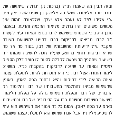
ובזה תבין מה שאמרו חז”ל (ברכות ז:) “גדולה שימושה של
תורה יותר מלימודה שנא’ פה אלישע בן שפט אשר יצק מים
ע”י אליהו למד לא נאמר אלא יצק”, שלכאורה תמוה איך
מעשים פשוטים יהיו גדולים מלימוד החכמה והדעת, ובאמור
מובן היטב כי השמוש ששימש לרבו בגופו ומאודו ע”מ לעשות
נ”ר לרבו מביאהו לדביקות ברבו דהיינו להשוואת הצורה
ומקבל עי”ז ידיעותיו ומחשבותיו של רבו, בסוד פה אל פה
שהיא דביקות רוחא ברוחא, שעי”ז זוכה להשיג רוממותו ית’
בשיעור שתהפך ההשפעה לקבלה להיות לו חומר דלק מספיק
למסי”נ ומאודו עד שיזכה לדביקות בהקב”ה כנ”ל. משא”כ
לימוד התורה אצל רבו, כי היא מוכרחת להיות לתועלת עצמו,
ואינה מביאה לידי דביקות והיא נבחנת מפה לאוזן, באופן
שהשמוש מביאו להתלמיד מחשבותיו של רבו, והלימוד רק
הדבורים של רבו, ומעלת השמוש גדלה על מעלת הלימוד,
כשיעור חשיבות מחשבת רבו על הדיבורים של רבו וכחשיבות
פא”פ על מפה לאוזן. אמנם כל זה אמור אם השימוש הוא ע”מ
להשפיע אליו נ”ר אבל אם השמוש הוא לתועלת עצמו ששמוש