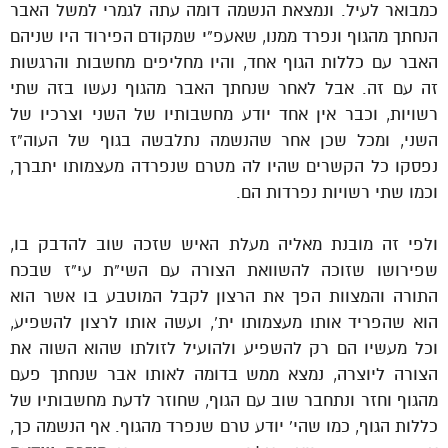
כמבואר לעיל. ונמצאת הנשמה דומה עתה לגמרי למשל האבר
הנחתך מהגוף ונפרד ממנו, שאעפ”י שמקודם הפירוד היו שניהם
האבר עם כללות הגוף אחד, והיו מחליפים מחשבות והרגשות
זה עם זה. אבל לאחר שנחתך האבר מהגוף נעשו בזה שתי
רשויות, וכבר אין אחד יודע מחשבותיו של השני וצרכיו של
השני, ומכל שכן אחר שהנשמה נתלבשה בגוף של העוה”ז
נפסקו כל הקשרים שהיו לה מטרם שנפרדה מעצמותו יתברך,
וכמו שתי רשויות נפרדות הם.
ולפי זה מובנת מאליה מעלת האיש שזכה שוב להדבק בו,
שפירושו שזוכה להשוואת הצורה עם השי”ת עי”ז שבכח
התורה והמצוות הפך את הרצון לקבל המוטבע בו אשר הוא
הוא שהפריד אותו מעצמותו ית’, ועשה אותו לרצון להשפיע,
וכל מעשיו הם רק להשפיע ולהועיל לזולתו שהוא השוה את
הצורה ליוצרה, נמצא ממש בדומה לאותו אבר שנחתך פעם
מהגוף וחזר ונתחבר שוב עם הגוף, שחוזר לדעת מחשבותיו של
כללות הגוף, כמו שהי’ יודע טרם שנפרד מהגוף. אף הנשמה כך,