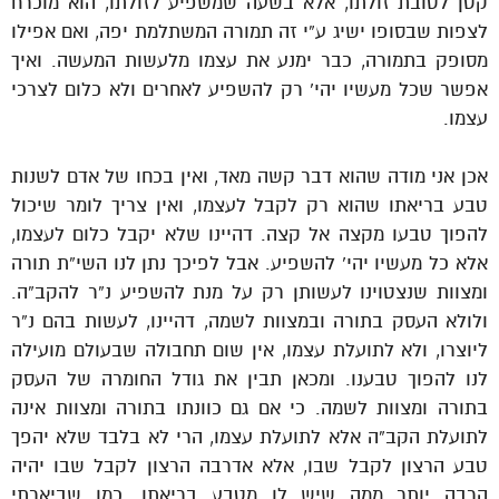
קטן לטובת זולתו, אלא בשעה שמשפיע לזולתו, הוא מוכרח
לצפות שבסופו ישיג ע”י זה תמורה המשתלמת יפה, ואם אפילו
מסופק בתמורה, כבר ימנע את עצמו מלעשות המעשה. ואיך
אפשר שכל מעשיו יהי’ רק להשפיע לאחרים ולא כלום לצרכי
עצמו.
אכן אני מודה שהוא דבר קשה מאד, ואין בכחו של אדם לשנות
טבע בריאתו שהוא רק לקבל לעצמו, ואין צריך לומר שיכול
להפוך טבעו מקצה אל קצה. דהיינו שלא יקבל כלום לעצמו,
אלא כל מעשיו יהי’ להשפיע. אבל לפיכך נתן לנו השי”ת תורה
ומצוות שנצטוינו לעשותן רק על מנת להשפיע נ”ר להקב”ה.
ולולא העסק בתורה ובמצוות לשמה, דהיינו, לעשות בהם נ”ר
ליוצרו, ולא לתועלת עצמו, אין שום תחבולה שבעולם מועילה
לנו להפוך טבענו. ומכאן תבין את גודל החומרה של העסק
בתורה ומצוות לשמה. כי אם גם כוונתו בתורה ומצוות אינה
לתועלת הקב”ה אלא לתועלת עצמו, הרי לא בלבד שלא יהפך
טבע הרצון לקבל שבו, אלא אדרבה הרצון לקבל שבו יהיה
הרבה יותר ממה שיש לו מטבע בריאתו. כמו שביארתי