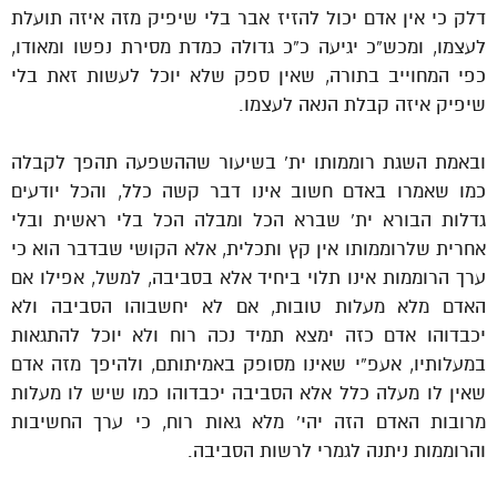
דלק כי אין אדם יכול להזיז אבר בלי שיפיק מזה איזה תועלת
לעצמו, ומכש”כ יגיעה כ”כ גדולה כמדת מסירת נפשו ומאודו,
כפי המחוייב בתורה, שאין ספק שלא יוכל לעשות זאת בלי
שיפיק איזה קבלת הנאה לעצמו.
ובאמת השגת רוממותו ית’ בשיעור שההשפעה תהפך לקבלה
כמו שאמרו באדם חשוב אינו דבר קשה כלל, והכל יודעים
גדלות הבורא ית’ שברא הכל ומבלה הכל בלי ראשית ובלי
אחרית שלרוממותו אין קץ ותכלית, אלא הקושי שבדבר הוא כי
ערך הרוממות אינו תלוי ביחיד אלא בסביבה, למשל, אפילו אם
האדם מלא מעלות טובות, אם לא יחשבוהו הסביבה ולא
יכבדוהו אדם כזה ימצא תמיד נכה רוח ולא יוכל להתגאות
במעלותיו, אעפ”י שאינו מסופק באמיתותם, ולהיפך מזה אדם
שאין לו מעלה כלל אלא הסביבה יכבדוהו כמו שיש לו מעלות
מרובות האדם הזה יהי’ מלא גאות רוח, כי ערך החשיבות
והרוממות ניתנה לגמרי לרשות הסביבה.