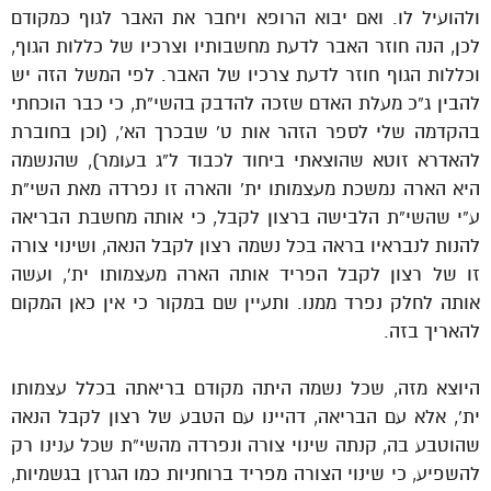
ולהועיל לו. ואם יבוא הרופא ויחבר את האבר לגוף כמקודם
לכן, הנה חוזר האבר לדעת מחשבותיו וצרכיו של כללות הגוף,
וכללות הגוף חוזר לדעת צרכיו של האבר. לפי המשל הזה יש
להבין ג”כ מעלת האדם שזכה להדבק בהשי”ת, כי כבר הוכחתי
בהקדמה שלי לספר הזהר אות ט’ שבכרך הא’, (וכן בחוברת
להאדרא זוטא שהוצאתי ביחוד לכבוד ל”ג בעומר), שהנשמה
היא הארה נמשכת מעצמותו ית’ והארה זו נפרדה מאת השי”ת
ע”י שהשי”ת הלבישה ברצון לקבל, כי אותה מחשבת הבריאה
להנות לנבראיו בראה בכל נשמה רצון לקבל הנאה, ושינוי צורה
זו של רצון לקבל הפריד אותה הארה מעצמותו ית’, ועשה
אותה לחלק נפרד ממנו. ותעיין שם במקור כי אין כאן המקום
להאריך בזה.
היוצא מזה, שכל נשמה היתה מקודם בריאתה בכלל עצמותו
ית’, אלא עם הבריאה, דהיינו עם הטבע של רצון לקבל הנאה
שהוטבע בה, קנתה שינוי צורה ונפרדה מהשי”ת שכל ענינו רק
להשפיע, כי שינוי הצורה מפריד ברוחניות כמו הגרזן בגשמיות,