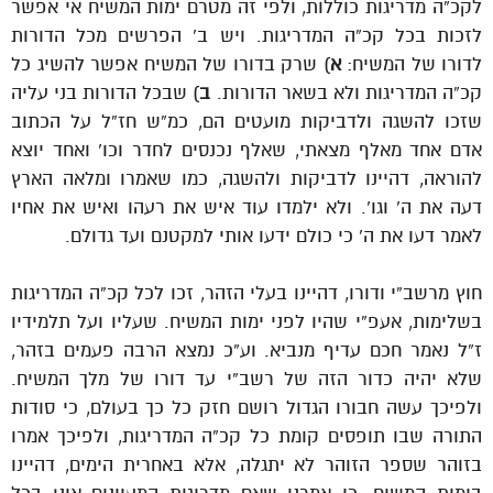
לקכ”ה מדריגות כוללות, ולפי זה מטרם ימות המשיח אי אפשר
לזכות בכל קכ”ה המדריגות. ויש ב’ הפרשים מכל הדורות
לדורו של המשיח:
א
) שרק בדורו של המשיח אפשר להשיג כל
קכ”ה המדריגות ולא בשאר הדורות.
ב
) שבכל הדורות בני עליה
שזכו להשגה ולדביקות מועטים הם, כמ”ש חז”ל על הכתוב
אדם אחד מאלף מצאתי, שאלף נכנסים לחדר וכו’ ואחד יוצא
להוראה, דהיינו לדביקות ולהשגה, כמו שאמרו ומלאה הארץ
דעה את ה’ וגו’. ולא ילמדו עוד איש את רעהו ואיש את אחיו
לאמר דעו את ה’ כי כולם ידעו אותי למקטנם ועד גדולם.
חוץ מרשב”י ודורו, דהיינו בעלי הזהר, זכו לכל קכ”ה המדריגות
בשלימות, אעפ”י שהיו לפני ימות המשיח. שעליו ועל תלמידיו
ז”ל נאמר חכם עדיף מנביא. וע”כ נמצא הרבה פעמים בזהר,
שלא יהיה כדור הזה של רשב”י עד דורו של מלך המשיח.
ולפיכך עשה חבורו הגדול רושם חזק כל כך בעולם, כי סודות
התורה שבו תופסים קומת כל קכ”ה המדריגות, ולפיכך אמרו
בזוהר שספר הזוהר לא יתגלה, אלא באחרית הימים, דהיינו