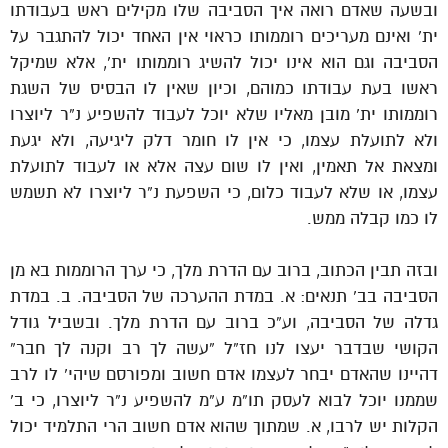
ובשעה שאדם רואה איך הסביבה שלו מקילים ראש בעבודתו
ית’ ואינם מעריכים רוממותו כראוי אין האחד יכול להתגבר על
הסביבה וגם הוא אינו יכול להשיג רוממותו ית’, אלא שמיקל
ראשו בעת עבודתו כמוהם, וכיון שאין לו הבסיס של השגת
רוממותו ית’ מובן מאליו שלא יוכל לעבוד להשפיע נ”ר ליוצרו
ולא לתועלת עצמו, כי אין לו חומר דלק ליגיעה, ולא יגעת
ומצאת אל תאמין, ואין לו שום עצה אלא או לעבוד לתועלת
עצמו, או שלא לעבוד כלום, כי השפעת נ”ר ליוצרו לא תשמש
לו כמו קבלה ממש.
ובזה תבין הכתוב, ברוב עם הדרת מלך, כי ערך הרוממות בא מן
הסביבה בב’ תנאים: א. במדת ההערכה של הסביבה. ב. במדת
גדלה של הסביבה, וע”כ ברוב עם הדרת מלך. ובשביל גודל
הקושי שבדבר יעצו לנו חז”ל “עשה לך רב וקנה לך חבר”
דהיינו שהאדם יבחר לעצמו אדם חשוב ומפורסם שיהי’ לו לרב
שממנו יוכל לבוא לעסק תו”מ ע”מ להשפיע נ”ר ליוצרו, כי ב’
הקלות יש לרבו, א. שמתוך שהוא אדם חשוב הרי התלמיד יכול