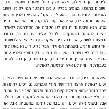
וליהנות מן הגאולה, אלא חלק גדול מאותם שנגאלו וכבר
יושבים בתוכנו, מצפים בכליון עינים להפטר מגאולה זו ולשוב
לארצות פזוריהם. הרי שאעפ”י שהקב”ה הוציא הארץ מרשות
האומות ונתנה לנו, עכ”ז אנו עוד לא קבלנוה, ואין אנו נהנים
מזה. אלא שבנתינה זו נתן לנו הקב”ה את ההזדמנות לגאולה,
דהיינו להטהר ולהתקדש ולקבל עלינו עבודת ה’, בתורה
ובמצוות לשמה, ואז יבנה בית המקדש ונקבל הארץ לרשותנו,
ואז נחוש ונרגיש בשמחת הגאולה. אבל כל עוד שלא באנו לזה,
שום דבר לא נשתנה, ואין שום הפרש בין נמוסי הארץ עתה,
מכפי שהיתה עדיין תחת ידי זרים, הן במשפט, הן בכלכלה והן
בעבודת ה’. ואין לנו אלא הזדמנות לגאולה.
היוצא מדברינו, שדורנו זה הוא הדור של ימות המשיח. ולפיכך
זכינו לגאולת ארצנו הקדושה מידי הנכרים. גם זכינו להתגלות
ספר הזהר שהוא תחילת קיום הכתוב ומלאה הארץ דעה את ה’
וגו’. ולא ילמדו עוד וגו’. כי כולם ידעו אותי למקטנם ועד גדולם.
אבל בשתי אלה זכינו רק בבחינת נתינה מהקב”ה, אבל אנו