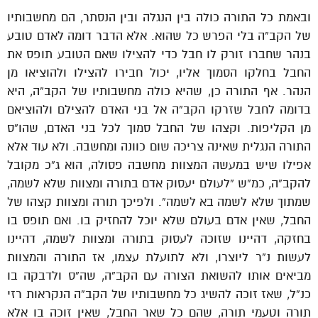
ובאמת כל התורה כולה בין הנגלה ובין הנסתר, הם מחשבותיו
של הקב”ה בלי הפרש כל שהוא. אלא הדבר דומה לאדם טובע
בנהר שחברו זורק לו חבל כדי להצילו שאם הטובע תופס את
החבל בחלקו הסמוך אליו, יכול חבירו להצילו ולהוציאו מן
הנהר. אף התורה כן, שהיא כולה מחשבותיו של הקב”ה, היא
בדומה לחבל שזרקו הקב”ה אל בני האדם להצילם ולהוציאם
מן הקליפות. וקצהו של החבל סמוך לכל בני האדם, שהו”ס
התורה הנגלית שאינה צריכה שום כוונה ומחשבה. ולא עוד אלא
אפילו שיש במעשה המצוות מחשבה פסולה, הוא ג”כ מקובל
להקב”ה, כמ”ש “לעולם יעסוק אדם בתורה ומצוות שלא לשמה,
שמתוך שלא לשמה בא לשמה”. ולפיכך תורה ומצוות קצהו של
החבל, שאין אדם בעולם שלא יוכל להחזיק בו. ואם תופס בו
בחזקה, דהיינו שזוכה לעסוק בתורה ומצוות לשמה, דהיינו
לעשות נ”ר ליוצרו, ולא לתועלת עצמו, אז התורה והמצוות
מביאים אותו להשואת הצורה עם הקב”ה, שה”ס ולדבקה בו
כנ”ל, שאז זוכה להשיג כל מחשבותיו של הקב”ה הנקראות רזי
תורה וטעמי תורה, שהם כל שאר החבל, שאין זוכה בו אלא