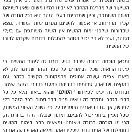
בימות המשיח. כי אמרנו שאם מדריגות המעיינים אינן בכל
השיעור של מדריגת המחבר לא יבינו רמזיו משום שאין לשניהם
השגה משותפת, וכיון שמדריגת בעלי הזהר היא בכל הגובה של
קכ”ה מדריגות, אי אפשר להשיגם מטרם ימות המשיח. נמצא
שבדורות שלפני ימות המשיח אין השגה משותפת עם בעלי
הזוהר, וע”כ לא הי’ יכול הזוהר להתגלות בדורות שקדמו לדורו
של המשיח.
ומכאן הוכחה ברורה שכבר הגיע דורנו זה לימות המשיח, כי
עינינו הרואות שכל הביאורים על ספר הזהר שקדמו לנו, לא
ביארו אפילו עשרה אחוזים מהמקומות הקשים בזהר, וגם
במקצת שביארו, סתומים דבריהם כמעט כדברי הזהר עצמו.
ובדורנו זה זכינו לפירוש ”
הסולם
” שהוא ביאור מלא על כל
דברי הזהר. ומלבד זה שאינו מניח דבר סתום בכל הזהר בלי
לפרשו, אף גם הביאורים מיוסדים על פי השכל העיוני הפשוט,
שכל מעיין בינוני יכול להבינם. ומתוך שנגלה הזהר בדורנו זה,
הרי זו הוכחה ברורה שאנחנו נמצאים כבר בימות המשיח
בתחילתו של אותו הדור שעליו נאמר ומלאה הארץ דעה את ה’