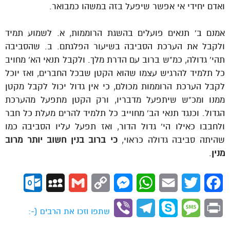
ואדם יחידי אי אפשר שיפעל בזה במשהו כמבואר.
אמנם ב’ תנאים פועלים בהשגת הרוממות, א. לשמוע תמיד
ולקבל את הערכת הסביבה בשיעור הפלגתם. ב. שהסביבה
תהי’ גדולה, כמ”ש ברוב עם הדרת מלך. ולקבל תנאי הא’ מחויב
כל תלמיד להרגיש עצמו שהוא הקטן שבכל החברים, ואז יוכל
לקבל הערכת הרוממות מכולם, כי אין גדול יכול לקבל מקטן
ממנו ומכ”ש שיתפעל מדבריו, ורק הקטן מתפעל מהערכת
הגדול. וכנגד תנאי הב’ מחוייב כל תלמיד להרים מעלת כל חבר
ולחבבו כאילו הי’ גדול הדור, ואז תפעל עליו הסביבה כמו
שהיתה סביבה גדולה כראוי,
כי ברוב בנין חשוב יותר מרוב
מנין
.
ok.com
MySpace
Gmail
Copy
Messenger
WhatsApp
Email
Twitter
Facebook
Link
Viber
Telegram
Skype
Message
Print
שתפו וזכו את הרבים (-: