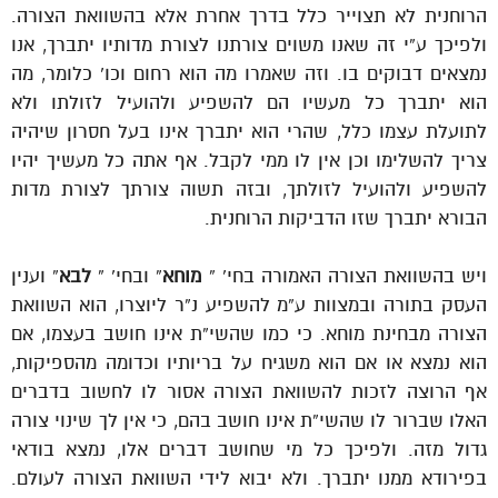
הרוחנית לא תצוייר כלל בדרך אחרת אלא בהשוואת הצורה.
ולפיכך ע”י זה שאנו משוים צורתנו לצורת מדותיו יתברך, אנו
נמצאים דבוקים בו. וזה שאמרו מה הוא רחום וכו’ כלומר, מה
הוא יתברך כל מעשיו הם להשפיע ולהועיל לזולתו ולא
לתועלת עצמו כלל, שהרי הוא יתברך אינו בעל חסרון שיהיה
צריך להשלימו וכן אין לו ממי לקבל. אף אתה כל מעשיך יהיו
להשפיע ולהועיל לזולתך, ובזה תשוה צורתך לצורת מדות
הבורא יתברך שזו הדביקות הרוחנית.
ויש בהשוואת הצורה האמורה בחי’ ”
מוחא
” ובחי’ ”
לבא
” וענין
העסק בתורה ובמצוות ע”מ להשפיע נ”ר ליוצרו, הוא השוואת
הצורה מבחינת מוחא. כי כמו שהשי”ת אינו חושב בעצמו, אם
הוא נמצא או אם הוא משגיח על בריותיו וכדומה מהספיקות,
אף הרוצה לזכות להשוואת הצורה אסור לו לחשוב בדברים
האלו שברור לו שהשי”ת אינו חושב בהם, כי אין לך שינוי צורה
גדול מזה. ולפיכך כל מי שחושב דברים אלו, נמצא בודאי
בפירודא ממנו יתברך. ולא יבוא לידי השוואת הצורה לעולם.