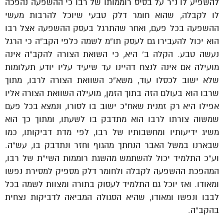
להשפיע לו נ”ר על בסיס רוממותו של רבו כי ההשפעה נהפכה
לו לקבלה, שהוא חומר דלק טבעי שיוכל להרבות מעשי
ההשפעה בכל פעם, ואחר שהתרגל בעסק ההשפעה אצל רבו
הוא יכול להעבירו גם לעסק תו”מ לשמה כלפי הקב”ה כי הרגל
נעשה טבע. הקלה ב’ היא, כי השואת הצורה להקב”ה אינה
מועילה אם אינה לנצח דהיינו עד שיעיד עליו יודע תעלומות
שלא ישוב לכסלו עוד, משא”כ השוואת הצורה לרבו, מתוך
שרבו הוא בעולם הזה בתוך הזמן, מועילה השוואת הצורה אליו
אפילו היא רק זמנית שאח”כ ישוב בו לסורו, ונמצא בכל פעם
שמשוה צורתו לרבו הוא מתדבק בו לשעתו, ומתוך כך הוא
משיג ידיעותיו ומחשבותיו של רבו, לפי מדת דביקותו, כמו
שבארנו במשל האבר הנחתך מהגוף וחזר ונתדבק בו, עש”ה.
וע”כ התלמיד יכול להשתמש מהשגת רוממות השי”ת של רבו,
המהפכת ההשפעה לקבלה ולחומר דלק מספיק למסירת נפשו
ומאודו. ואז יוכל גם התלמיד לעסוק בתורה ומצוות לשמה בכל
לבבו ונפשו ומאודו, שהיא הסגולה המביאה לדביקות נצחית
בהקב”ה.