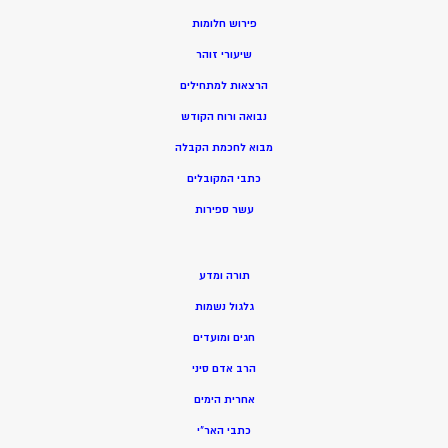
פירוש חלומות
שיעורי זוהר
הרצאות למתחילים
נבואה ורוח הקודש
מ
בוא לחכמת הקבלה
כתבי המקובלים
ע
שר ספירות
תורה ומדע
גלגול נשמות
חגים ומועדים
הרב אדם סיני
אחרית הימים
כתבי האר”י