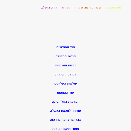
שער הכוונות
שערי קדושה שער ו
תולדות
תורת ברסלב
סוד החודשים
סודות התפילה
זוגיות ומשפחה
תורת החסידות
עולמות העליונים
סוד הצמצום
הקדמות בעל הסולם
פתיחה לחכמת הקבלה
אברהם יצחק הכהן קוק
מוסר ותיקון המידות