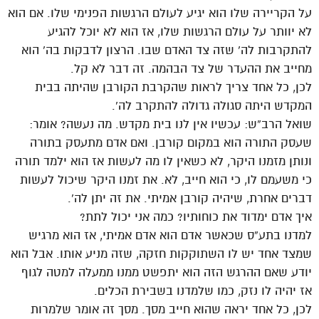
על הקריירה שלו הוא יגיע לעולם הרגשות הפנימי שלו. אם הוא
לא יוותר על עולם הרגשות שלו, אז הוא לא יוכל להגיע
להתקרבות לה’ שזה צד האדם שבו. הרצון לדבקות בה’ הוא
מחייב את ההעדר של צד הבהמה. זה דבר לא קל.
לכן, כל אחד צריך לראות שהקרבת הקורבן שהיתה בבית
המקדש היתה סגולה גדולה להתקרב לה’.
שואל הרב”ש: עכשיו אין לנו בית מקדש. מה נעשה? אומר:
שעסק התורה הוא במקום קורבן. ואם אדם מתעסק בתורה
ונותן מזמנו היקר, לא כשאין לו מה לעשות אז הוא ילמד תורה
כי משעמם לו, כי הוא חייב, לא. את זמנו היקר שיכול לעשות
דברים אחרת, שיהיה קורבן אמיתי. את זה יתן לה’.
איך אדם ימדוד את כוחותיו? כמה אני יכול לתת?
למדנו בתע”ס שכאשר אדם הוא אדם אמיתי, אז הוא מרגיש
שמצד אחד יש לו השתוקקות חזקה, שזה מניע אותו. אבל הוא
יודע שאם ההרגש הזה הוא יתפשט ממנו ממעלה למטה לגוף
אז יהיה לו נזק, כמו שלמדנו בשבירת הכלים.
לכן, כל אחד יראה שהוא חייב מסך. מסך זה אומר שלמרות