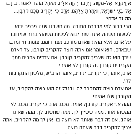
א וַיִּקְרָא, אֶל-מֹשֶׁה; וַיְדַבֵּר יְהוָה אֵלָיו, מֵאֹהֶל מוֹעֵד לֵאמֹר. ב דַּבֵּר
אֶל-בְּנֵי יִשְׂרָאֵל, וְאָמַרְתָּ אֲלֵהֶם, אָדָם כִּי-יַקְרִיב מִכֶּם קָרְבָּן…
מה זה אדם?
הרי ברור למי מדברת התורה. מה חשבנו שזה פרפר יבוא
לעשות משהו? איזה שור יבוא לעשות משהו? ברור שמדובר
על אדם. אלא מה?! שאדם מורכב מצד דומם, צומח, חי ומדבר
שבאדם. הוא אומר אם אתה רוצה להקריב קורבן, צד האדם
שבך הוא זה שצריך להקריב קורבן. אם צדדים אחרים ממך
מקריבים קורבן זה קורבן לא אמיתי.
אדם, אומר, כי יקריב. יקריב, אומר הרב”ש, מלשון התקרבות
לה’.
אם אדם רוצה להתקרב לה’ ובגלל זה הוא רוצה להקריב, אז
הקורבן שלו אמיתי.
ממה אני אקריב קורבן? אומר: מכם. אדם כי יקריב מכם. לא
ממשהו אחר. ממה ששייך לך. ממה שחשוב לך. ממה שאתה
אוהב. אם זה דבר שאתה לא רוצה בו, אין לך מה להקריב. אתה
צריך להקריב דבר שאתה רוצה.