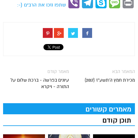
Viber
Telegram
Skype
Message
Print
שתפו וזכו את הרבים (-:
המאמר הבא
מאמר קודם
מכירת חמץ ה'תשע"ז {2017}
עיונים בפרשה - ברכת שלום על
התורה - ויקרא
מאמרים קשורים
תוכן קודם