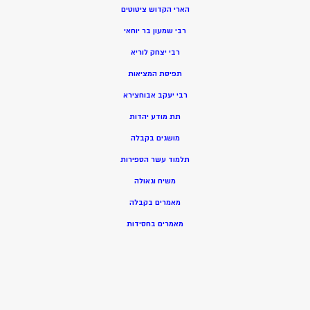
הארי הקדוש ציטוטים
רבי שמעון בר יוחאי
רבי יצחק לוריא
תפיסת המציאות
רבי יעקב אבוחצירא
תת מודע יהדות
מושגים בקבלה
תלמוד עשר הספירות
משיח וגאולה
מאמרים בקבלה
מאמרים בחסידות