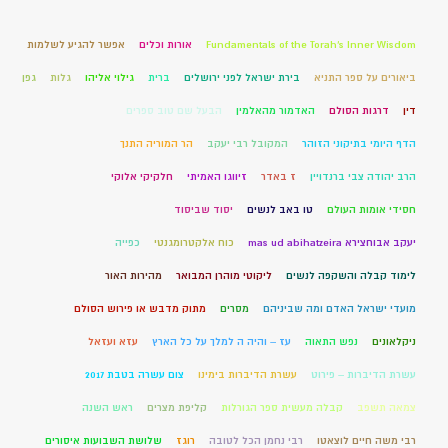
Fundamentals of the Torah’s Inner Wisdom
אורות וכלים
אפשר להגיע לשלמות
ביאורים על ספר התניא
בירת ישראל לפני ירושלים
ברית
גילוי אליהו
גלות
גפן
דין
דרגות הסולם
האדמור מהאלמין
הבעל שם טוב ספרים
הדף היומי בתיקוני הזוהר
המקובל רבי יעקב
הר המוריה התנך
הרב יהודה צבי ברנדויין
ז באדר
זיווגו האמיתי
חלקיקי אלוקי
חסידי אומות העולם
טו באב לנשים
יסוד שביסוד
יעקב אבוחצירא mas ud abihatzeira
כוח אלקטרומגנטי
כפייה
לימוד קבלה והשקפה לנשים
ליקוטי מוהרן המבואר
מהירות האור
מועדי ישראל האדם ומה שביניהם
מסרים
מתוק מדבש או פירוש הסולם
ניקלאונים
נפש התאוה
עז – והיה ה למלך על כל הארץ
עזא ועזאל
עשרת הדיברות – פירוט
עשרת הדיברות בימינו
צום עשרה בטבת 2017
צמאה תשפב
קבלה מעשית ספר הגורלות
קליפת מצרים
ראש השנה
רבי משה חיים לוצאטו
רבי נחמן הכל לטובה
רוגז
שלושת השבועות איסורים