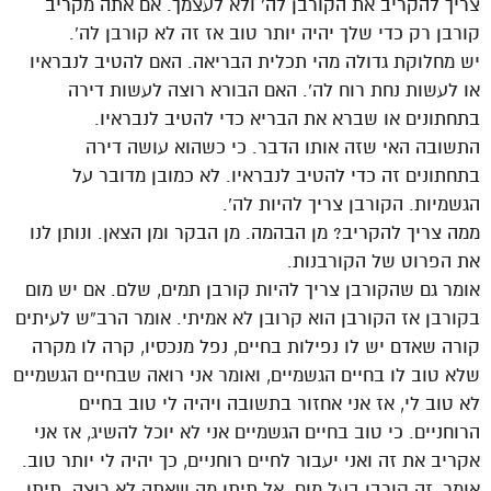
צריך להקריב את הקורבן לה’ ולא לעצמך. אם אתה מקריב
קורבן רק כדי שלך יהיה יותר טוב אז זה לא קורבן לה’.
יש מחלוקת גדולה מהי תכלית הבריאה. האם להטיב לנבראיו
או לעשות נחת רוח לה’. האם הבורא רוצה לעשות דירה
בתחתונים או שברא את הבריא כדי להטיב לנבראיו.
התשובה האי שזה אותו הדבר. כי כשהוא עושה דירה
בתחתונים זה כדי להטיב לנבראיו. לא כמובן מדובר על
הגשמיות. הקורבן צריך להיות לה’.
ממה צריך להקריב? מן הבהמה. מן הבקר ומן הצאן. ונותן לנו
את הפרוט של הקורבנות.
אומר גם שהקורבן צריך להיות קורבן תמים, שלם. אם יש מום
בקורבן אז הקורבן הוא קרובן לא אמיתי. אומר הרב”ש לעיתים
קורה שאדם יש לו נפילות בחיים, נפל מנכסיו, קרה לו מקרה
שלא טוב לו בחיים הגשמיים, ואומר אני רואה שבחיים הגשמיים
לא טוב לי, אז אני אחזור בתשובה ויהיה לי טוב בחיים
הרוחניים. כי טוב בחיים הגשמיים אני לא יוכל להשיג, אז אני
אקריב את זה ואני יעבור לחיים רוחניים, כך יהיה לי יותר טוב.
אומר, זה קורבן בעל מום. אל תיתן מה שאתה לא רוצה. תיתן