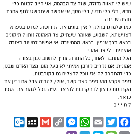
שיש לי תאווה גדולה, שזה צד הבהמה, אני חייב לבנות כלי
חדש, בלי כלי חדש, בלי מסך, אי אפשר שיתפשט לגוף אחרת
תהיה שבירה.
כמו שלמדנו בחלק ז’ איך בונים את הקדושה. למדנו בספרא
דצניעותא, השבוע, שאומר שעתיק, צד האמונה נותן 7 תיקונים
בראש דרך אנפין, בראש המחשבה. אי אפשר לחשוב בצורה
אמיתית בלי צד אמוני.
הכל מתחבר לאחד, כל התורה. צריך לחשוב נכון בצורה
אמונית. אם נקריב קורבן אמיתי לא בעל מום, מצד האדם שבנו,
כדי להתקרב לה’ אז נוכל להצליח גם בקורבנות.
ספר ויקרא הוא ספר קצת קשה, אולי, להבנה אבל אם נבין את
הקרבנות כרצון להתקרבות לה’ אז בע”ה נוכל לגמור את הספר
כראוי.
ל ח י י ם
ok.com
MySpace
Gmail
Copy
Messenger
WhatsApp
Email
Twitter
Facebook
Link