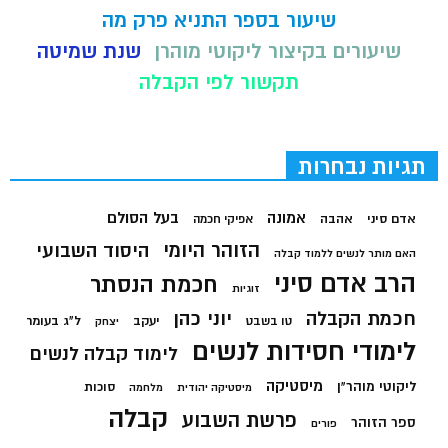
שיעור בספר התניא פרק מה
שיעורים בקיצור ליקוטי מוהרן
שנת שמיטה
תקשור לפי הקבלה
תגיות נבחרות
בעל הסולם
אמונה
אדם סיני
אהבה
אפיקי חכמה
הזוהר היומי
היסוד השבועי
האם מותר לנשים ללמוד קבלה
הרב אדם סיני
חכמת הנסתר
זוגיות
חכמת הקבלה
יוני כהן
יעקב
ל"ג בעומר
טו בשבט
יצחק
לימודי חסידות לנשים
לימוד קבלה לנשים
מיסטיקה
ליקוטי מוהר"ן
סוכות
מיסטיקה יהודית
מלחמה
קבלה
פרשת השבוע
ספר הזוהר
פורים